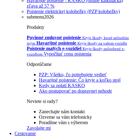
Havarijné poistenie - KASKO (online kalkulačka)
zľava až 57 %
Poistenie elektrickej kolobežky (PZP kolobežky)
submenu2026
Produkty
Povinné zmluvné poistenie
Kryje škody, ktoré spôsobíte
Havarijné poistenie
iným
Kryje škody na vašom vozidle
Poistenie malých e-vozidiel
Kryje škody spôsobené e-
Vypočítať cenu poistenia
vozidlom
Odporúčame
PZP: Všetko, čo potrebujete vedieť
Havarijné poistenie: Čo kryje a koľko stojí
Kedy sa oplatí KASKO
Ako postupovať po dopravnej nehode
Neviete si rady?
Zanechajte nám kontakt
Ozveme sa vám telefonicky
Poradíme vám s výberom
Zavolajte mi
Cestovanie