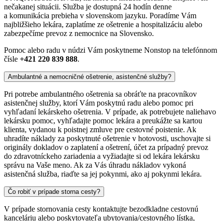
nečakanej situácii. Služba je dostupná 24 hodín denne
a komunikácia prebieha v slovenskom jazyku. Poradíme Vám
najbližšieho lekára, zaplatíme ze ošetrenie a hospitalizáciu alebo
zabezpečíme prevoz z nemocnice na Slovensko.
Pomoc alebo radu v núdzi Vám poskytneme Nonstop na telefónnom
čísle
+421 220 839 888
.
Ambulantné a nemocničné ošetrenie, asistenčné služby?
Pri potrebe ambulantného ošetrenia sa obráťte na pracovníkov
asistenčnej služby, ktorí Vám poskytnú radu alebo pomoc pri
vyhľadaní lekárskeho ošetrenia. V prípade, ak potrebujete naliehavo
lekársku pomoc, vyhľadajte pomoc lekára a preukážte sa kartou
klienta, vydanou k poistnej zmluve pre cestovné poistenie. Ak
uhradíte náklady za poskytnuté ošetrenie v hotovosti, uschovajte si
originály dokladov o zaplatení a ošetrení, účet za prípadný prevoz
do zdravotníckeho zariadenia a vyžiadajte si od lekára lekársku
správu na Vaše meno. Ak za Vás úhradu nákladov vykoná
asistenčná služba, riaďte sa jej pokynmi, ako aj pokynmi lekára.
Čo robiť v prípade storna cesty?
V prípade stornovania cesty kontaktujte bezodkladne cestovnú
kanceláriu alebo poskytovateľa ubytovania/cestovného lístka,