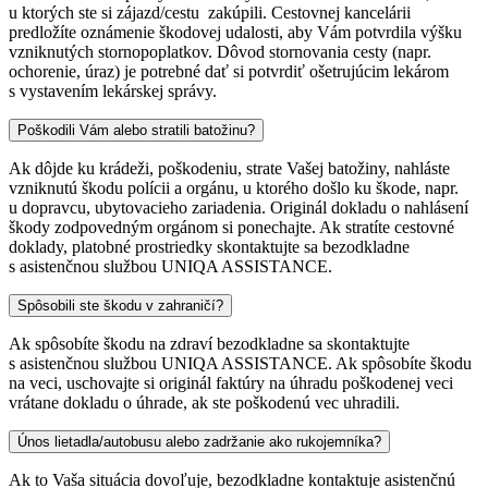
u ktorých ste si zájazd/cestu zakúpili. Cestovnej kancelárii
predložíte oznámenie škodovej udalosti, aby Vám potvrdila výšku
vzniknutých stornopoplatkov. Dôvod stornovania cesty (napr.
ochorenie, úraz) je potrebné dať si potvrdiť ošetrujúcim lekárom
s vystavením lekárskej správy.
Poškodili Vám alebo stratili batožinu?
Ak dôjde ku krádeži, poškodeniu, strate Vašej batožiny, nahláste
vzniknutú škodu polícii a orgánu, u ktorého došlo ku škode, napr.
u dopravcu, ubytovacieho zariadenia. Originál dokladu o nahlásení
škody zodpovedným orgánom si ponechajte. Ak stratíte cestovné
doklady, platobné prostriedky skontaktujte sa bezodkladne
s asistenčnou službou UNIQA ASSISTANCE.
Spôsobili ste škodu v zahraničí?
Ak spôsobíte škodu na zdraví bezodkladne sa skontaktujte
s asistenčnou službou UNIQA ASSISTANCE. Ak spôsobíte škodu
na veci, uschovajte si originál faktúry na úhradu poškodenej veci
vrátane dokladu o úhrade, ak ste poškodenú vec uhradili.
Únos lietadla/autobusu alebo zadržanie ako rukojemníka?
Ak to Vaša situácia dovoľuje, bezodkladne kontaktuje asistenčnú