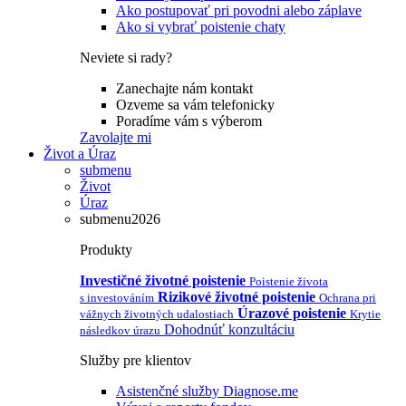
Ako postupovať pri povodni alebo záplave
Ako si vybrať poistenie chaty
Neviete si rady?
Zanechajte nám kontakt
Ozveme sa vám telefonicky
Poradíme vám s výberom
Zavolajte mi
Život a Úraz
submenu
Život
Úraz
submenu2026
Produkty
Investičné životné poistenie
Poistenie života
Rizikové životné poistenie
s investováním
Ochrana pri
Úrazové poistenie
vážnych životných udalostiach
Krytie
Dohodnúť konzultáciu
následkov úrazu
Služby pre klientov
Asistenčné služby Diagnose.me