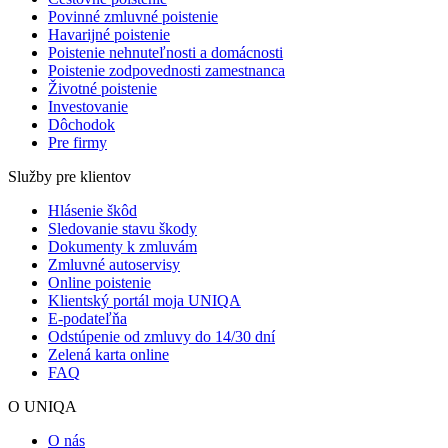
Povinné zmluvné poistenie
Havarijné poistenie
Poistenie nehnuteľnosti a domácnosti
Poistenie zodpovednosti zamestnanca
Životné poistenie
Investovanie
Dôchodok
Pre firmy
Služby pre klientov
Hlásenie škôd
Sledovanie stavu škody
Dokumenty k zmluvám
Zmluvné autoservisy
Online poistenie
Klientský portál moja UNIQA
E-podateľňa
Odstúpenie od zmluvy do 14/30 dní
Zelená karta online
FAQ
O UNIQA
O nás