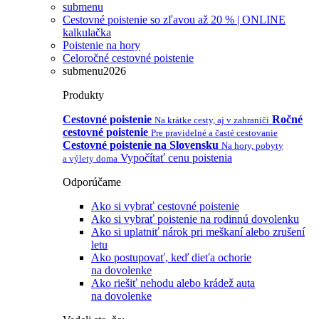
submenu
Cestovné poistenie so zľavou až 20 % | ONLINE
kalkulačka
Poistenie na hory
Celoročné cestovné poistenie
submenu2026
Produkty
Cestovné poistenie
Ročné
Na krátke cesty, aj v zahraničí
cestovné poistenie
Pre pravidelné a časté cestovanie
Cestovné poistenie na Slovensku
Na hory, pobyty
Vypočítať cenu poistenia
a výlety doma
Odporúčame
Ako si vybrať cestovné poistenie
Ako si vybrať poistenie na rodinnú dovolenku
Ako si uplatniť nárok pri meškaní alebo zrušení
letu
Ako postupovať, keď dieťa ochorie
na dovolenke
Ako riešiť nehodu alebo krádež auta
na dovolenke