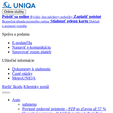
Online služby
Poistiť sa online
Zaplatiť poistné
Rýchlo, bez návštevy pobočky
Stiahnuť zelenú kartu
Bezpečná úhrada poistného online
Doklad
o poistení vozidla
Správa a podania
E-podateľňa
Nastaviť e-komunikáciu
Spravovať rozpis platieb
Užitočné informácie
Dokumenty k stiahnutiu
Časté otázky
MeteoUNIQA
Riešiť škodu
Klientsky portál
Auto
submenu
Povinné zmluvné poistenie - PZP so zľavou až 57 %