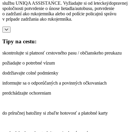
službu UNIQA ASSISTANCE. Vyžiadajte si od leteckej/dopravnej
spoločnosti potvrdenie o únose lietadla/autobusu, potvrdenie
o zadržaní ako rukojemníka alebo od polície policajnú správu
v prípade zadržania ako rukojemníka.
Tipy na cestu:
skontrolujte si platnosť cestovného pasu / občianskeho preukazu
požiadajte o potrebné vízum
dodržiavajte colné podmienky
informujte sa o odporúčaných a povinných očkovaniach
predchádzajte ochoreniam
do príručnej batožiny si zbaľte hotovosť a platobné karty