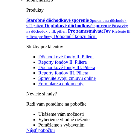
Produkty
Starobné dôchodkové sporenie
Sporenie na dôchodok
Doplnkové dôchodkové sporenie
v II. pilieri
Príspevky
Pre zamestnávateľov
na dôchodok v III. pilieri
Riešenie III.
Dohodnúť konzultáciu
piliera pre firmy
Služby pre klientov
Dôchodkové fondy II. Piliera
Reporty fondov II. Piliera
Dôchodkové fondy III. Piliera
Reporty fondov III. Piliera
Spravujte svoju zmluvu online
Formuláre a dokumenty
Neviete si rady?
Radi vám poradíme na pobočke.
Ukážeme vám možnosti
Vyberieme vhodné riešenie
Pomôžeme s vybavením
Nájsť pobočku