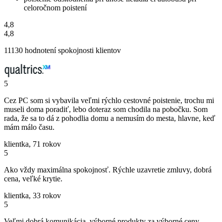
celoročnom poistení
4,8
4,8
11130 hodnotení spokojnosti klientov
5
Cez PC som si vybavila veľmi rýchlo cestovné poistenie, trochu mi
museli doma poradiť, lebo doteraz som chodila na pobočku. Som
rada, že sa to dá z pohodlia domu a nemusím do mesta, hlavne, keď
mám málo času.
klientka, 71 rokov
5
Ako vždy maximálna spokojnosť. Rýchle uzavretie zmluvy, dobrá
cena, veľké krytie.
klientka, 33 rokov
5
Veľmi dobrá komunikácia, výborné produkty za výborné ceny.