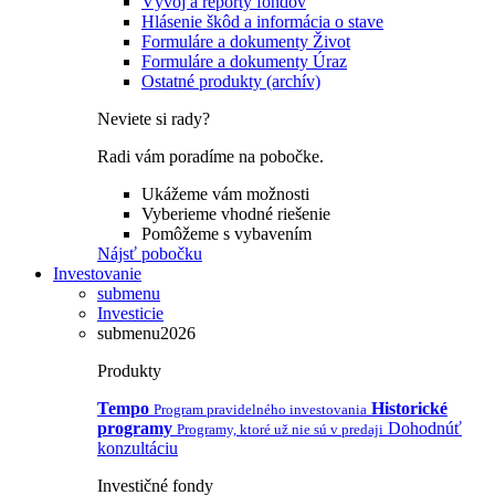
Vývoj a reporty fondov
Hlásenie škôd a informácia o stave
Formuláre a dokumenty Život
Formuláre a dokumenty Úraz
Ostatné produkty (archív)
Neviete si rady?
Radi vám poradíme na pobočke.
Ukážeme vám možnosti
Vyberieme vhodné riešenie
Pomôžeme s vybavením
Nájsť pobočku
Investovanie
submenu
Investicie
submenu2026
Produkty
Tempo
Historické
Program pravidelného investovania
programy
Dohodnúť
Programy, ktoré už nie sú v predaji
konzultáciu
Investičné fondy