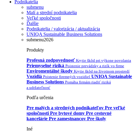
Podnikatelia
submenu
Malí a strední podnikatelia
Veľké spoločnosti
Ďalšie
Podnikatelia / valorizácia / aktualizácia
UNIQA Sustainable Business Solutions
submenu2026
Produkty
Profesná zodpovednosť
Krytie škôd pri výkone povolania
Priemyselné riziká
Poistenie prevádzky a rizík vo firme
Enviromentálné škody
Krytie škôd na životnom prostredí
Vozidlá
UNIQA Sustainable
Poistenie firemných vozidiel
Business Solutions
Pomáha firmám riadiť riziká
a udržateľnosť
Podľa určenia
Pre malých a stredných podnikateľov
Pre veľké
spoločnosti
Pre bytové domy
Pre cestovné
kancelárie
Pre zamestnancov
Pre školy
Iné