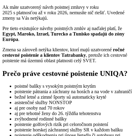
Ak máte uzatvorený návrh poistnej zmluvy v roku
2025 s platnosťou až v roku 2026, nemusíte nič riešiť. Uvedené
zmeny sa Vás netýkajú.
Pre tieto existujúce návrhy poistných zmlúv aj naďalej platí, že
Egypt, Maroko, Izrael, Turecko a Tunisko spadajú do zóny
Európa
.
Zmena sa zároveň netýka klientov, ktorí majú uzatvorené
ročné
cestovné poistenie a klientov Tatrabanky
, pretože ich cestovné
poistenie má územnú oblast platnosti celý SVET.
Prečo práve cestovné poistenie UNIQA?
poistné balíky s vysokým poistným krytím
poistenie pátrania a záchrany na horách a na vode v zahraničí
bežné letné a zimné športy sú automaticky kryté
asistenčné služby NONSTOP
aj pre osoby nad 70 rokov
aj pre tehotné ženy do 26. týždňa tehotenstva
zvýhodnené rodinné balíky
poistenie golfových rizík pri celoročnom poistení
poistenie horskej záchrannej služby SR v každom balíku
poistenie odškodnenia pri únose lietadla či autobusu pri