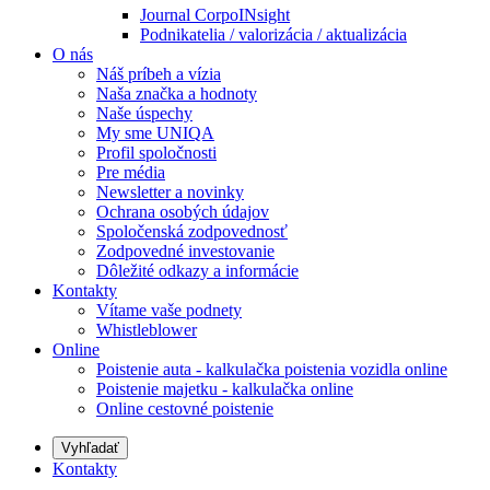
Journal CorpoINsight
Podnikatelia / valorizácia / aktualizácia
O nás
Náš príbeh a vízia
Naša značka a hodnoty
Naše úspechy
My sme UNIQA
Profil spoločnosti
Pre média
Newsletter a novinky
Ochrana osobých údajov
Spoločenská zodpovednosť
Zodpovedné investovanie
Dôležité odkazy a informácie
Kontakty
Vítame vaše podnety
Whistleblower
Online
Poistenie auta - kalkulačka poistenia vozidla online
Poistenie majetku - kalkulačka online
Online cestovné poistenie
Vyhľadať
Kontakty