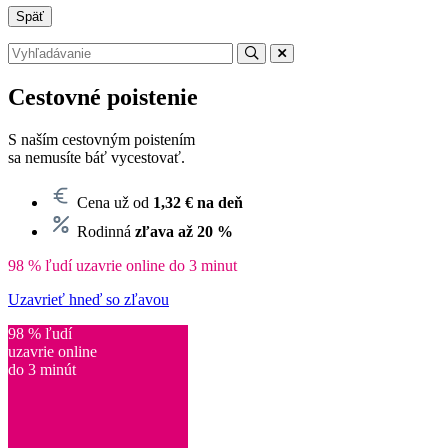
Späť
Cestovné poistenie
S naším cestovným poistením
sa nemusíte báť vycestovať.
Cena už od
1,32 € na deň
Rodinná
zľava až 20 %
98 % ľudí uzavrie online do 3 minut
Uzavrieť hneď so zľavou
98 % ľudí
uzavrie online
do 3 minút