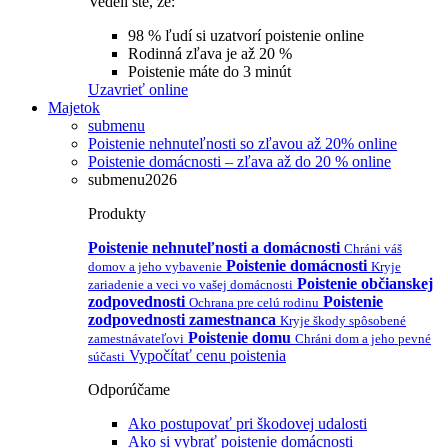
Vedeli ste, že:
98 % ľudí si uzatvorí poistenie online
Rodinná zľava je až 20 %
Poistenie máte do 3 minút
Uzavrieť online
Majetok
submenu
Poistenie nehnuteľnosti so zľavou až 20% online
Poistenie domácnosti – zľava až do 20 % online
submenu2026
Produkty
Poistenie nehnuteľnosti a domácnosti
Chráni váš
Poistenie domácnosti
domov a jeho vybavenie
Kryje
Poistenie občianskej
zariadenie a veci vo vašej domácnosti
zodpovednosti
Poistenie
Ochrana pre celú rodinu
zodpovednosti zamestnanca
Kryje škody spôsobené
Poistenie domu
zamestnávateľovi
Chráni dom a jeho pevné
Vypočítať cenu poistenia
súčasti
Odporúčame
Ako postupovať pri škodovej udalosti
Ako si vybrať poistenie domácnosti