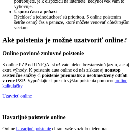
potrebujete, je k dispozícii na internete, kedykoľvek vám to
vyhovuje.
Úspora času a peňazí
Rýchlosť a jednoduchosť sú prioritou. S online poistením
šetríte cenný čas a peniaze, ktoré môžete venovať dôležitejším
veciam.
Aké poistenia je možné uzatvoriť online?
Online povinné zmluvné poistenie
S online PZP od UNIQA si užívate nielen bezstarostnú jazdu, ale aj
extra výhody. K poisteniu auta online od nás získate aj
nonstop
asistenčné služby
či
poistenie pneumatík a neobmedzený odťah
v cene PZP
. Vypočítajte si presnú výšku poistenia pomocou
online
kalkulačky
.
Uzavrieť online
Havarijné poistenie online
Online
havarijné poistenie
chráni vaše vozidlo nielen
na