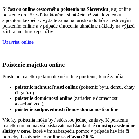
Súčasťou
online cestovného poistenia na Slovensku
je aj online
poistenie do hôr, vďaka ktorému si môžete užívať dovolenku
s pocitom bezpečia. Vydajte sa na na turistiku do hôr s cestovným
poistením online a v prípade ohrozenia uhradíme náklady na výjazd
záchrannej horskej služby.
Uzavrieť online
Poistenie majetku online
Poistenie majetku je komplexné online poistenie, ktoré zahŕňa:
poistenie nehnuteľnosti online
(poistenie bytu, domu, chaty
či garáže)
poistenie domácnosti online
(zariadenie domácnosti
a osobné veci),
poistenie zodpovednosti členov domácnosti online
.
Všetky poistenia môžu byť súčasťou jednej zmluvy. K poisteniu
majetku online navyše získavate nadštandardné
nonstop asistenčné
služby v cene
, ktoré vám zabezpečia pomoc v prípade havárie či
poruchy. Uzatvorte ho
online so zľavou 20 %
.