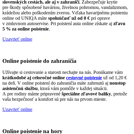
slovenských cestách, ale aj v zahraničí
. Zabezpečuje krytie
pre škody spôsobené haváriou, živelnou pohromou, vandalizmom,
krádežou alebo poškodením zverou. Vďaka havarijnému poisteniu
online od UNIQA máte
spoluúčasť už od 0 €
pri oprave
v zmluvnom autoservise. Pri poistení auta online získate aj
zľavu
5 % za online poistenie
.
Uzavrieť online
Online poistenie do zahraničia
Užívajte si cestovanie a starosti nechajte na nás. Ponúkame vám
krátkodobé aj celoročné online
cestovné poistenie
už od 1,20 €
na deň. V online poistení do zahraničia máte zahrnutú aj
nonstop
asistenčnú službu
, ktorá vám pomôže v každej situácii.
A pre rodiny máme pripravené
špeciálne zľavové balíky
, pretože
vaša bezpečnosť a komfort sú pre nás na prvom mieste.
Uzavrieť online
Online poistenie na hory