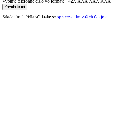
Vyplňte telefónne číslo vo formáte +42X XXX XXX XXX
Stlačením tlačidla súhlasíte so
spracovaním vašich údajov
.