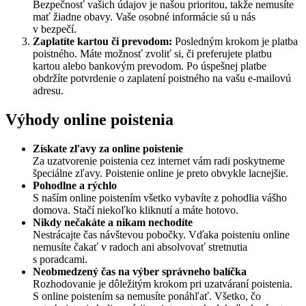
Bezpečnosť vašich údajov je našou prioritou, takže nemusíte
mať žiadne obavy. Vaše osobné informácie sú u nás
v bezpečí.
Zaplatíte kartou či prevodom:
Posledným krokom je platba
poistného. Máte možnosť zvoliť si, či preferujete platbu
kartou alebo bankovým prevodom. Po úspešnej platbe
obdržíte potvrdenie o zaplatení poistného na vašu e-mailovú
adresu.
Výhody online poistenia
Získate zľavy za online poistenie
Za uzatvorenie poistenia cez internet vám radi poskytneme
špeciálne zľavy. Poistenie online je preto obvykle lacnejšie.
Pohodlne a rýchlo
S naším online poistením všetko vybavíte z pohodlia vášho
domova. Stačí niekoľko kliknutí a máte hotovo.
Nikdy nečakáte a nikam nechodíte
Nestrácajte čas návštevou pobočky. Vďaka poisteniu online
nemusíte čakať v radoch ani absolvovať stretnutia
s poradcami.
Neobmedzený čas na výber správneho balíčka
Rozhodovanie je dôležitým krokom pri uzatváraní poistenia.
S online poistením sa nemusíte ponáhľať. Všetko, čo