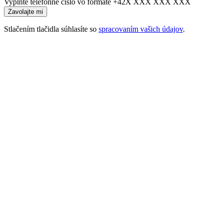
Vyplňte telefónne číslo vo formáte +42X XXX XXX XXX
Stlačením tlačidla súhlasíte so
spracovaním vašich údajov
.