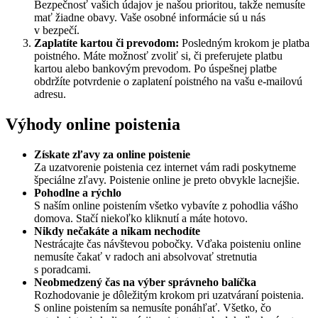
Bezpečnosť vašich údajov je našou prioritou, takže nemusíte
mať žiadne obavy. Vaše osobné informácie sú u nás
v bezpečí.
Zaplatíte kartou či prevodom:
Posledným krokom je platba
poistného. Máte možnosť zvoliť si, či preferujete platbu
kartou alebo bankovým prevodom. Po úspešnej platbe
obdržíte potvrdenie o zaplatení poistného na vašu e-mailovú
adresu.
Výhody online poistenia
Získate zľavy za online poistenie
Za uzatvorenie poistenia cez internet vám radi poskytneme
špeciálne zľavy. Poistenie online je preto obvykle lacnejšie.
Pohodlne a rýchlo
S naším online poistením všetko vybavíte z pohodlia vášho
domova. Stačí niekoľko kliknutí a máte hotovo.
Nikdy nečakáte a nikam nechodíte
Nestrácajte čas návštevou pobočky. Vďaka poisteniu online
nemusíte čakať v radoch ani absolvovať stretnutia
s poradcami.
Neobmedzený čas na výber správneho balíčka
Rozhodovanie je dôležitým krokom pri uzatváraní poistenia.
S online poistením sa nemusíte ponáhľať. Všetko, čo