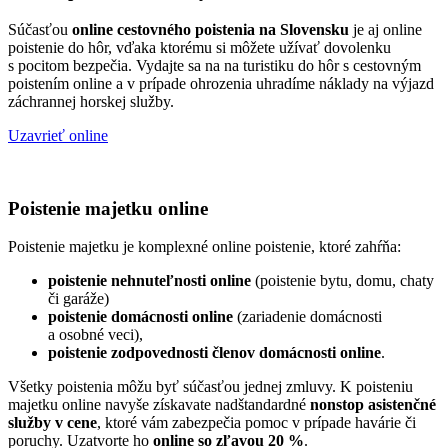
Súčasťou
online cestovného poistenia na Slovensku
je aj online
poistenie do hôr, vďaka ktorému si môžete užívať dovolenku
s pocitom bezpečia. Vydajte sa na na turistiku do hôr s cestovným
poistením online a v prípade ohrozenia uhradíme náklady na výjazd
záchrannej horskej služby.
Uzavrieť online
Poistenie majetku online
Poistenie majetku je komplexné online poistenie, ktoré zahŕňa:
poistenie nehnuteľnosti online
(poistenie bytu, domu, chaty
či garáže)
poistenie domácnosti online
(zariadenie domácnosti
a osobné veci),
poistenie zodpovednosti členov domácnosti online
.
Všetky poistenia môžu byť súčasťou jednej zmluvy. K poisteniu
majetku online navyše získavate nadštandardné
nonstop asistenčné
služby v cene
, ktoré vám zabezpečia pomoc v prípade havárie či
poruchy. Uzatvorte ho
online so zľavou 20 %
.