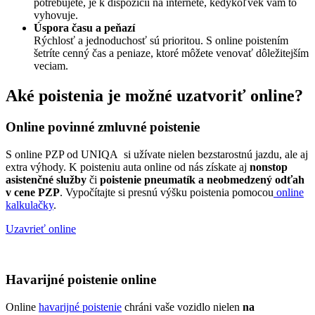
potrebujete, je k dispozícii na internete, kedykoľvek vám to
vyhovuje.
Úspora času a peňazí
Rýchlosť a jednoduchosť sú prioritou. S online poistením
šetríte cenný čas a peniaze, ktoré môžete venovať dôležitejším
veciam.
Aké poistenia je možné uzatvoriť online?
Online povinné zmluvné poistenie
S online PZP od UNIQA si užívate nielen bezstarostnú jazdu, ale aj
extra výhody. K poisteniu auta online od nás získate aj
nonstop
asistenčné služby
či
poistenie pneumatík a neobmedzený odťah
v cene PZP
. Vypočítajte si presnú výšku poistenia pomocou
online
kalkulačky
.
Uzavrieť online
Havarijné poistenie online
Online
havarijné poistenie
chráni vaše vozidlo nielen
na