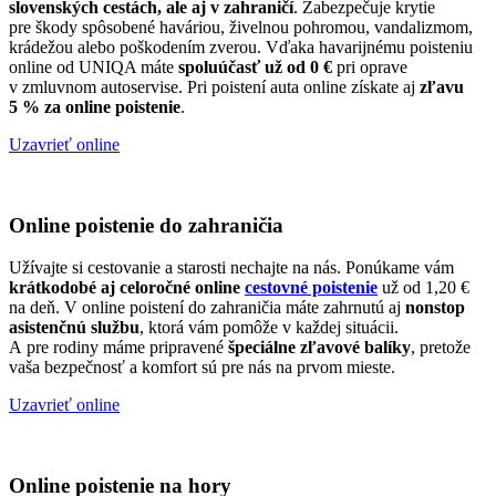
slovenských cestách, ale aj v zahraničí
. Zabezpečuje krytie
pre škody spôsobené haváriou, živelnou pohromou, vandalizmom,
krádežou alebo poškodením zverou. Vďaka havarijnému poisteniu
online od UNIQA máte
spoluúčasť už od 0 €
pri oprave
v zmluvnom autoservise. Pri poistení auta online získate aj
zľavu
5 % za online poistenie
.
Uzavrieť online
Online poistenie do zahraničia
Užívajte si cestovanie a starosti nechajte na nás. Ponúkame vám
krátkodobé aj celoročné online
cestovné poistenie
už od 1,20 €
na deň. V online poistení do zahraničia máte zahrnutú aj
nonstop
asistenčnú službu
, ktorá vám pomôže v každej situácii.
A pre rodiny máme pripravené
špeciálne zľavové balíky
, pretože
vaša bezpečnosť a komfort sú pre nás na prvom mieste.
Uzavrieť online
Online poistenie na hory