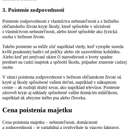
3. Poistenie zodpovednosti
Poistenie zodpovednosti z vlastníctva nehnuteľnosti a z bežného
občianskeho života kryje škody, ktoré spôsobíte v súvislosti
s vlastníctvom nehnuteľnosti, alebo ktoré spôsobíte ako fyzická
osoba v bežnom živote.
Takéto poistenie sa môže zísť napríklad vtedy, keď vytopíte suseda
kvôli prasknutej hadici od práčky alebo zle uzavretému kohútiku.
Alebo keď pri umývaní okien či starostlivosti o kvety spadne
predmet na cudzí majetok a spôsobí škodu, prípadne zranenie cudzej
osobe.
V rámci poistenia zodpovednosti v bežnom občianskom živote sú
kryté aj škody spôsobené vašimi deťmi, napríklad v nákupnom
centre – ak rozbijú drahý tovar, ako napríklad televízor. Poistenie
zároveň kryje aj náklady spôsobené vaším domácim miláčikom,
napríklad ak uhryzne iného psa alebo človeka.
Cena poistenia majetku
Cena poistenia majetku – nehnuteľnosti, domácnosti
a zodpovednosti – je variabilná a ovplyvňuje ju viacero faktorov,