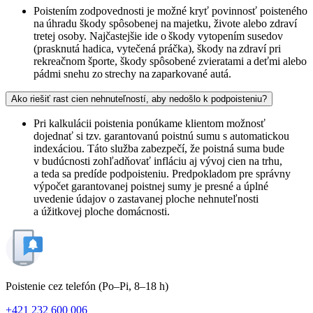
Poistením zodpovednosti je možné kryť povinnosť poisteného
na úhradu škody spôsobenej na majetku, živote alebo zdraví
tretej osoby. Najčastejšie ide o škody vytopením susedov
(prasknutá hadica, vytečená práčka), škody na zdraví pri
rekreačnom športe, škody spôsobené zvieratami a deťmi alebo
pádmi snehu zo strechy na zaparkované autá.
Ako riešiť rast cien nehnuteľností, aby nedošlo k podpoisteniu?
Pri kalkulácii poistenia ponúkame klientom možnosť
dojednať si tzv. garantovanú poistnú sumu s automatickou
indexáciou. Táto služba zabezpečí, že poistná suma bude
v budúcnosti zohľadňovať infláciu aj vývoj cien na trhu,
a teda sa predíde podpoisteniu. Predpokladom pre správny
výpočet garantovanej poistnej sumy je presné a úplné
uvedenie údajov o zastavanej ploche nehnuteľnosti
a úžitkovej ploche domácnosti.
Poistenie cez telefón
(Po–Pi, 8–18 h)
+421 232 600 006