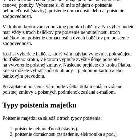
cenovej ponuky. Vyberiete si, či máte záujem o poistenie
nehnuteľnosti (stavby), poistenie domácnosti alebo aj poistenie
zodpovednosti.
V druhom kroku vám zobrazíme ponuku balíčkov. Na výber budete
mať vždy z troch balíčkov pre poistenie nehnuteľnosti, troch
balíčkov pre poistenie domácnosti a dvoch balíčkov pre poistenie
zodpovednosti.
Keď si vyberiete balíček, ktorý vám najviac vyhovuje, pokračujete
do ďalšieho kroku, v ktorom vyplníte zvyšné údaje potrebné
na vytvorenie poistnej zmluvy. Následne prejdete do kroku Platba,
kde si môžete vybrať spôsob úhrady – platobnou kartou alebo
bankovým prevodom.
Po zaplatení poistenia vám bude všetka dokumentácia vrátane
poistnej zmluvy a poistných podmienok zaslaná e-mailom.
Typy poistenia majetku
Poistenie majetku sa skladá z troch typov poistenia:
poistenie nehnuteľnosti (stavby),
poistenie domácnosti (zariadenie, elektronika a pod.),