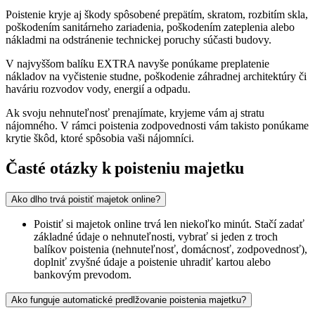
Poistenie kryje aj škody spôsobené prepätím, skratom, rozbitím skla,
poškodením sanitárneho zariadenia, poškodením zateplenia alebo
nákladmi na odstránenie technickej poruchy súčasti budovy.
V najvyššom balíku EXTRA navyše ponúkame preplatenie
nákladov na vyčistenie studne, poškodenie záhradnej architektúry či
haváriu rozvodov vody, energií a odpadu.
Ak svoju nehnuteľnosť prenajímate, kryjeme vám aj stratu
nájomného. V rámci poistenia zodpovednosti vám takisto ponúkame
krytie škôd, ktoré spôsobia vaši nájomníci.
Časté otázky k poisteniu majetku
Ako dlho trvá poistiť majetok online?
Poistiť si majetok online trvá len niekoľko minút. Stačí zadať
základné údaje o nehnuteľnosti, vybrať si jeden z troch
balíkov poistenia (nehnuteľnosť, domácnosť, zodpovednosť),
doplniť zvyšné údaje a poistenie uhradiť kartou alebo
bankovým prevodom.
Ako funguje automatické predlžovanie poistenia majetku?