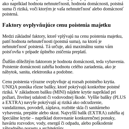
ako napríklad hodnota nehnuteľnosti, hodnota domácnosti, poistná
suma či riziká, voči ktorým je vaša nehnuteľnosť alebo domácnosť
poistená.
Faktory ovplyvňujúce cenu poistenia majetku
Medzi základné faktory, ktoré vplývajú na cenu poistenia majetku,
patrí hodnota nehnuteľnosti (poistná suma), na ktorú je
nehnuteľnosť poistená. Tá určuje, akú maximálnu sumu vám
poisťovňa v prípade úplného zničenia preplatí.
Ďalším dôležitým faktorom je hodnota domácnosti, teda vybavenia.
Poistenie domácnosti zahŕňa hodnotu celého zariadenia, ako je
nábytok, sanita, elektronika a podobne.
Cenu poistenia výrazne ovplyvňuje aj rozsah poistného krytia.
UNIQA ponúka rôzne balíky, ktoré pokrývajú konkrétne poistné
riziká. V základnom balíku (MINI) nájdete krytie napríklad pri
požiari, živelnej udalosti či vodovodnej škode. Vyššie balíky (PLUS
a EXTRA) navyše pokrývajú aj riziká ako odcudzenie,
vandalizmus, povodeň, záplava, rozbitie skla či sanitárneho
vybavenia, prepätie alebo skrat. Najvyšší balík (EXTRA) zahŕňa aj
špeciálne krytie – napríklad dorovnanie konkurenčnej ponuky,
haváriu rozvodov, vody, energií či odpadu, alebo poškodenie
záhradného porastu a architektúry.