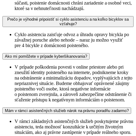
súčasti, poistenie domácnosti chráni zariadenie a osobné veci,
ktoré sa v nehnuteľnosti nachádzajú.
Prečo je výhodné pripoistiť si cyklo asistenciu a na koľko bicyklov sa
vzťahuje?
Cyklo asistencia zaisťuje odvoz a úhradu opravy bicykla po
závažnej poruche alebo nehode – naraz ju možno využiť
pre 4 bicykle z domácnosti poisteného.
Ako mi pomôžete v prípade kyberšikanovania?
V prípade poškodenia povesti v online priestore alebo pri
zneužití identity poisteného na internete, podnikneme kroky
na odstránenie a minimalizáciu dopadov, vyplývajúcich z tejto
nepriaznivej situácie. Budeme obhajovať oprávnené záujmy
poisteného voči osobe, ktorá negatívne informácie
o poistenom zverejnila, a zároveň zabezpečíme odstránenie či
sťaženie prístupu k negatívnym informáciám o poistenom.
Mám v rámci asistenčných služieb nárok na právnu poradňu zadarmo?
V rámci základných asistenčných služieb poskytujeme právnu
asistenciu, teda možnosť konzultácie k určitým životným
situáciám, ako aj právne zastúpenie v prípade reálneho sporu.