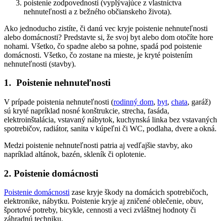
poistenie zodpovednosti (vyplývajúce z vlastníctva
nehnuteľnosti a z bežného občianskeho života).
Ako jednoducho zistíte, či danú vec kryje poistenie nehnuteľnosti
alebo domácnosti? Predstavte si, že svoj byt alebo dom otočíte hore
nohami. Všetko, čo spadne alebo sa pohne, spadá pod poistenie
domácnosti. Všetko, čo zostane na mieste, je kryté poistením
nehnuteľnosti (stavby).
1. Poistenie nehnuteľnosti
V prípade poistenia nehnuteľnosti (
rodinný dom
,
byt
,
chata
, garáž)
sú kryté napríklad nosné konštrukcie, strecha, fasáda,
elektroinštalácia, vstavaný nábytok, kuchynská linka bez vstavaných
spotrebičov, radiátor, sanita v kúpeľni či WC, podlaha, dvere a okná.
Medzi poistenie nehnuteľnosti patria aj vedľajšie stavby, ako
napríklad altánok, bazén, skleník či oplotenie.
2. Poistenie domácnosti
Poistenie domácnosti
zase kryje škody na domácich spotrebičoch,
elektronike, nábytku. Poistenie kryje aj zničené oblečenie, obuv,
športové potreby, bicykle, cennosti a veci zvláštnej hodnoty či
záhradnú techniku.