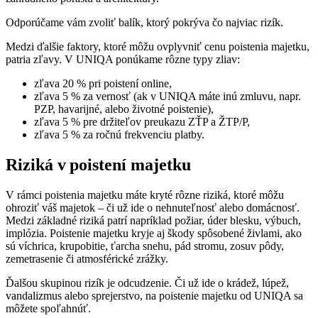
Odporúčame vám zvoliť balík, ktorý pokrýva čo najviac rizík.
Medzi ďalšie faktory, ktoré môžu ovplyvniť cenu poistenia majetku,
patria zľavy. V UNIQA ponúkame rôzne typy zliav:
zľava 20 % pri poistení online,
zľava 5 % za vernosť (ak v UNIQA máte inú zmluvu, napr.
PZP, havarijné, alebo životné poistenie),
zľava 5 % pre držiteľov preukazu ZŤP a ŽTP/P,
zľava 5 % za ročnú frekvenciu platby.
Riziká v poistení majetku
V rámci poistenia majetku máte kryté rôzne riziká, ktoré môžu
ohroziť váš majetok – či už ide o nehnuteľnosť alebo domácnosť.
Medzi základné riziká patrí napríklad požiar, úder blesku, výbuch,
implózia. Poistenie majetku kryje aj škody spôsobené živlami, ako
sú víchrica, krupobitie, ťarcha snehu, pád stromu, zosuv pôdy,
zemetrasenie či atmosférické zrážky.
Ďalšou skupinou rizík je odcudzenie. Či už ide o krádež, lúpež,
vandalizmus alebo sprejerstvo, na poistenie majetku od UNIQA sa
môžete spoľahnúť.