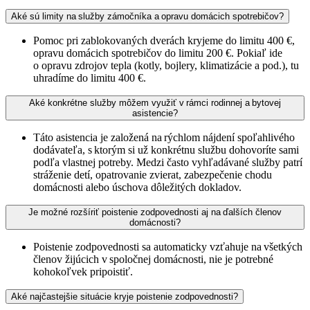
Aké sú limity na služby zámočníka a opravu domácich spotrebičov?
Pomoc pri zablokovaných dverách kryjeme do limitu 400 €,
opravu domácich spotrebičov do limitu 200 €. Pokiaľ ide
o opravu zdrojov tepla (kotly, bojlery, klimatizácie a pod.), tu
uhradíme do limitu 400 €.
Aké konkrétne služby môžem využiť v rámci rodinnej a bytovej
asistencie?
Táto asistencia je založená na rýchlom nájdení spoľahlivého
dodávateľa, s ktorým si už konkrétnu službu dohovoríte sami
podľa vlastnej potreby. Medzi často vyhľadávané služby patrí
stráženie detí, opatrovanie zvierat, zabezpečenie chodu
domácnosti alebo úschova dôležitých dokladov.
Je možné rozšíriť poistenie zodpovednosti aj na ďalších členov
domácnosti?
Poistenie zodpovednosti sa automaticky vzťahuje na všetkých
členov žijúcich v spoločnej domácnosti, nie je potrebné
kohokoľvek pripoistiť.
Aké najčastejšie situácie kryje poistenie zodpovednosti?