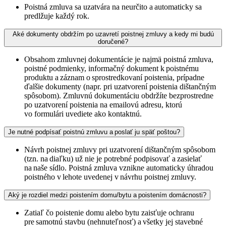
Poistná zmluva sa uzatvára na neurčito a automaticky sa
predlžuje každý rok.
Aké dokumenty obdržím po uzavretí poistnej zmluvy a kedy mi budú
doručené?
Obsahom zmluvnej dokumentácie je najmä poistná zmluva,
poistné podmienky, informačný dokument k poistnému
produktu a záznam o sprostredkovaní poistenia, prípadne
ďalšie dokumenty (napr. pri uzatvorení poistenia dištančným
spôsobom). Zmluvnú dokumentáciu obdržíte bezprostredne
po uzatvorení poistenia na emailovú adresu, ktorú
vo formulári uvediete ako kontaktnú.
Je nutné podpísať poistnú zmluvu a poslať ju späť poštou?
Návrh poistnej zmluvy pri uzatvorení dištančným spôsobom
(tzn. na diaľku) už nie je potrebné podpisovať a zasielať
na naše sídlo. Poistná zmluva vznikne automaticky úhradou
poistného v lehote uvedenej v návrhu poistnej zmluvy.
Aký je rozdiel medzi poistením domu/bytu a poistením domácnosti?
Zatiaľ čo poistenie domu alebo bytu zaisťuje ochranu
pre samotnú stavbu (nehnuteľnosť) a všetky jej stavebné