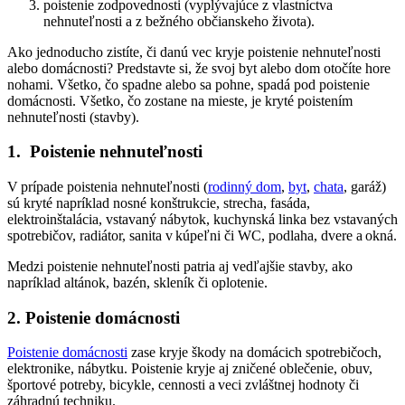
poistenie zodpovednosti (vyplývajúce z vlastníctva
nehnuteľnosti a z bežného občianskeho života).
Ako jednoducho zistíte, či danú vec kryje poistenie nehnuteľnosti
alebo domácnosti? Predstavte si, že svoj byt alebo dom otočíte hore
nohami. Všetko, čo spadne alebo sa pohne, spadá pod poistenie
domácnosti. Všetko, čo zostane na mieste, je kryté poistením
nehnuteľnosti (stavby).
1. Poistenie nehnuteľnosti
V prípade poistenia nehnuteľnosti (
rodinný dom
,
byt
,
chata
, garáž)
sú kryté napríklad nosné konštrukcie, strecha, fasáda,
elektroinštalácia, vstavaný nábytok, kuchynská linka bez vstavaných
spotrebičov, radiátor, sanita v kúpeľni či WC, podlaha, dvere a okná.
Medzi poistenie nehnuteľnosti patria aj vedľajšie stavby, ako
napríklad altánok, bazén, skleník či oplotenie.
2. Poistenie domácnosti
Poistenie domácnosti
zase kryje škody na domácich spotrebičoch,
elektronike, nábytku. Poistenie kryje aj zničené oblečenie, obuv,
športové potreby, bicykle, cennosti a veci zvláštnej hodnoty či
záhradnú techniku.