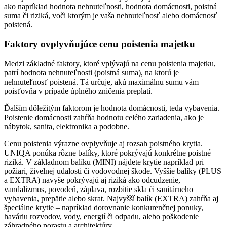
ako napríklad hodnota nehnuteľnosti, hodnota domácnosti, poistná
suma či riziká, voči ktorým je vaša nehnuteľnosť alebo domácnosť
poistená.
Faktory ovplyvňujúce cenu poistenia majetku
Medzi základné faktory, ktoré vplývajú na cenu poistenia majetku,
patrí hodnota nehnuteľnosti (poistná suma), na ktorú je
nehnuteľnosť poistená. Tá určuje, akú maximálnu sumu vám
poisťovňa v prípade úplného zničenia preplatí.
Ďalším dôležitým faktorom je hodnota domácnosti, teda vybavenia.
Poistenie domácnosti zahŕňa hodnotu celého zariadenia, ako je
nábytok, sanita, elektronika a podobne.
Cenu poistenia výrazne ovplyvňuje aj rozsah poistného krytia.
UNIQA ponúka rôzne balíky, ktoré pokrývajú konkrétne poistné
riziká. V základnom balíku (MINI) nájdete krytie napríklad pri
požiari, živelnej udalosti či vodovodnej škode. Vyššie balíky (PLUS
a EXTRA) navyše pokrývajú aj riziká ako odcudzenie,
vandalizmus, povodeň, záplava, rozbitie skla či sanitárneho
vybavenia, prepätie alebo skrat. Najvyšší balík (EXTRA) zahŕňa aj
špeciálne krytie – napríklad dorovnanie konkurenčnej ponuky,
haváriu rozvodov, vody, energií či odpadu, alebo poškodenie
záhradného porastu a architektúry.