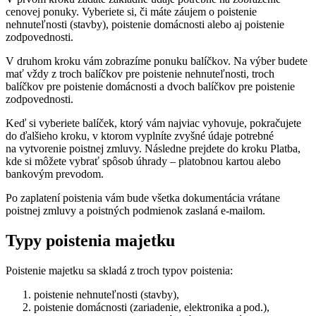
cenovej ponuky. Vyberiete si, či máte záujem o poistenie
nehnuteľnosti (stavby), poistenie domácnosti alebo aj poistenie
zodpovednosti.
V druhom kroku vám zobrazíme ponuku balíčkov. Na výber budete
mať vždy z troch balíčkov pre poistenie nehnuteľnosti, troch
balíčkov pre poistenie domácnosti a dvoch balíčkov pre poistenie
zodpovednosti.
Keď si vyberiete balíček, ktorý vám najviac vyhovuje, pokračujete
do ďalšieho kroku, v ktorom vyplníte zvyšné údaje potrebné
na vytvorenie poistnej zmluvy. Následne prejdete do kroku Platba,
kde si môžete vybrať spôsob úhrady – platobnou kartou alebo
bankovým prevodom.
Po zaplatení poistenia vám bude všetka dokumentácia vrátane
poistnej zmluvy a poistných podmienok zaslaná e-mailom.
Typy poistenia majetku
Poistenie majetku sa skladá z troch typov poistenia:
poistenie nehnuteľnosti (stavby),
poistenie domácnosti (zariadenie, elektronika a pod.),