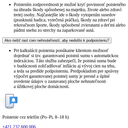
Poistením zodpovednosti je možné kryť povinnosť poisteného
na úhradu škody spôsobenej na majetku, živote alebo zdraví
tretej osoby. Najčastejšie ide o škody vytopením susedov
(prasknutá hadica, vytečená práčka), škody na zdraví pri
rekreačnom športe, škody spôsobené zvieratami a deťmi alebo
pádmi snehu zo strechy na zaparkované autá.
Ako riešiť rast cien nehnuteľností, aby nedošlo k podpoisteniu?
Pri kalkulácii poistenia ponúkame klientom možnosť
dojednať si tzv. garantovanú poistnú sumu s automatickou
indexáciou. Táto služba zabezpečí, že poistná suma bude
v budúcnosti zohľadňovať infláciu aj vývoj cien na trhu,
a teda sa predíde podpoisteniu. Predpokladom pre správny
výpočet garantovanej poistnej sumy je presné a úplné
uvedenie údajov o zastavanej ploche nehnuteľnosti
a úžitkovej ploche domácnosti.
Poistenie cez telefón
(Po–Pi, 8–18 h)
+421 232 600 006