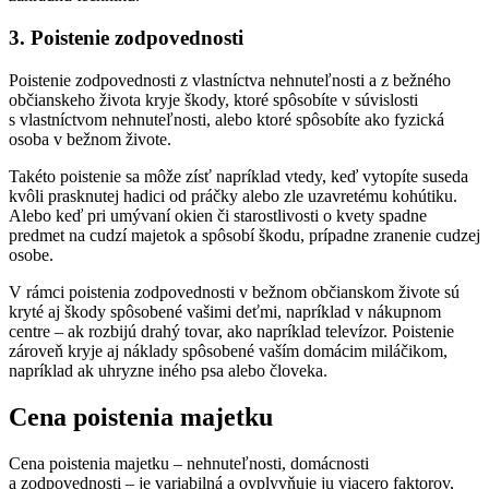
3. Poistenie zodpovednosti
Poistenie zodpovednosti z vlastníctva nehnuteľnosti a z bežného
občianskeho života kryje škody, ktoré spôsobíte v súvislosti
s vlastníctvom nehnuteľnosti, alebo ktoré spôsobíte ako fyzická
osoba v bežnom živote.
Takéto poistenie sa môže zísť napríklad vtedy, keď vytopíte suseda
kvôli prasknutej hadici od práčky alebo zle uzavretému kohútiku.
Alebo keď pri umývaní okien či starostlivosti o kvety spadne
predmet na cudzí majetok a spôsobí škodu, prípadne zranenie cudzej
osobe.
V rámci poistenia zodpovednosti v bežnom občianskom živote sú
kryté aj škody spôsobené vašimi deťmi, napríklad v nákupnom
centre – ak rozbijú drahý tovar, ako napríklad televízor. Poistenie
zároveň kryje aj náklady spôsobené vaším domácim miláčikom,
napríklad ak uhryzne iného psa alebo človeka.
Cena poistenia majetku
Cena poistenia majetku – nehnuteľnosti, domácnosti
a zodpovednosti – je variabilná a ovplyvňuje ju viacero faktorov,