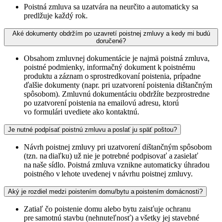
Poistná zmluva sa uzatvára na neurčito a automaticky sa
predlžuje každý rok.
Aké dokumenty obdržím po uzavretí poistnej zmluvy a kedy mi budú
doručené?
Obsahom zmluvnej dokumentácie je najmä poistná zmluva,
poistné podmienky, informačný dokument k poistnému
produktu a záznam o sprostredkovaní poistenia, prípadne
ďalšie dokumenty (napr. pri uzatvorení poistenia dištančným
spôsobom). Zmluvnú dokumentáciu obdržíte bezprostredne
po uzatvorení poistenia na emailovú adresu, ktorú
vo formulári uvediete ako kontaktnú.
Je nutné podpísať poistnú zmluvu a poslať ju späť poštou?
Návrh poistnej zmluvy pri uzatvorení dištančným spôsobom
(tzn. na diaľku) už nie je potrebné podpisovať a zasielať
na naše sídlo. Poistná zmluva vznikne automaticky úhradou
poistného v lehote uvedenej v návrhu poistnej zmluvy.
Aký je rozdiel medzi poistením domu/bytu a poistením domácnosti?
Zatiaľ čo poistenie domu alebo bytu zaisťuje ochranu
pre samotnú stavbu (nehnuteľnosť) a všetky jej stavebné