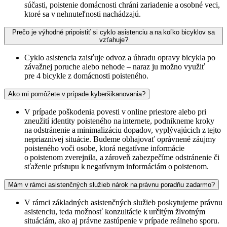
súčasti, poistenie domácnosti chráni zariadenie a osobné veci,
ktoré sa v nehnuteľnosti nachádzajú.
Prečo je výhodné pripoistiť si cyklo asistenciu a na koľko bicyklov sa
vzťahuje?
Cyklo asistencia zaisťuje odvoz a úhradu opravy bicykla po
závažnej poruche alebo nehode – naraz ju možno využiť
pre 4 bicykle z domácnosti poisteného.
Ako mi pomôžete v prípade kyberšikanovania?
V prípade poškodenia povesti v online priestore alebo pri
zneužití identity poisteného na internete, podnikneme kroky
na odstránenie a minimalizáciu dopadov, vyplývajúcich z tejto
nepriaznivej situácie. Budeme obhajovať oprávnené záujmy
poisteného voči osobe, ktorá negatívne informácie
o poistenom zverejnila, a zároveň zabezpečíme odstránenie či
sťaženie prístupu k negatívnym informáciám o poistenom.
Mám v rámci asistenčných služieb nárok na právnu poradňu zadarmo?
V rámci základných asistenčných služieb poskytujeme právnu
asistenciu, teda možnosť konzultácie k určitým životným
situáciám, ako aj právne zastúpenie v prípade reálneho sporu.