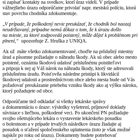
si zapísať kontakty na svedkov, ktorí úraz videli. V prípade
vážnejšieho úrazu odporúčame privolať napr. mestskú políciu, ktorá
stav povrchu chodníka zdokumentuje.
„
V prípade, že poškodený nevie preukázať, že chodník bol naozaj
neudržiavaný, prípadne nemá dôkaz o tom, že k úrazu došlo
na mieste, za ktoré zodpovedá poistený, môže dôjsť k problémom pri
plnení,“
upozorňuje Z. Hruška z UNIQA
.
Ak už máte všetko zdokumentované, choďte na príslušný miestny
úrad a písomne požiadajte o náhradu škody. Ak sú obec alebo mesto
poistené, oznámia škodovú udalosť príslušnému poistiteľovi
a pripoja k nej aj Váš nárok na náhradu škody, ktorý ste adresovali
príslušnému úradu. Poisťovňa následne pristúpi k likvidácií
škodovej udalosti a prostredníctvom obce alebo mesta bude od Vás
požadovať preukázanie priebehu vzniku škody ako aj výšku nároku,
ktorý požadujete od obce.
Odporúčame tiež odkladať si všetky lekárske správy
a dokumentáciu o úraze: výsledky vyšetrení, príjmové doklady
súvisiace s liečbou, poškodené veci. Po ukončení PN požiadajte
svojho ošetrujúceho lekára o vystavenie lekárskeho posudku
o bolestnom a v prípade trvalých následkov úrazu žiadajte aj
posudok o sťažení spoločenského uplatnenia (toto je však možné
najskôr po roku od úrazu). Dokumenty budete potrebovať