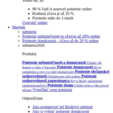
Vedeli ste, že:
98 % ľudí si uzatvorí poistenie online
Rodinná zľava je až 20 %
Poistenie máte do 3 minút
Uzavrieť online
Majetok
submenu
Poistenie nehnuteľnosti so zľavou až 20% online
Poistenie domácnosti – zľava až do 20 % online
submenu2026
Produkty
Poistenie nehnuteľnosti a domácnosti
Chráni váš
Poistenie domácnosti
domov a jeho vybavenie
Kryje
Poistenie občianskej
zariadenie a veci vo vašej domácnosti
zodpovednosti
Poistenie
Ochrana pre celú rodinu
zodpovednosti zamestnanca
Kryje škody spôsobené
Poistenie domu
zamestnávateľovi
Chráni dom a jeho pevné
Vypočítať cenu poistenia
súčasti
Odporúčame
Ako postupovať pri škodovej udalosti
Ako si vybrať poistenie domácnosti