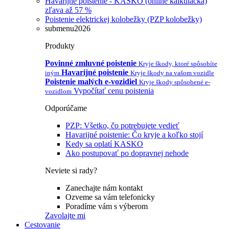
Havarijné poistenie - KASKO (online kalkulačka)
zľava až 57 %
Poistenie elektrickej kolobežky (PZP kolobežky)
submenu2026
Produkty
Povinné zmluvné poistenie
Kryje škody, ktoré spôsobíte
Havarijné poistenie
iným
Kryje škody na vašom vozidle
Poistenie malých e-vozidiel
Kryje škody spôsobené e-
Vypočítať cenu poistenia
vozidlom
Odporúčame
PZP: Všetko, čo potrebujete vedieť
Havarijné poistenie: Čo kryje a koľko stojí
Kedy sa oplatí KASKO
Ako postupovať po dopravnej nehode
Neviete si rady?
Zanechajte nám kontakt
Ozveme sa vám telefonicky
Poradíme vám s výberom
Zavolajte mi
Cestovanie