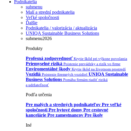
Podnikatelia
submenu
Malí a strední podnikatelia
Veľké spoločnosti
Ďalšie
Podnikatelia / valorizácia / aktualizácia
UNIQA Sustainable Business Solutions
submenu2026
Produkty
Profesná zodpovednosť
Krytie škôd pri výkone povolania
Priemyselné riziká
Poistenie prevádzky a rizík vo firme
Enviromentálné škody
Krytie škôd na životnom prostredí
Vozidlá
UNIQA Sustainable
Poistenie firemných vozidiel
Business Solutions
Pomáha firmám riadiť riziká
a udržateľnosť
Podľa určenia
Pre malých a stredných podnikateľov
Pre veľké
spoločnosti
Pre bytové domy
Pre cestovné
kancelárie
Pre zamestnancov
Pre školy
Iné