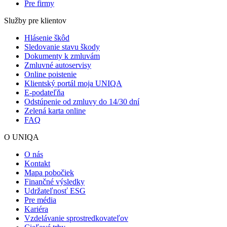
Pre firmy
Služby pre klientov
Hlásenie škôd
Sledovanie stavu škody
Dokumenty k zmluvám
Zmluvné autoservisy
Online poistenie
Klientský portál moja UNIQA
E-podateľňa
Odstúpenie od zmluvy do 14/30 dní
Zelená karta online
FAQ
O UNIQA
O nás
Kontakt
Mapa pobočiek
Finančné výsledky
Udržateľnosť ESG
Pre média
Kariéra
Vzdelávanie sprostredkovateľov