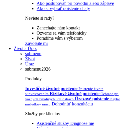
Ako postupovať pri povodni alebo záplave
Ako si vybrať poistenie chaty
Neviete si rady?
Zanechajte nám kontakt
Ozveme sa vám telefonicky
Poradíme vám s výberom
Zavolajte mi
Život a Úraz
submenu
Život
Úraz
submenu2026
Produkty
Investičné životné poistenie
Poistenie života
Rizikové životné poistenie
s investováním
Ochrana pri
Úrazové poistenie
vážnych životných udalostiach
Krytie
Dohodnúť konzultáciu
následkov úrazu
Služby pre klientov
Asistenčné služby Diagnose.me