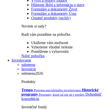
Vývoj a reporty fondov
Hlásenie škôd a informácia o stave
Formuláre a dokumenty Život
Formuláre a dokumenty Úraz
Ostatné produkty (archív)
Neviete si rady?
Radi vám poradíme na pobočke.
Ukážeme vám možnosti
Vyberieme vhodné riešenie
Pomôžeme s vybavením
Nájsť pobočku
Investovanie
submenu
Investicie
submenu2026
Produkty
Tempo
Historické
Program pravidelného investovania
programy
Dohodnúť
Programy, ktoré už nie sú v predaji
konzultáciu
Investičné fondy