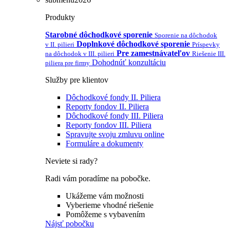
Produkty
Starobné dôchodkové sporenie
Sporenie na dôchodok
Doplnkové dôchodkové sporenie
v II. pilieri
Príspevky
Pre zamestnávateľov
na dôchodok v III. pilieri
Riešenie III.
Dohodnúť konzultáciu
piliera pre firmy
Služby pre klientov
Dôchodkové fondy II. Piliera
Reporty fondov II. Piliera
Dôchodkové fondy III. Piliera
Reporty fondov III. Piliera
Spravujte svoju zmluvu online
Formuláre a dokumenty
Neviete si rady?
Radi vám poradíme na pobočke.
Ukážeme vám možnosti
Vyberieme vhodné riešenie
Pomôžeme s vybavením
Nájsť pobočku