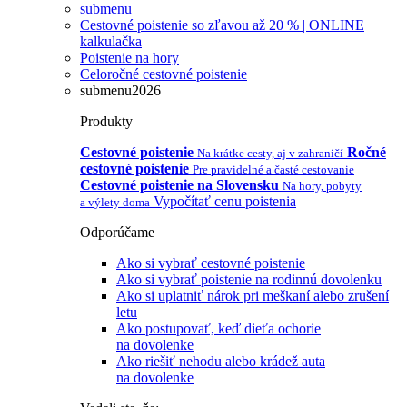
submenu
Cestovné poistenie so zľavou až 20 % | ONLINE
kalkulačka
Poistenie na hory
Celoročné cestovné poistenie
submenu2026
Produkty
Cestovné poistenie
Ročné
Na krátke cesty, aj v zahraničí
cestovné poistenie
Pre pravidelné a časté cestovanie
Cestovné poistenie na Slovensku
Na hory, pobyty
Vypočítať cenu poistenia
a výlety doma
Odporúčame
Ako si vybrať cestovné poistenie
Ako si vybrať poistenie na rodinnú dovolenku
Ako si uplatniť nárok pri meškaní alebo zrušení
letu
Ako postupovať, keď dieťa ochorie
na dovolenke
Ako riešiť nehodu alebo krádež auta
na dovolenke