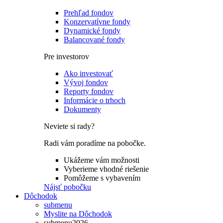
Prehľad fondov
Konzervatívne fondy
Dynamické fondy
Balancované fondy
Pre investorov
Ako investovať
Vývoj fondov
Reporty fondov
Informácie o trhoch
Dokumenty
Neviete si rady?
Radi vám poradíme na pobočke.
Ukážeme vám možnosti
Vyberieme vhodné riešenie
Pomôžeme s vybavením
Nájsť pobočku
Dôchodok
submenu
Myslite na Dôchodok
submenu2026