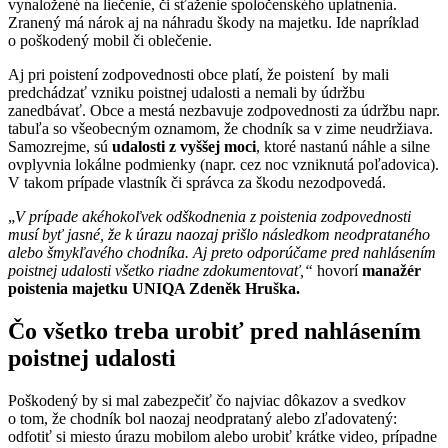
vynaložené na liečenie, či sťaženie spoločenského uplatnenia.
Zranený má nárok aj na náhradu škody na majetku. Ide napríklad
o poškodený mobil či oblečenie.
Aj pri poistení zodpovednosti obce platí, že poistení by mali
predchádzať vzniku poistnej udalosti a nemali by údržbu
zanedbávať. Obce a mestá nezbavuje zodpovednosti za údržbu napr.
tabuľa so všeobecným oznamom, že chodník sa v zime neudržiava.
Samozrejme, sú
udalosti z vyššej moci
, ktoré nastanú náhle a silne
ovplyvnia lokálne podmienky (napr. cez noc vzniknutá poľadovica).
V takom prípade vlastník či správca za škodu nezodpovedá.
„
V prípade akéhokoľvek odškodnenia z poistenia zodpovednosti
musí byť jasné, že k úrazu naozaj prišlo následkom neodprataného
alebo šmykľavého chodníka. Aj preto odporúčame pred nahlásením
poistnej udalosti všetko riadne zdokumentovať,“
hovorí
manažér
poistenia majetku UNIQA Zdeněk Hruška.
Čo všetko treba urobiť pred nahlásením
poistnej udalosti
Poškodený by si mal zabezpečiť čo najviac dôkazov a svedkov
o tom, že chodník bol naozaj neodprataný alebo zľadovatený:
odfotiť si miesto úrazu mobilom alebo urobiť krátke video, prípadne