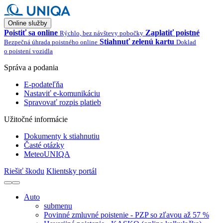
Online služby
Poistiť sa online
Zaplatiť poistné
Rýchlo, bez návštevy pobočky
Stiahnuť zelenú kartu
Bezpečná úhrada poistného online
Doklad
o poistení vozidla
Správa a podania
E-podateľňa
Nastaviť e-komunikáciu
Spravovať rozpis platieb
Užitočné informácie
Dokumenty k stiahnutiu
Časté otázky
MeteoUNIQA
Riešiť škodu
Klientsky portál
Auto
submenu
Povinné zmluvné poistenie - PZP so zľavou až 57 %