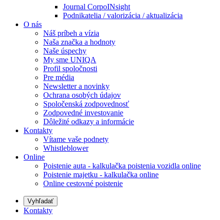
Journal CorpoINsight
Podnikatelia / valorizácia / aktualizácia
O nás
Náš príbeh a vízia
Naša značka a hodnoty
Naše úspechy
My sme UNIQA
Profil spoločnosti
Pre média
Newsletter a novinky
Ochrana osobých údajov
Spoločenská zodpovednosť
Zodpovedné investovanie
Dôležité odkazy a informácie
Kontakty
Vítame vaše podnety
Whistleblower
Online
Poistenie auta - kalkulačka poistenia vozidla online
Poistenie majetku - kalkulačka online
Online cestovné poistenie
Vyhľadať
Kontakty