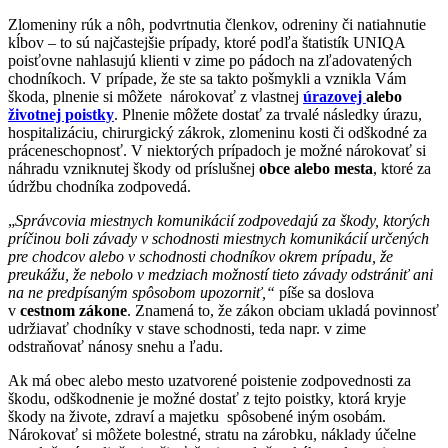
Zlomeniny rúk a nôh, podvrtnutia členkov, odreniny či natiahnutie
kĺbov – to sú najčastejšie prípady, ktoré podľa štatistík UNIQA
poisťovne nahlasujú klienti v zime po pádoch na zľadovatených
chodníkoch. V prípade, že ste sa takto pošmykli a vznikla Vám
škoda, plnenie si môžete nárokovať z vlastnej
úrazovej
alebo
životnej poistky
. Plnenie môžete dostať za trvalé následky úrazu,
hospitalizáciu, chirurgický zákrok, zlomeninu kosti či odškodné za
práceneschopnosť. V niektorých prípadoch je možné nárokovať si
náhradu vzniknutej škody od príslušnej
obce alebo mesta
, ktoré za
údržbu chodníka zodpovedá.
„
Správcovia miestnych komunikácií zodpovedajú za škody, ktorých
príčinou boli závady v schodnosti miestnych komunikácií určených
pre chodcov alebo v schodnosti chodníkov okrem prípadu, že
preukážu, že nebolo v medziach možností tieto závady odstrániť ani
na ne predpísaným spôsobom upozorniť,“
píše sa doslova
v
cestnom zákone
. Znamená to, že zákon obciam ukladá povinnosť
udržiavať chodníky v stave schodnosti, teda napr. v zime
odstraňovať nánosy snehu a ľadu.
Ak má obec alebo mesto uzatvorené poistenie zodpovednosti za
škodu, odškodnenie je možné dostať z tejto poistky, ktorá kryje
škody na živote, zdraví a majetku spôsobené iným osobám.
Nárokovať si môžete bolestné, stratu na zárobku, náklady účelne