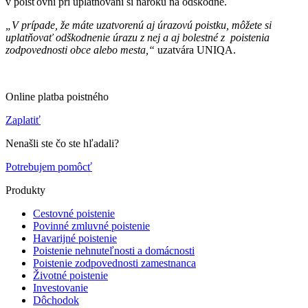
v poisťovni pri uplatňovaní si nároku na odškodné.
„V prípade, že máte uzatvorenú aj úrazovú poistku, môžete si
uplatňovať odškodnenie úrazu z nej a aj bolestné z poistenia
zodpovednosti obce alebo mesta,“
uzatvára UNIQA.
Online platba poistného
Zaplatiť
Nenašli ste čo ste hľadali?
Potrebujem pomôcť
Produkty
Cestovné poistenie
Povinné zmluvné poistenie
Havarijné poistenie
Poistenie nehnuteľnosti a domácnosti
Poistenie zodpovednosti zamestnanca
Životné poistenie
Investovanie
Dôchodok