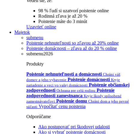
Vedeli ste, že:
98 % ľudí si uzatvorí poistenie online
Rodinná zľava je až 20 %
Poistenie máte do 3 minút
Uzavrieť online
Majetok
submenu
Poistenie nehnuteľnosti so zľavou až 20% online
Poistenie domácnosti – zľava až do 20 % online
submenu2026
Produkty
Poistenie nehnuteľnosti a domácnosti
Chráni váš
Poistenie domácnosti
domov a jeho vybavenie
Kryje
Poistenie občianskej
zariadenie a veci vo vašej domácnosti
zodpovednosti
Poistenie
Ochrana pre celú rodinu
zodpovednosti zamestnanca
Kryje škody spôsobené
Poistenie domu
zamestnávateľovi
Chráni dom a jeho pevné
Vypočítať cenu poistenia
súčasti
Odporúčame
Ako postupovať pri škodovej udalosti
Ako si vybrať poistenie domácnosti