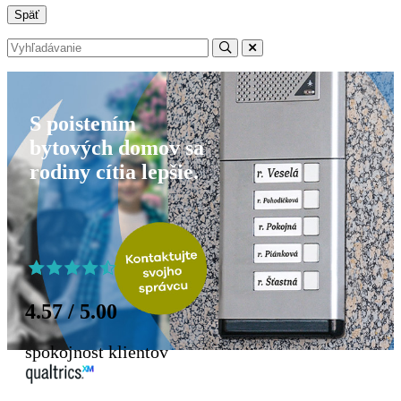
Späť
S poistením
bytových domov sa
rodiny cítia lepšie.
4.57 / 5.00
spokojnost klientov