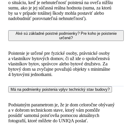
o situáciu, keď je nehnuteľnosť poistená na oveľa nižšiu
sumu, ako je jej súčasná reálna hodnota (suma, za ktorú
by sa v prípade totálnej škody mohla postaviť alebo
nadobudnúť porovnateľná nehnuteľnosť).
Aké sú základné poistné podmienky? Pre koho je poistenie
určené?
Poistenie je určené pre fyzické osoby, právnické osoby
a vlastníkov bytových domov, či už ide o spoločenstvá
vlastníkov bytov, správcov alebo bytové družstvo. Za
bytový dom sa zvyčajne považujú objekty s minimálne
4 bytovými jednotkami.
Má na podmienky poistenia vplyv technický stav budovy?
Podstatným parametrom je, že je dom celoročne obývaný
a v dobrom technickom stave, ktorý vám pomôže
posúdiť samotná poisťovňa pomocou aktuálnych
fotografií, ktoré môžete do UNIQA poslať.