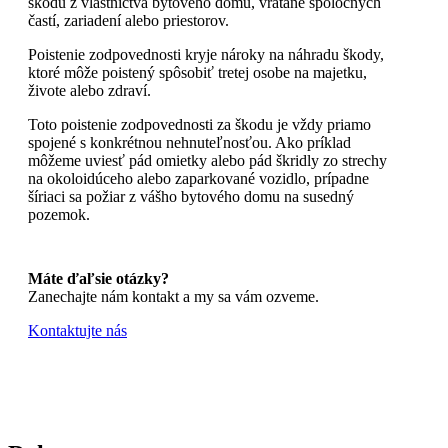
škodu z vlastníctva bytového domu, vrátane spoločných
častí, zariadení alebo priestorov.
Poistenie zodpovednosti kryje nároky na náhradu škody,
ktoré môže poistený spôsobiť tretej osobe na majetku,
živote alebo zdraví.
Toto poistenie zodpovednosti za škodu je vždy priamo
spojené s konkrétnou nehnuteľnosťou. Ako príklad
môžeme uviesť pád omietky alebo pád škridly zo strechy
na okoloidúceho alebo zaparkované vozidlo, prípadne
šíriaci sa požiar z vášho bytového domu na susedný
pozemok.
Máte ďaľsie otázky?
Zanechajte nám kontakt a my sa vám ozveme.
Kontaktujte nás