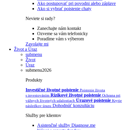
Ako postupovať pri povodni alebo záplave
Ako si vybrať poistenie chaty
Neviete si rady?
Zanechajte nám kontakt
Ozveme sa vám telefonicky
Poradíme vám s výberom
Zavolajte mi
Život a Úraz
submenu
Život
Úraz
submenu2026
Produkty
Investičné životné poistenie
Poistenie života
Rizikové životné poistenie
s investováním
Ochrana pri
Úrazové poistenie
vážnych životných udalostiach
Krytie
Dohodnúť konzultáciu
následkov úrazu
Služby pre klientov
Asistenčné služby Diagnose.me