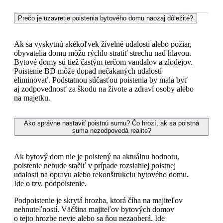
Prečo je uzavretie poistenia bytového domu naozaj dôležité?
Ak sa vyskytnú akékoľvek živelné udalosti alebo požiar,
obyvatelia domu môžu rýchlo stratiť strechu nad hlavou.
Bytové domy sú tiež častým terčom vandalov a zlodejov.
Poistenie BD môže dopad nečakaných udalostí
eliminovať. Podstatnou súčasťou poistenia by mala byť
aj zodpovednosť za škodu na živote a zdraví osoby alebo
na majetku.
Ako správne nastaviť poistnú sumu? Čo hrozí, ak sa poistná
suma nezodpovedá realite?
Ak bytový dom nie je poistený na aktuálnu hodnotu,
poistenie nebude stačiť v prípade rozsiahlej poistnej
udalosti na opravu alebo rekonštrukciu bytového domu.
Ide o tzv. podpoistenie.
Podpoistenie je skrytá hrozba, ktorá číha na majiteľov
nehnuteľností. Väčšina majiteľov bytových domov
o tejto hrozbe nevie alebo sa ňou nezaoberá. Ide