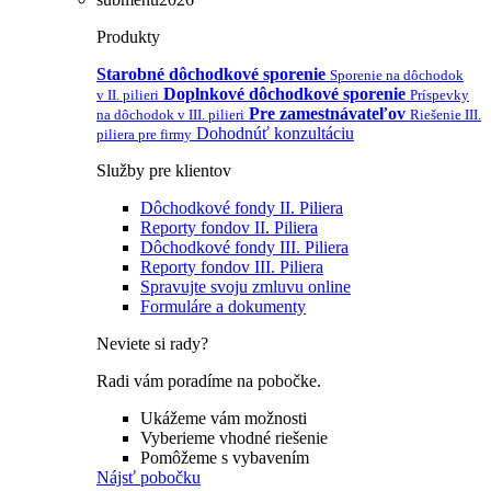
Produkty
Starobné dôchodkové sporenie
Sporenie na dôchodok
Doplnkové dôchodkové sporenie
v II. pilieri
Príspevky
Pre zamestnávateľov
na dôchodok v III. pilieri
Riešenie III.
Dohodnúť konzultáciu
piliera pre firmy
Služby pre klientov
Dôchodkové fondy II. Piliera
Reporty fondov II. Piliera
Dôchodkové fondy III. Piliera
Reporty fondov III. Piliera
Spravujte svoju zmluvu online
Formuláre a dokumenty
Neviete si rady?
Radi vám poradíme na pobočke.
Ukážeme vám možnosti
Vyberieme vhodné riešenie
Pomôžeme s vybavením
Nájsť pobočku