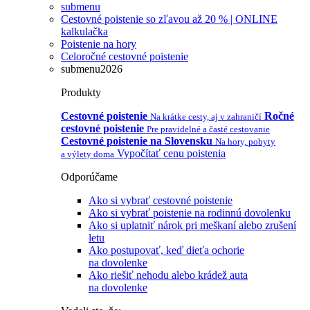
submenu
Cestovné poistenie so zľavou až 20 % | ONLINE
kalkulačka
Poistenie na hory
Celoročné cestovné poistenie
submenu2026
Produkty
Cestovné poistenie
Ročné
Na krátke cesty, aj v zahraničí
cestovné poistenie
Pre pravidelné a časté cestovanie
Cestovné poistenie na Slovensku
Na hory, pobyty
Vypočítať cenu poistenia
a výlety doma
Odporúčame
Ako si vybrať cestovné poistenie
Ako si vybrať poistenie na rodinnú dovolenku
Ako si uplatniť nárok pri meškaní alebo zrušení
letu
Ako postupovať, keď dieťa ochorie
na dovolenke
Ako riešiť nehodu alebo krádež auta
na dovolenke