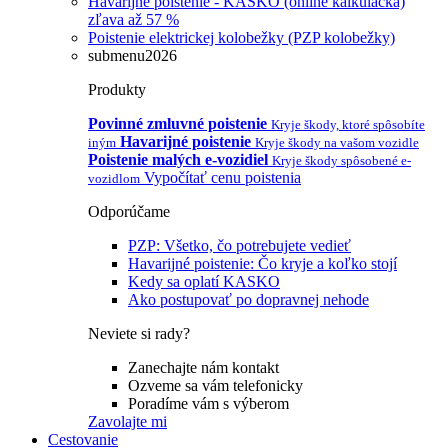
Havarijné poistenie - KASKO (online kalkulačka)
zľava až 57 %
Poistenie elektrickej kolobežky (PZP kolobežky)
submenu2026
Produkty
Povinné zmluvné poistenie
Kryje škody, ktoré spôsobíte
Havarijné poistenie
iným
Kryje škody na vašom vozidle
Poistenie malých e-vozidiel
Kryje škody spôsobené e-
Vypočítať cenu poistenia
vozidlom
Odporúčame
PZP: Všetko, čo potrebujete vedieť
Havarijné poistenie: Čo kryje a koľko stojí
Kedy sa oplatí KASKO
Ako postupovať po dopravnej nehode
Neviete si rady?
Zanechajte nám kontakt
Ozveme sa vám telefonicky
Poradíme vám s výberom
Zavolajte mi
Cestovanie