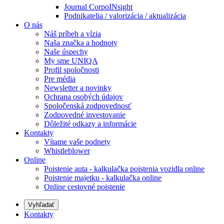
Journal CorpoINsight
Podnikatelia / valorizácia / aktualizácia
O nás
Náš príbeh a vízia
Naša značka a hodnoty
Naše úspechy
My sme UNIQA
Profil spoločnosti
Pre média
Newsletter a novinky
Ochrana osobých údajov
Spoločenská zodpovednosť
Zodpovedné investovanie
Dôležité odkazy a informácie
Kontakty
Vítame vaše podnety
Whistleblower
Online
Poistenie auta - kalkulačka poistenia vozidla online
Poistenie majetku - kalkulačka online
Online cestovné poistenie
Vyhľadať
Kontakty