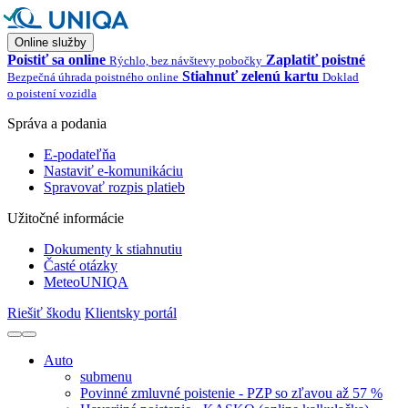
Online služby
Poistiť sa online
Zaplatiť poistné
Rýchlo, bez návštevy pobočky
Stiahnuť zelenú kartu
Bezpečná úhrada poistného online
Doklad
o poistení vozidla
Správa a podania
E-podateľňa
Nastaviť e-komunikáciu
Spravovať rozpis platieb
Užitočné informácie
Dokumenty k stiahnutiu
Časté otázky
MeteoUNIQA
Riešiť škodu
Klientsky portál
Auto
submenu
Povinné zmluvné poistenie - PZP so zľavou až 57 %