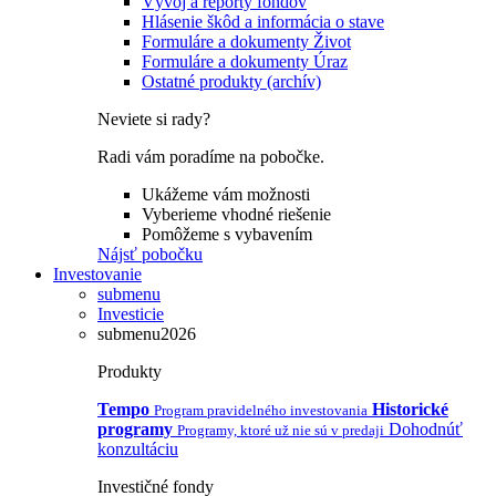
Vývoj a reporty fondov
Hlásenie škôd a informácia o stave
Formuláre a dokumenty Život
Formuláre a dokumenty Úraz
Ostatné produkty (archív)
Neviete si rady?
Radi vám poradíme na pobočke.
Ukážeme vám možnosti
Vyberieme vhodné riešenie
Pomôžeme s vybavením
Nájsť pobočku
Investovanie
submenu
Investicie
submenu2026
Produkty
Tempo
Historické
Program pravidelného investovania
programy
Dohodnúť
Programy, ktoré už nie sú v predaji
konzultáciu
Investičné fondy