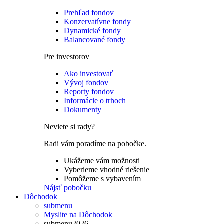
Prehľad fondov
Konzervatívne fondy
Dynamické fondy
Balancované fondy
Pre investorov
Ako investovať
Vývoj fondov
Reporty fondov
Informácie o trhoch
Dokumenty
Neviete si rady?
Radi vám poradíme na pobočke.
Ukážeme vám možnosti
Vyberieme vhodné riešenie
Pomôžeme s vybavením
Nájsť pobočku
Dôchodok
submenu
Myslite na Dôchodok
submenu2026