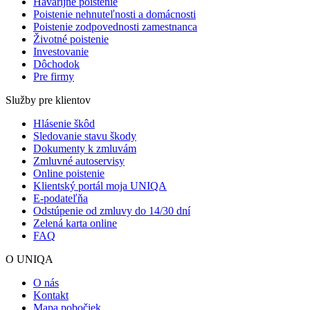
Havarijné poistenie
Poistenie nehnuteľnosti a domácnosti
Poistenie zodpovednosti zamestnanca
Životné poistenie
Investovanie
Dôchodok
Pre firmy
Služby pre klientov
Hlásenie škôd
Sledovanie stavu škody
Dokumenty k zmluvám
Zmluvné autoservisy
Online poistenie
Klientský portál moja UNIQA
E-podateľňa
Odstúpenie od zmluvy do 14/30 dní
Zelená karta online
FAQ
O UNIQA
O nás
Kontakt
Mapa pobočiek