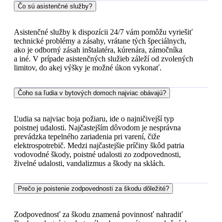
Čo sú asistenčné služby?
Asistenčné služby k dispozícii 24/7 vám pomôžu vyriešiť
technické problémy a zásahy, vrátane tých špeciálnych,
ako je odborný zásah inštalatéra, kúrenára, zámočníka
a iné. V prípade asistenčných služieb záleží od zvolených
limitov, do akej výšky je možné úkon vykonať.
Čoho sa ľudia v bytových domoch najviac obávajú?
Ľudia sa najviac boja požiaru, ide o najničivejší typ
poistnej udalosti. Najčastejším dôvodom je nesprávna
prevádzka tepelného zariadenia pri varení, čiže
elektrospotrebič. Medzi najčastejšie príčiny škôd patria
vodovodné škody, poistné udalosti zo zodpovednosti,
živelné udalosti, vandalizmus a škody na sklách.
Prečo je poistenie zodpovednosti za škodu dôležité?
Zodpovednosť za škodu znamená povinnosť nahradiť