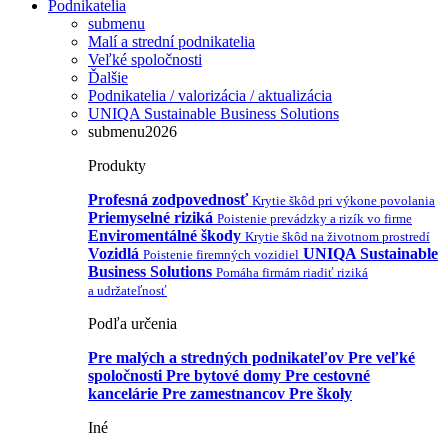
Podnikatelia
submenu
Malí a strední podnikatelia
Veľké spoločnosti
Ďalšie
Podnikatelia / valorizácia / aktualizácia
UNIQA Sustainable Business Solutions
submenu2026
Produkty
Profesná zodpovednosť
Krytie škôd pri výkone povolania
Priemyselné riziká
Poistenie prevádzky a rizík vo firme
Enviromentálné škody
Krytie škôd na životnom prostredí
Vozidlá
UNIQA Sustainable
Poistenie firemných vozidiel
Business Solutions
Pomáha firmám riadiť riziká
a udržateľnosť
Podľa určenia
Pre malých a stredných podnikateľov
Pre veľké
spoločnosti
Pre bytové domy
Pre cestovné
kancelárie
Pre zamestnancov
Pre školy
Iné