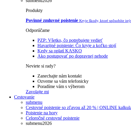
submenu2026
Produkty
Povinné zmluvné poistenie
Kryje škody, ktoré spôsobíte in
Odporúčame
PZP: Všetko, čo potrebujete vedieť
Havarijné poistenie: Čo kryje a koľko stojí
Kedy sa oplatí KASKO
Ako postupovať po dopravnej nehode
Neviete si rady?
Zanechajte nám kontakt
Ozveme sa vám telefonicky
Poradíme vám s výberom
Zavolajte mi
Cestovanie
submenu
Cestovné poistenie so zľavou až 20 % | ONLINE kalkul
Poistenie na hory
Celoročné cestovné poistenie
submenu2026