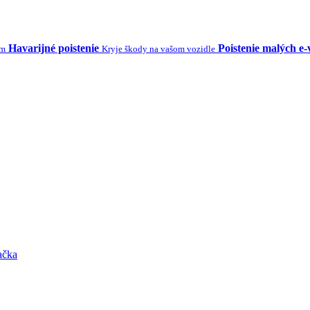
Havarijné poistenie
Poistenie malých e-
ým
Kryje škody na vašom vozidle
ačka