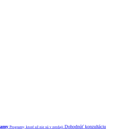
ramy
Dohodnúť konzultáciu
Programy, ktoré už nie sú v predaji