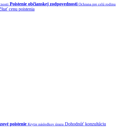
Poistenie občianskej zodpovednosti
cnosti
Ochrana pre celú rodinu
ítať cenu poistenia
zové poistenie
Dohodnúť konzultáciu
Krytie následkov úrazu