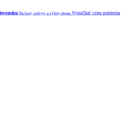
Slovensku
Vypočítať cenu poistenia
Na hory, pobyty a výlety doma