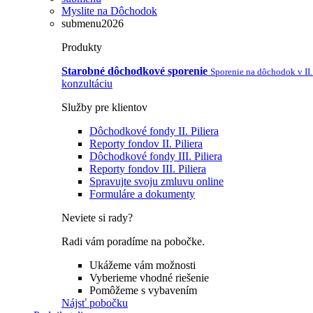
Myslite na Dôchodok
submenu2026
Produkty
Starobné dôchodkové sporenie
Sporenie na dôchodok v II. 
konzultáciu
Služby pre klientov
Dôchodkové fondy II. Piliera
Reporty fondov II. Piliera
Dôchodkové fondy III. Piliera
Reporty fondov III. Piliera
Spravujte svoju zmluvu online
Formuláre a dokumenty
Neviete si rady?
Radi vám poradíme na pobočke.
Ukážeme vám možnosti
Vyberieme vhodné riešenie
Pomôžeme s vybavením
Nájsť pobočku