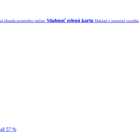
Stiahnuť zelenú kartu
á úhrada poistného online
Doklad o poistení vozidla
 až 57 %