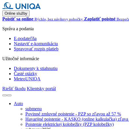
Online služby
Poistiť sa online
Zaplatiť poistné
Rýchlo, bez návštevy pobočky
Bezpečn
Správa a podania
E-podateľňa
Nastaviť e-komunikáciu
Spravovať rozpis platieb
Užitočné informácie
Dokumenty k stiahnutiu
Časté otázky
MeteoUNIQA
Riešiť škodu
Klientsky portál
Auto
submenu
Povinné zmluvné poistenie - PZP so zľavou až 57 %
Havarijné poistenie - KASKO (online kalkulačka) zľava
Poistenie elektrickej kolobežky (PZP kolobežky)