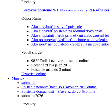
Produkty
Cestovné poistenie
Ročné ces
Na krátke cesty, aj v zahraničí
Odporúčame
Ako si vybrať cestovné poistenie
Ako si vybrať poistenie na rodinnú dovolenku
Ako si uplatniť nárok pri meškaní alebo zrušení le
Ako postupovať, keď dieťa ochorie na dovolenke
Ako riešiť nehodu alebo krádež auta na dovolenke
Vedeli ste, že:
98 % ľudí si uzatvorí poistenie online
Rodinná zľava je až 20 %
Poistenie máte do 3 minút
Uzavrieť online
Majetok
submenu
Poistenie nehnuteľnosti so zľavou až 20% online
Poistenie domácnosti – zľava až do 20 % online
submenu2026
Produkty