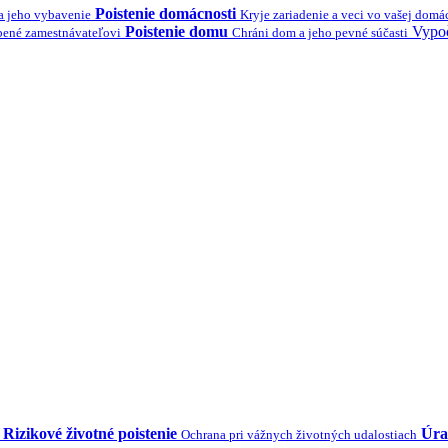
Poistenie domácnosti
a jeho vybavenie
Kryje zariadenie a veci vo vašej domá
Poistenie domu
Vypoč
bené zamestnávateľovi
Chráni dom a jeho pevné súčasti
Rizikové životné poistenie
Úra
Ochrana pri vážnych životných udalostiach