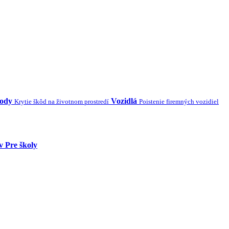
kody
Vozidlá
Krytie škôd na životnom prostredí
Poistenie firemných vozidiel
v
Pre školy