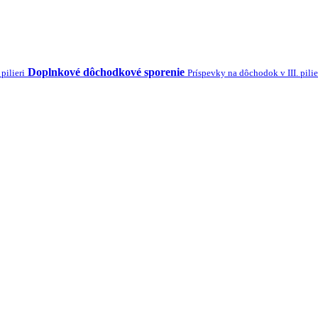
Doplnkové dôchodkové sporenie
pilieri
Príspevky na dôchodok v III. pilie