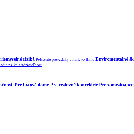
riemyselné riziká
Enviromentálné š
Poistenie prevádzky a rizík vo firme
adiť riziká a udržateľnosť
očnosti
Pre bytové domy
Pre cestovné kancelárie
Pre zamestnanco