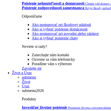
Poistenie nehnuteľnosti a domácnosti
Chráni váš domov 
Poistenie zodpovednosti zamestnanca
Kryje škody spôso
Odporúčame
Ako postupovať pri škodovej udalosti
Ako si vybrať poistenie domácnosti
Ako postupovať pri povodni alebo záplave
Ako si vybrať poistenie chaty
Neviete si rady?
Zanechajte nám kontakt
Ozveme sa vám telefonicky
Poradíme vám s výberom
Zavolajte mi
Život a Úraz
submenu
Život
Úraz
submenu2026
Produkty
Investičné životné poistenie
Poistenie života s investováním