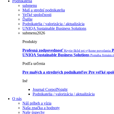
Podnikatelia
submenu
Malí a strední podnikatelia
Veľké spoločnosti
Ďalšie
Podnikatelia / valorizácia / aktualizácia
UNIQA Sustainable Business Solutions
submenu2026
Produkty
Profesná zodpovednosť
P
Krytie škôd pri výkone povolania
UNIQA Sustainable Business Solutions
Pomáha firmám ri
Podľa určenia
Pre malých a stredných podnikateľov
Pre veľké spol
Iné
Journal CorpoINsight
Podnikatelia / valorizácia / aktualizácia
O nás
Náš príbeh a vízia
Naša značka a hodnoty
Naše úspechy