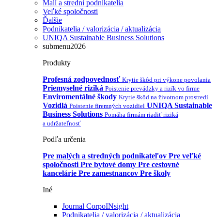
Malí a strední podnikatelia
Veľké spoločnosti
Ďalšie
Podnikatelia / valorizácia / aktualizácia
UNIQA Sustainable Business Solutions
submenu2026
Produkty
Profesná zodpovednosť
Krytie škôd pri výkone povolania
Priemyselné riziká
Poistenie prevádzky a rizík vo firme
Enviromentálné škody
Krytie škôd na životnom prostredí
Vozidlá
UNIQA Sustainable
Poistenie firemných vozidiel
Business Solutions
Pomáha firmám riadiť riziká
a udržateľnosť
Podľa určenia
Pre malých a stredných podnikateľov
Pre veľké
spoločnosti
Pre bytové domy
Pre cestovné
kancelárie
Pre zamestnancov
Pre školy
Iné
Journal CorpoINsight
Podnikatelia / valorizácia / aktualizácia