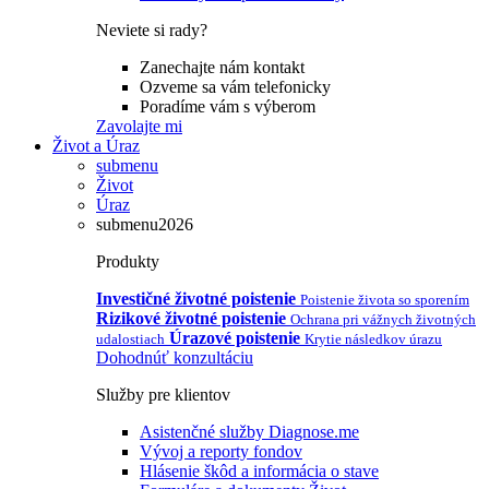
Neviete si rady?
Zanechajte nám kontakt
Ozveme sa vám telefonicky
Poradíme vám s výberom
Zavolajte mi
Život a Úraz
submenu
Život
Úraz
submenu2026
Produkty
Investičné životné poistenie
Poistenie života so sporením
Rizikové životné poistenie
Ochrana pri vážnych životných
Úrazové poistenie
udalostiach
Krytie následkov úrazu
Dohodnúť konzultáciu
Služby pre klientov
Asistenčné služby Diagnose.me
Vývoj a reporty fondov
Hlásenie škôd a informácia o stave