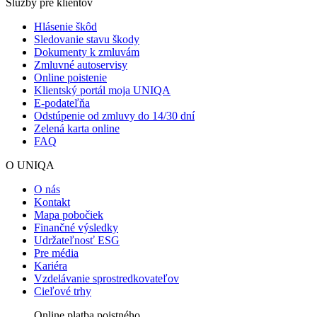
Služby pre klientov
Hlásenie škôd
Sledovanie stavu škody
Dokumenty k zmluvám
Zmluvné autoservisy
Online poistenie
Klientský portál moja UNIQA
E-podateľňa
Odstúpenie od zmluvy do 14/30 dní
Zelená karta online
FAQ
O UNIQA
O nás
Kontakt
Mapa pobočiek
Finančné výsledky
Udržateľnosť ESG
Pre média
Kariéra
Vzdelávanie sprostredkovateľov
Cieľové trhy
Online platba poistného