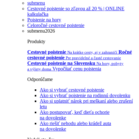
submenu
Cestovné poistenie so zľavou až 20 % | ONLINE
kalkulačka
Poistenie na hory
Celoročné cestovné poistenie
submenu2026
Produkty
Cestovné poistenie
Ročné
Na krátke cesty, aj v zahraničí
cestovné poistenie
Pre pravidelné a časté cestovanie
Cestovné poistenie na Slovensku
Na hory, pobyty
Vypočítať cenu poistenia
a výlety doma
Odporúčame
Ako si vybrať cestovné poistenie
Ako si vybrať poistenie na rodinnú dovolenku
Ako si uplatniť nárok pri meškaní alebo zrušení
letu
Ako postupovať, keď dieťa ochorie
na dovolenke
Ako riešiť nehodu alebo krádež auta
na dovolenke