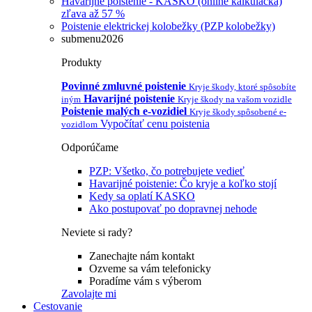
Havarijné poistenie - KASKO (online kalkulačka)
zľava až 57 %
Poistenie elektrickej kolobežky (PZP kolobežky)
submenu2026
Produkty
Povinné zmluvné poistenie
Kryje škody, ktoré spôsobíte
Havarijné poistenie
iným
Kryje škody na vašom vozidle
Poistenie malých e-vozidiel
Kryje škody spôsobené e-
Vypočítať cenu poistenia
vozidlom
Odporúčame
PZP: Všetko, čo potrebujete vedieť
Havarijné poistenie: Čo kryje a koľko stojí
Kedy sa oplatí KASKO
Ako postupovať po dopravnej nehode
Neviete si rady?
Zanechajte nám kontakt
Ozveme sa vám telefonicky
Poradíme vám s výberom
Zavolajte mi
Cestovanie