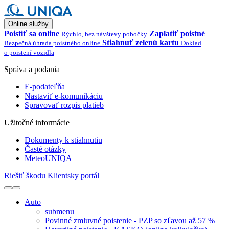
Online služby
Poistiť sa online
Zaplatiť poistné
Rýchlo, bez návštevy pobočky
Stiahnuť zelenú kartu
Bezpečná úhrada poistného online
Doklad
o poistení vozidla
Správa a podania
E-podateľňa
Nastaviť e-komunikáciu
Spravovať rozpis platieb
Užitočné informácie
Dokumenty k stiahnutiu
Časté otázky
MeteoUNIQA
Riešiť škodu
Klientsky portál
Auto
submenu
Povinné zmluvné poistenie - PZP so zľavou až 57 %