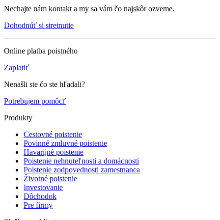
Nechajte nám kontakt a my sa vám čo najskôr ozveme.
Dohodnúť si stretnutie
Online platba poistného
Zaplatiť
Nenašli ste čo ste hľadali?
Potrebujem pomôcť
Produkty
Cestovné poistenie
Povinné zmluvné poistenie
Havarijné poistenie
Poistenie nehnuteľnosti a domácnosti
Poistenie zodpovednosti zamestnanca
Životné poistenie
Investovanie
Dôchodok
Pre firmy