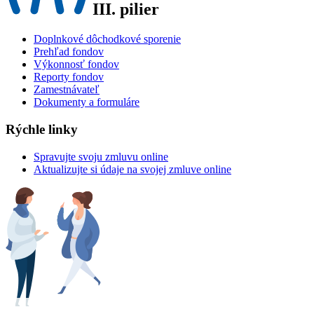
III. pilier
Doplnkové dôchodkové sporenie
Prehľad fondov
Výkonnosť fondov
Reporty fondov
Zamestnávateľ
Dokumenty a formuláre
Rýchle linky
Spravujte svoju zmluvu online
Aktualizujte si údaje na svojej zmluve online