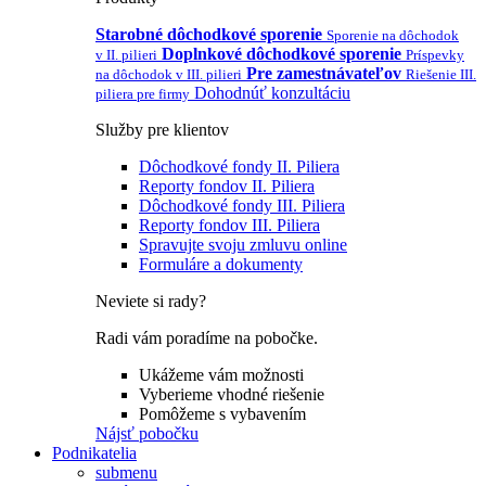
Starobné dôchodkové sporenie
Sporenie na dôchodok
Doplnkové dôchodkové sporenie
v II. pilieri
Príspevky
Pre zamestnávateľov
na dôchodok v III. pilieri
Riešenie III.
Dohodnúť konzultáciu
piliera pre firmy
Služby pre klientov
Dôchodkové fondy II. Piliera
Reporty fondov II. Piliera
Dôchodkové fondy III. Piliera
Reporty fondov III. Piliera
Spravujte svoju zmluvu online
Formuláre a dokumenty
Neviete si rady?
Radi vám poradíme na pobočke.
Ukážeme vám možnosti
Vyberieme vhodné riešenie
Pomôžeme s vybavením
Nájsť pobočku
Podnikatelia
submenu