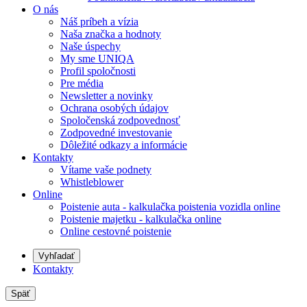
O nás
Náš príbeh a vízia
Naša značka a hodnoty
Naše úspechy
My sme UNIQA
Profil spoločnosti
Pre média
Newsletter a novinky
Ochrana osobých údajov
Spoločenská zodpovednosť
Zodpovedné investovanie
Dôležité odkazy a informácie
Kontakty
Vítame vaše podnety
Whistleblower
Online
Poistenie auta - kalkulačka poistenia vozidla online
Poistenie majetku - kalkulačka online
Online cestovné poistenie
Vyhľadať
Kontakty
Späť