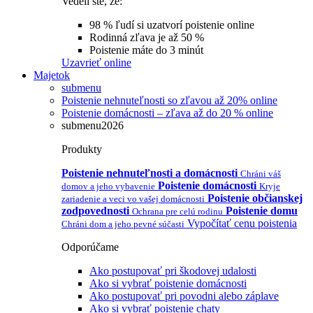
Vedeli ste, že:
98 % ľudí si uzatvorí poistenie online
Rodinná zľava je až 50 %
Poistenie máte do 3 minút
Uzavrieť online
Majetok
submenu
Poistenie nehnuteľnosti so zľavou až 20% online
Poistenie domácnosti – zľava až do 20 % online
submenu2026
Produkty
Poistenie nehnuteľnosti a domácnosti
Chráni váš
Poistenie domácnosti
domov a jeho vybavenie
Kryje
Poistenie občianskej
zariadenie a veci vo vašej domácnosti
zodpovednosti
Poistenie domu
Ochrana pre celú rodinu
Vypočítať cenu poistenia
Chráni dom a jeho pevné súčasti
Odporúčame
Ako postupovať pri škodovej udalosti
Ako si vybrať poistenie domácnosti
Ako postupovať pri povodni alebo záplave
Ako si vybrať poistenie chaty