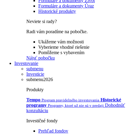
Formuláre a dokumenty Život
Formuláre a dokumenty Úraz
Historické produkty
Neviete si rady?
Radi vám poradíme na pobočke.
Ukážeme vám možnosti
Vyberieme vhodné riešenie
Pomôžeme s vybavením
Nájsť pobočku
Investovanie
submenu
Investicie
submenu2026
Produkty
Tempo
Historické
Program pravidelného investovania
programy
Dohodnúť
Programy, ktoré už nie sú v predaji
konzultáciu
Investičné fondy
Prehľad fondov