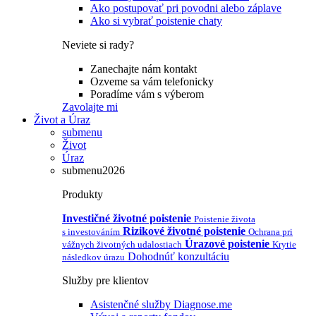
Ako postupovať pri povodni alebo záplave
Ako si vybrať poistenie chaty
Neviete si rady?
Zanechajte nám kontakt
Ozveme sa vám telefonicky
Poradíme vám s výberom
Zavolajte mi
Život a Úraz
submenu
Život
Úraz
submenu2026
Produkty
Investičné životné poistenie
Poistenie života
Rizikové životné poistenie
s investováním
Ochrana pri
Úrazové poistenie
vážnych životných udalostiach
Krytie
Dohodnúť konzultáciu
následkov úrazu
Služby pre klientov
Asistenčné služby Diagnose.me