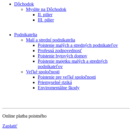
Dôchodok
Myslite na Dôchodok
II. pilier
III. pilier
Podnikatelia
Malí a strední podnikatelia
Poistenie malých a stredných podnikateľov
Profesná zodpovednosť
Poistenie bytových domov
Poistenie majetku malých a stredných
podnikateľov
Veľké spoločnosti
Poistenie pre veľké spoločnosti
Priemyselné riziká
Enviromentálne škody
Online platba poistného
Zaplatiť