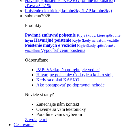
Havarijné poistenie - KASKO (online kalkulačka)
zľava až 57 %
Poistenie elektrickej kolobežky (PZP kolobežky)
submenu2026
Produkty
Povinné zmluvné poistenie
Kryje škody, ktoré spôsobíte
Havarijné poistenie
iným
Kryje škody na vašom vozidle
Poistenie malých e-vozidiel
Kryje škody spôsobené e-
Vypočítať cenu poistenia
vozidlom
Odporúčame
PZP: Všetko, čo potrebujete vedieť
Havarijné poistenie: Čo kryje a koľko stojí
Kedy sa oplatí KASKO
Ako postupovať po dopravnej nehode
Neviete si rady?
Zanechajte nám kontakt
Ozveme sa vám telefonicky
Poradíme vám s výberom
Zavolajte mi
Cestovanie