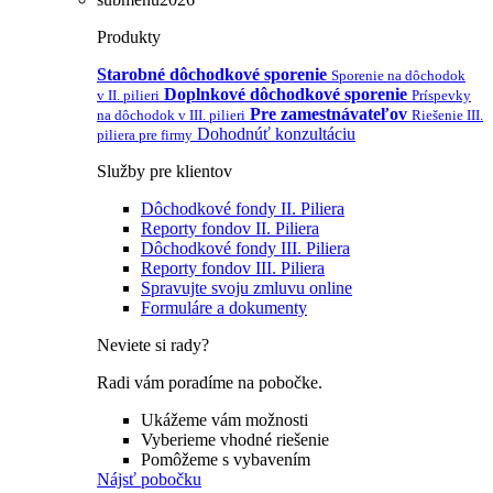
Produkty
Starobné dôchodkové sporenie
Sporenie na dôchodok
Doplnkové dôchodkové sporenie
v II. pilieri
Príspevky
Pre zamestnávateľov
na dôchodok v III. pilieri
Riešenie III.
Dohodnúť konzultáciu
piliera pre firmy
Služby pre klientov
Dôchodkové fondy II. Piliera
Reporty fondov II. Piliera
Dôchodkové fondy III. Piliera
Reporty fondov III. Piliera
Spravujte svoju zmluvu online
Formuláre a dokumenty
Neviete si rady?
Radi vám poradíme na pobočke.
Ukážeme vám možnosti
Vyberieme vhodné riešenie
Pomôžeme s vybavením
Nájsť pobočku