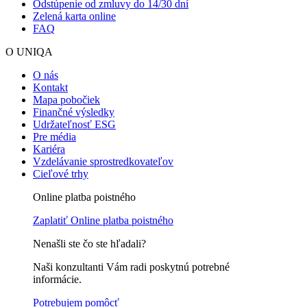
Odstúpenie od zmluvy do 14/30 dní
Zelená karta online
FAQ
O UNIQA
O nás
Kontakt
Mapa pobočiek
Finančné výsledky
Udržateľnosť ESG
Pre média
Kariéra
Vzdelávanie sprostredkovateľov
Cieľové trhy
Online platba poistného
Zaplatiť
Online platba poistného
Nenašli ste čo ste hľadali?
Naši konzultanti Vám radi poskytnú potrebné
informácie.
Potrebujem pomôcť