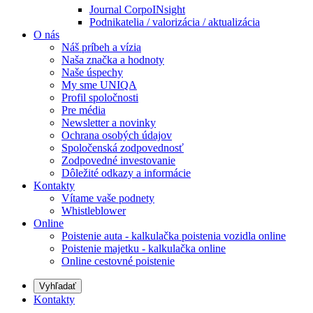
Journal CorpoINsight
Podnikatelia / valorizácia / aktualizácia
O nás
Náš príbeh a vízia
Naša značka a hodnoty
Naše úspechy
My sme UNIQA
Profil spoločnosti
Pre média
Newsletter a novinky
Ochrana osobých údajov
Spoločenská zodpovednosť
Zodpovedné investovanie
Dôležité odkazy a informácie
Kontakty
Vítame vaše podnety
Whistleblower
Online
Poistenie auta - kalkulačka poistenia vozidla online
Poistenie majetku - kalkulačka online
Online cestovné poistenie
Vyhľadať
Kontakty