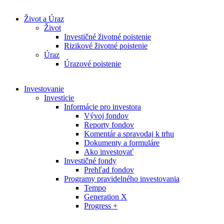
Život a Úraz
Život
Investičné životné poistenie
Rizikové životné poistenie
Úraz
Úrazové poistenie
Investovanie
Investicie
Informácie pro investora
Vývoj fondov
Reporty fondov
Komentár a spravodaj k trhu
Dokumenty a formuláre
Ako investovať
Investičné fondy
Prehľad fondov
Programy pravidelného investovania
Tempo
Generation X
Progress +