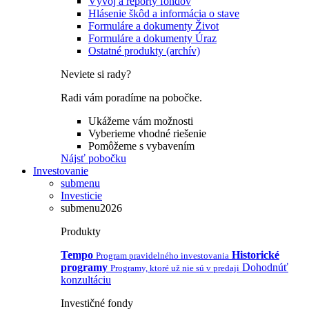
Vývoj a reporty fondov
Hlásenie škôd a informácia o stave
Formuláre a dokumenty Život
Formuláre a dokumenty Úraz
Ostatné produkty (archív)
Neviete si rady?
Radi vám poradíme na pobočke.
Ukážeme vám možnosti
Vyberieme vhodné riešenie
Pomôžeme s vybavením
Nájsť pobočku
Investovanie
submenu
Investicie
submenu2026
Produkty
Tempo
Historické
Program pravidelného investovania
programy
Dohodnúť
Programy, ktoré už nie sú v predaji
konzultáciu
Investičné fondy