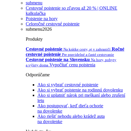
submenu
Cestovné poistenie so zľavou až 20 % | ONLINE
kalkulačka
Poistenie na hory
Celoročné cestovné poistenie
submenu2026
Produkty
Cestovné poistenie
Ročné
Na krátke cesty, aj v zahraničí
cestovné poistenie
Pre pravidelné a časté cestovanie
Cestovné poistenie na Slovensku
Na hory, pobyty
Vypočítať cenu poistenia
a výlety doma
Odporúčame
Ako si vybrať cestovné poistenie
Ako si vybrať poistenie na rodinnú dovolenku
Ako si uplatniť nárok pri meškaní alebo zrušení
letu
Ako postupovať, keď dieťa ochorie
na dovolenke
Ako riešiť nehodu alebo krádež auta
na dovolenke