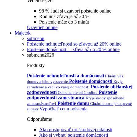
Vedeli ste, že:
98 % ľudí si uzatvorí poistenie online
Rodinná zľava je až 20 %
Poistenie máte do 3 minút
Uzavrieť online
Majetok
submenu
Poistenie nehnuteľnosti so zľavou až 20% online
Poistenie domácnosti – zľava až do 20 % online
submenu2026
Produkty
Poistenie nehnuteľnosti a domácnosti
Chráni váš
Poistenie domácnosti
domov a jeho vybavenie
Kryje
Poistenie občianskej
zariadenie a veci vo vašej domácnosti
zodpovednosti
Poistenie
Ochrana pre celú rodinu
zodpovednosti zamestnanca
Kryje škody spôsobené
Poistenie domu
zamestnávateľovi
Chráni dom a jeho pevné
Vypočítať cenu poistenia
súčasti
Odporúčame
Ako postupovať pri škodovej udalosti
Ako si vybrať poistenie domácnosti