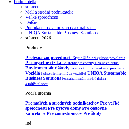
Podnikatelia
submenu
Malí a strední podnikatelia
Veľké spoločnosti
Ďalšie
Podnikatelia / valorizácia / aktualizácia
UNIQA Sustainable Business Solutions
submenu2026
Produkty
Profesná zodpovednosť
Krytie škôd pri výkone povolania
Priemyselné riziká
Poistenie prevádzky a rizík vo firme
Enviromentálné škody
Krytie škôd na životnom prostredí
Vozidlá
UNIQA Sustainable
Poistenie firemných vozidiel
Business Solutions
Pomáha firmám riadiť riziká
a udržateľnosť
Podľa určenia
Pre malých a stredných podnikateľov
Pre veľké
spoločnosti
Pre bytové domy
Pre cestovné
kancelárie
Pre zamestnancov
Pre školy
Iné