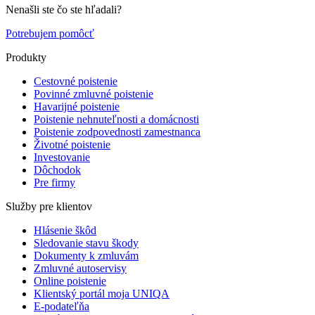
Nenašli ste čo ste hľadali?
Potrebujem pomôcť
Produkty
Cestovné poistenie
Povinné zmluvné poistenie
Havarijné poistenie
Poistenie nehnuteľnosti a domácnosti
Poistenie zodpovednosti zamestnanca
Životné poistenie
Investovanie
Dôchodok
Pre firmy
Služby pre klientov
Hlásenie škôd
Sledovanie stavu škody
Dokumenty k zmluvám
Zmluvné autoservisy
Online poistenie
Klientský portál moja UNIQA
E-podateľňa