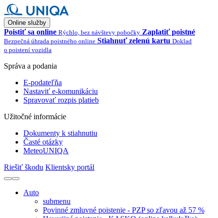
Online služby
Poistiť sa online
Zaplatiť poistné
Rýchlo, bez návštevy pobočky
Stiahnuť zelenú kartu
Bezpečná úhrada poistného online
Doklad
o poistení vozidla
Správa a podania
E-podateľňa
Nastaviť e-komunikáciu
Spravovať rozpis platieb
Užitočné informácie
Dokumenty k stiahnutiu
Časté otázky
MeteoUNIQA
Riešiť škodu
Klientsky portál
Auto
submenu
Povinné zmluvné poistenie - PZP so zľavou až 57 %