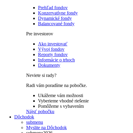
Prehľad fondov
Konzervatívne fondy
Dynamické fondy
Balancované fondy
Pre investorov
Ako investovať
Vývoj fondov
Reporty fondov
Informácie o trhoch
Dokumenty
Neviete si rady?
Radi vám poradíme na pobočke.
Ukážeme vám možnosti
Vyberieme vhodné riešenie
Pomôžeme s vybavením
Nájsť pobočku
Dôchodok
submenu
Myslite na Dôchodok
submenu2026