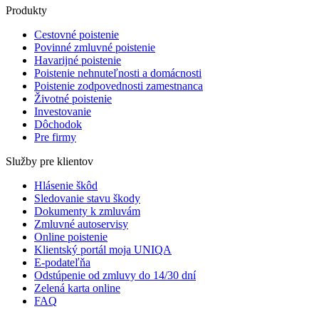
Produkty
Cestovné poistenie
Povinné zmluvné poistenie
Havarijné poistenie
Poistenie nehnuteľnosti a domácnosti
Poistenie zodpovednosti zamestnanca
Životné poistenie
Investovanie
Dôchodok
Pre firmy
Služby pre klientov
Hlásenie škôd
Sledovanie stavu škody
Dokumenty k zmluvám
Zmluvné autoservisy
Online poistenie
Klientský portál moja UNIQA
E-podateľňa
Odstúpenie od zmluvy do 14/30 dní
Zelená karta online
FAQ