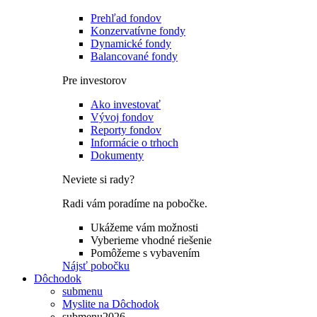
Prehľad fondov
Konzervatívne fondy
Dynamické fondy
Balancované fondy
Pre investorov
Ako investovať
Vývoj fondov
Reporty fondov
Informácie o trhoch
Dokumenty
Neviete si rady?
Radi vám poradíme na pobočke.
Ukážeme vám možnosti
Vyberieme vhodné riešenie
Pomôžeme s vybavením
Nájsť pobočku
Dôchodok
submenu
Myslite na Dôchodok
submenu2026