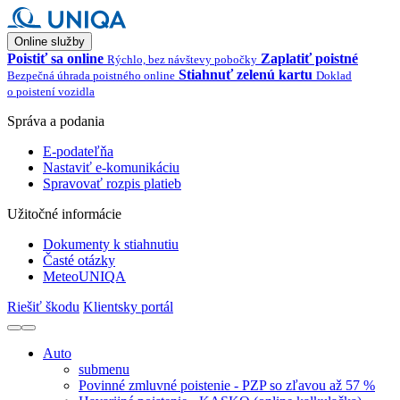
Online služby
Poistiť sa online
Zaplatiť poistné
Rýchlo, bez návštevy pobočky
Stiahnuť zelenú kartu
Bezpečná úhrada poistného online
Doklad
o poistení vozidla
Správa a podania
E-podateľňa
Nastaviť e-komunikáciu
Spravovať rozpis platieb
Užitočné informácie
Dokumenty k stiahnutiu
Časté otázky
MeteoUNIQA
Riešiť škodu
Klientsky portál
Auto
submenu
Povinné zmluvné poistenie - PZP so zľavou až 57 %