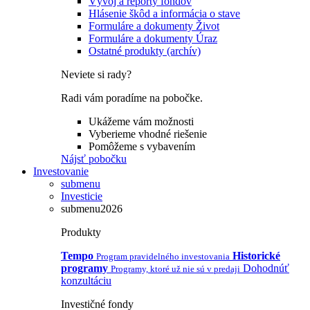
Vývoj a reporty fondov
Hlásenie škôd a informácia o stave
Formuláre a dokumenty Život
Formuláre a dokumenty Úraz
Ostatné produkty (archív)
Neviete si rady?
Radi vám poradíme na pobočke.
Ukážeme vám možnosti
Vyberieme vhodné riešenie
Pomôžeme s vybavením
Nájsť pobočku
Investovanie
submenu
Investicie
submenu2026
Produkty
Tempo
Historické
Program pravidelného investovania
programy
Dohodnúť
Programy, ktoré už nie sú v predaji
konzultáciu
Investičné fondy