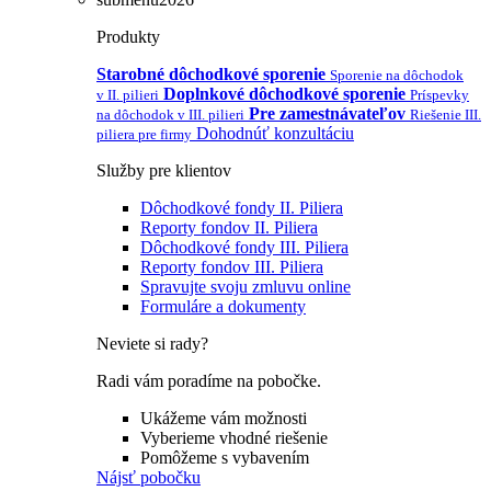
Produkty
Starobné dôchodkové sporenie
Sporenie na dôchodok
Doplnkové dôchodkové sporenie
v II. pilieri
Príspevky
Pre zamestnávateľov
na dôchodok v III. pilieri
Riešenie III.
Dohodnúť konzultáciu
piliera pre firmy
Služby pre klientov
Dôchodkové fondy II. Piliera
Reporty fondov II. Piliera
Dôchodkové fondy III. Piliera
Reporty fondov III. Piliera
Spravujte svoju zmluvu online
Formuláre a dokumenty
Neviete si rady?
Radi vám poradíme na pobočke.
Ukážeme vám možnosti
Vyberieme vhodné riešenie
Pomôžeme s vybavením
Nájsť pobočku