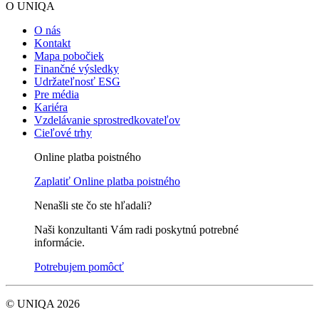
O UNIQA
O nás
Kontakt
Mapa pobočiek
Finančné výsledky
Udržateľnosť ESG
Pre média
Kariéra
Vzdelávanie sprostredkovateľov
Cieľové trhy
Online platba poistného
Zaplatiť
Online platba poistného
Nenašli ste čo ste hľadali?
Naši konzultanti Vám radi poskytnú potrebné
informácie.
Potrebujem pomôcť
© UNIQA 2026