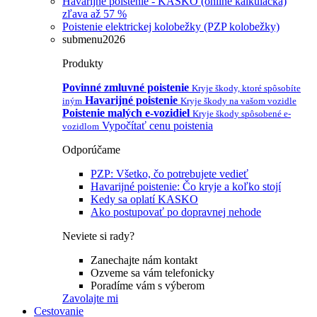
Havarijné poistenie - KASKO (online kalkulačka)
zľava až 57 %
Poistenie elektrickej kolobežky (PZP kolobežky)
submenu2026
Produkty
Povinné zmluvné poistenie
Kryje škody, ktoré spôsobíte
Havarijné poistenie
iným
Kryje škody na vašom vozidle
Poistenie malých e-vozidiel
Kryje škody spôsobené e-
Vypočítať cenu poistenia
vozidlom
Odporúčame
PZP: Všetko, čo potrebujete vedieť
Havarijné poistenie: Čo kryje a koľko stojí
Kedy sa oplatí KASKO
Ako postupovať po dopravnej nehode
Neviete si rady?
Zanechajte nám kontakt
Ozveme sa vám telefonicky
Poradíme vám s výberom
Zavolajte mi
Cestovanie