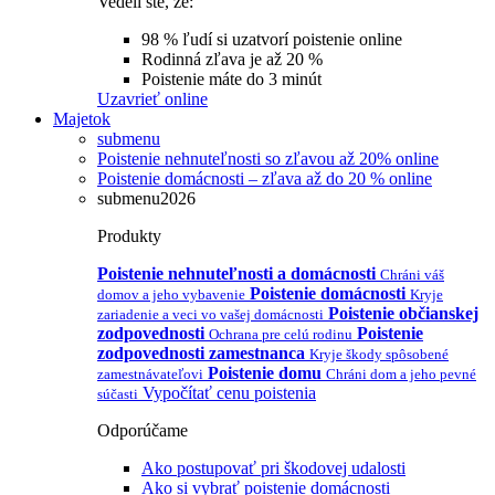
Vedeli ste, že:
98 % ľudí si uzatvorí poistenie online
Rodinná zľava je až 20 %
Poistenie máte do 3 minút
Uzavrieť online
Majetok
submenu
Poistenie nehnuteľnosti so zľavou až 20% online
Poistenie domácnosti – zľava až do 20 % online
submenu2026
Produkty
Poistenie nehnuteľnosti a domácnosti
Chráni váš
Poistenie domácnosti
domov a jeho vybavenie
Kryje
Poistenie občianskej
zariadenie a veci vo vašej domácnosti
zodpovednosti
Poistenie
Ochrana pre celú rodinu
zodpovednosti zamestnanca
Kryje škody spôsobené
Poistenie domu
zamestnávateľovi
Chráni dom a jeho pevné
Vypočítať cenu poistenia
súčasti
Odporúčame
Ako postupovať pri škodovej udalosti
Ako si vybrať poistenie domácnosti