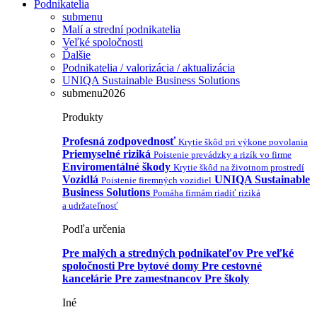
Podnikatelia
submenu
Malí a strední podnikatelia
Veľké spoločnosti
Ďalšie
Podnikatelia / valorizácia / aktualizácia
UNIQA Sustainable Business Solutions
submenu2026
Produkty
Profesná zodpovednosť
Krytie škôd pri výkone povolania
Priemyselné riziká
Poistenie prevádzky a rizík vo firme
Enviromentálné škody
Krytie škôd na životnom prostredí
Vozidlá
UNIQA Sustainable
Poistenie firemných vozidiel
Business Solutions
Pomáha firmám riadiť riziká
a udržateľnosť
Podľa určenia
Pre malých a stredných podnikateľov
Pre veľké
spoločnosti
Pre bytové domy
Pre cestovné
kancelárie
Pre zamestnancov
Pre školy
Iné