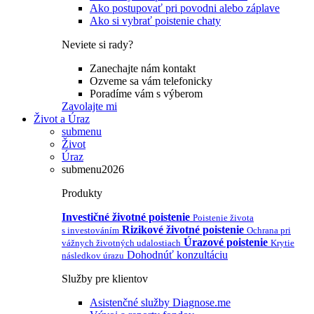
Ako postupovať pri povodni alebo záplave
Ako si vybrať poistenie chaty
Neviete si rady?
Zanechajte nám kontakt
Ozveme sa vám telefonicky
Poradíme vám s výberom
Zavolajte mi
Život a Úraz
submenu
Život
Úraz
submenu2026
Produkty
Investičné životné poistenie
Poistenie života
Rizikové životné poistenie
s investováním
Ochrana pri
Úrazové poistenie
vážnych životných udalostiach
Krytie
Dohodnúť konzultáciu
následkov úrazu
Služby pre klientov
Asistenčné služby Diagnose.me