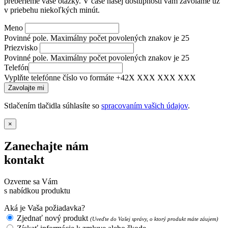
preberieme vaše otázky. V čase našej dostupnosti vám zavoláme už
v priebehu niekoľkých minút.
Meno
Povinné pole. Maximálny počet povolených znakov je 25
Priezvisko
Povinné pole. Maximálny počet povolených znakov je 25
Telefón
Vyplňte telefónne číslo vo formáte +42X XXX XXX XXX
Stlačením tlačidla súhlasíte so
spracovaním vašich údajov
.
×
Zanechajte nám
kontakt
Ozveme sa Vám
s nabídkou produktu
Aká je Vaša požiadavka?
Zjednať nový produkt
(Uveďte do Vašej správy, o ktorý produkt máte záujem)