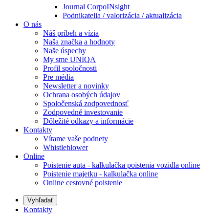
Journal CorpoINsight
Podnikatelia / valorizácia / aktualizácia
O nás
Náš príbeh a vízia
Naša značka a hodnoty
Naše úspechy
My sme UNIQA
Profil spoločnosti
Pre média
Newsletter a novinky
Ochrana osobých údajov
Spoločenská zodpovednosť
Zodpovedné investovanie
Dôležité odkazy a informácie
Kontakty
Vítame vaše podnety
Whistleblower
Online
Poistenie auta - kalkulačka poistenia vozidla online
Poistenie majetku - kalkulačka online
Online cestovné poistenie
Vyhľadať
Kontakty