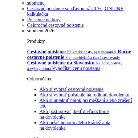
submenu
Cestovné poistenie so zľavou až 20 % | ONLINE
kalkulačka
Poistenie na hory
Celoročné cestovné poistenie
submenu2026
Produkty
Cestovné poistenie
Ročné
Na krátke cesty, aj v zahraničí
cestovné poistenie
Pre pravidelné a časté cestovanie
Cestovné poistenie na Slovensku
Na hory, pobyty
Vypočítať cenu poistenia
a výlety doma
Odporúčame
Ako si vybrať cestovné poistenie
Ako si vybrať poistenie na rodinnú dovolenku
Ako si uplatniť nárok pri meškaní alebo zrušení
letu
Ako postupovať, keď dieťa ochorie
na dovolenke
Ako riešiť nehodu alebo krádež auta
na dovolenke