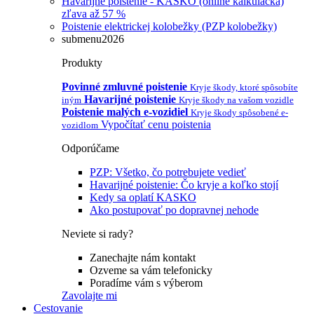
Havarijné poistenie - KASKO (online kalkulačka)
zľava až 57 %
Poistenie elektrickej kolobežky (PZP kolobežky)
submenu2026
Produkty
Povinné zmluvné poistenie
Kryje škody, ktoré spôsobíte
Havarijné poistenie
iným
Kryje škody na vašom vozidle
Poistenie malých e-vozidiel
Kryje škody spôsobené e-
Vypočítať cenu poistenia
vozidlom
Odporúčame
PZP: Všetko, čo potrebujete vedieť
Havarijné poistenie: Čo kryje a koľko stojí
Kedy sa oplatí KASKO
Ako postupovať po dopravnej nehode
Neviete si rady?
Zanechajte nám kontakt
Ozveme sa vám telefonicky
Poradíme vám s výberom
Zavolajte mi
Cestovanie