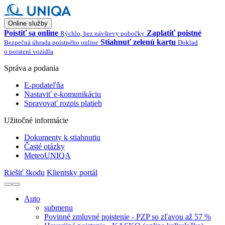
Online služby
Poistiť sa online
Zaplatiť poistné
Rýchlo, bez návštevy pobočky
Stiahnuť zelenú kartu
Bezpečná úhrada poistného online
Doklad
o poistení vozidla
Správa a podania
E-podateľňa
Nastaviť e-komunikáciu
Spravovať rozpis platieb
Užitočné informácie
Dokumenty k stiahnutiu
Časté otázky
MeteoUNIQA
Riešiť škodu
Klientsky portál
Auto
submenu
Povinné zmluvné poistenie - PZP so zľavou až 57 %