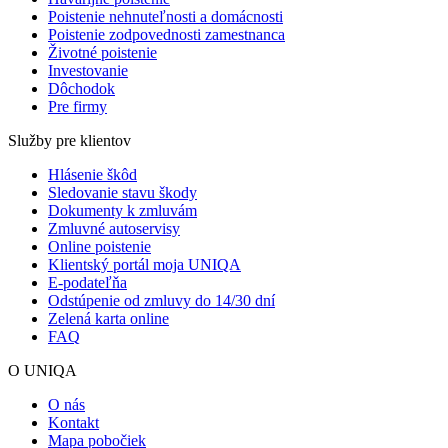
Poistenie nehnuteľnosti a domácnosti
Poistenie zodpovednosti zamestnanca
Životné poistenie
Investovanie
Dôchodok
Pre firmy
Služby pre klientov
Hlásenie škôd
Sledovanie stavu škody
Dokumenty k zmluvám
Zmluvné autoservisy
Online poistenie
Klientský portál moja UNIQA
E-podateľňa
Odstúpenie od zmluvy do 14/30 dní
Zelená karta online
FAQ
O UNIQA
O nás
Kontakt
Mapa pobočiek