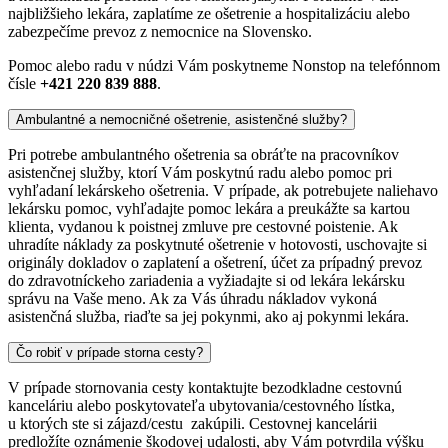
najbližšieho lekára, zaplatíme ze ošetrenie a hospitalizáciu alebo
zabezpečíme prevoz z nemocnice na Slovensko.
Pomoc alebo radu v núdzi Vám poskytneme Nonstop na telefónnom
čísle
+421 220 839 888
.
Ambulantné a nemocničné ošetrenie, asistenčné služby?
Pri potrebe ambulantného ošetrenia sa obráťte na pracovníkov
asistenčnej služby, ktorí Vám poskytnú radu alebo pomoc pri
vyhľadaní lekárskeho ošetrenia. V prípade, ak potrebujete naliehavo
lekársku pomoc, vyhľadajte pomoc lekára a preukážte sa kartou
klienta, vydanou k poistnej zmluve pre cestovné poistenie. Ak
uhradíte náklady za poskytnuté ošetrenie v hotovosti, uschovajte si
originály dokladov o zaplatení a ošetrení, účet za prípadný prevoz
do zdravotníckeho zariadenia a vyžiadajte si od lekára lekársku
správu na Vaše meno. Ak za Vás úhradu nákladov vykoná
asistenčná služba, riaďte sa jej pokynmi, ako aj pokynmi lekára.
Čo robiť v prípade storna cesty?
V prípade stornovania cesty kontaktujte bezodkladne cestovnú
kanceláriu alebo poskytovateľa ubytovania/cestovného lístka,
u ktorých ste si zájazd/cestu zakúpili. Cestovnej kancelárii
predložíte oznámenie škodovej udalosti, aby Vám potvrdila výšku