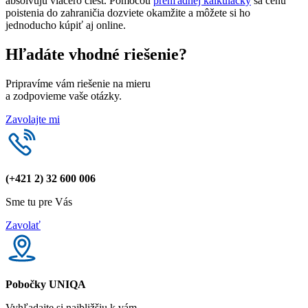
absolvujú viacero ciest. Pomocou
prehľadnej kalkulačky
sa cenu
poistenia do zahraničia dozviete okamžite a môžete si ho
jednoducho kúpiť aj online.
Hľadáte vhodné riešenie?
Pripravíme vám riešenie na mieru
a zodpovieme vaše otázky.
Zavolajte mi
(+421 2) 32 600 006
Sme tu pre Vás
Zavolať
Pobočky UNIQA
Vyhľadajte si najbližšiu k vám