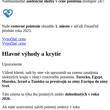
Nadštandardné
asistenčné služby v cene poistenia
dostupné 24/7
Naše
cestovné poistenie
obsadilo
1. miesto
v súťaži Finančný
produkt roka 2023.
Vypočítať cenu
Vypočítať cenu
Hlavné výhody a krytie
Upozornenie
Vážení klienti, radi by sme vás upozornili na zmenu zaradenia
niektorých krajín v rámci cestovného poistenia.
Turecko, Egypt,
Maroko, Izrael a Tunisko sa presúvajú zo zóny Európa do zóny
Svet
.
Táto zmena sa týka iba poistných zmlúv
dohodnutých v roku
2026
.
Ak máte uzatvorený návrh poistnej zmluvy v roku