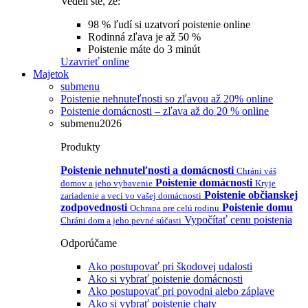
Vedeli ste, že:
98 % ľudí si uzatvorí poistenie online
Rodinná zľava je až 50 %
Poistenie máte do 3 minút
Uzavrieť online
Majetok
submenu
Poistenie nehnuteľnosti so zľavou až 20% online
Poistenie domácnosti – zľava až do 20 % online
submenu2026
Produkty
Poistenie nehnuteľnosti a domácnosti
Chráni váš
Poistenie domácnosti
domov a jeho vybavenie
Kryje
Poistenie občianskej
zariadenie a veci vo vašej domácnosti
zodpovednosti
Poistenie domu
Ochrana pre celú rodinu
Vypočítať cenu poistenia
Chráni dom a jeho pevné súčasti
Odporúčame
Ako postupovať pri škodovej udalosti
Ako si vybrať poistenie domácnosti
Ako postupovať pri povodni alebo záplave
Ako si vybrať poistenie chaty