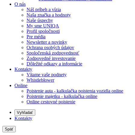
O nás
Náš príbeh a vízia
Naša značka a hodnoty
Naše úspechy
My sme UNIQA
Profil spoločnosti
Pre média
Newsletter a novinky
Ochrana osobých údajov
Spoločenská zodpovednosť
Zodpovedné investovanie
Dôležité odkazy a informácie
Kontakty
Vítame vaše podnety
Whistleblower
Online
Poistenie auta - kalkulačka poistenia vozidla online
Poistenie majetku - kalkulačka online
Online cestovné poistenie
Vyhľadať
Kontakty
Späť