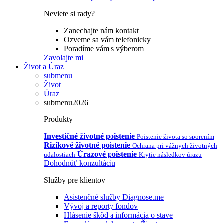
Neviete si rady?
Zanechajte nám kontakt
Ozveme sa vám telefonicky
Poradíme vám s výberom
Zavolajte mi
Život a Úraz
submenu
Život
Úraz
submenu2026
Produkty
Investičné životné poistenie
Poistenie života so sporením
Rizikové životné poistenie
Ochrana pri vážnych životných
Úrazové poistenie
udalostiach
Krytie následkov úrazu
Dohodnúť konzultáciu
Služby pre klientov
Asistenčné služby Diagnose.me
Vývoj a reporty fondov
Hlásenie škôd a informácia o stave