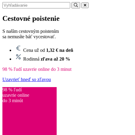
Cestovné poistenie
S naším cestovným poistením
sa nemusíte báť vycestovať.
Cena už od
1,32 € na deň
Rodinná
zľava až 20 %
98 % ľudí uzavrie online do 3 minut
Uzavrieť hneď so zľavou
98 % ľudí
uzavrie online
do 3 minút