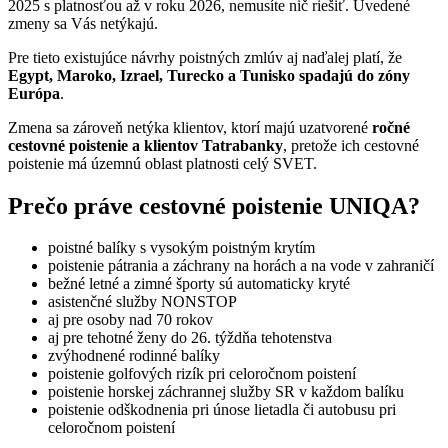
2025 s platnosťou až v roku 2026, nemusíte nič riešiť. Uvedené
zmeny sa Vás netýkajú.
Pre tieto existujúce návrhy poistných zmlúv aj naďalej platí, že
Egypt, Maroko, Izrael, Turecko a Tunisko spadajú do zóny
Európa
.
Zmena sa zároveň netýka klientov, ktorí majú uzatvorené
ročné
cestovné poistenie a klientov Tatrabanky
, pretože ich cestovné
poistenie má územnú oblast platnosti celý SVET.
Prečo práve cestovné poistenie UNIQA?
poistné balíky s vysokým poistným krytím
poistenie pátrania a záchrany na horách a na vode v zahraničí
bežné letné a zimné športy sú automaticky kryté
asistenčné služby NONSTOP
aj pre osoby nad 70 rokov
aj pre tehotné ženy do 26. týždňa tehotenstva
zvýhodnené rodinné balíky
poistenie golfových rizík pri celoročnom poistení
poistenie horskej záchrannej služby SR v každom balíku
poistenie odškodnenia pri únose lietadla či autobusu pri
celoročnom poistení