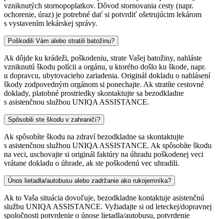
vzniknutých stornopoplatkov. Dôvod stornovania cesty (napr.
ochorenie, úraz) je potrebné dať si potvrdiť ošetrujúcim lekárom
s vystavením lekárskej správy.
Poškodili Vám alebo stratili batožinu?
Ak dôjde ku krádeži, poškodeniu, strate Vašej batožiny, nahláste
vzniknutú škodu polícii a orgánu, u ktorého došlo ku škode, napr.
u dopravcu, ubytovacieho zariadenia. Originál dokladu o nahlásení
škody zodpovedným orgánom si ponechajte. Ak stratíte cestovné
doklady, platobné prostriedky skontaktujte sa bezodkladne
s asistenčnou službou UNIQA ASSISTANCE.
Spôsobili ste škodu v zahraničí?
Ak spôsobíte škodu na zdraví bezodkladne sa skontaktujte
s asistenčnou službou UNIQA ASSISTANCE. Ak spôsobíte škodu
na veci, uschovajte si originál faktúry na úhradu poškodenej veci
vrátane dokladu o úhrade, ak ste poškodenú vec uhradili.
Únos lietadla/autobusu alebo zadržanie ako rukojemníka?
Ak to Vaša situácia dovoľuje, bezodkladne kontaktuje asistenčnú
službu UNIQA ASSISTANCE. Vyžiadajte si od leteckej/dopravnej
spoločnosti potvrdenie o únose lietadla/autobusu, potvrdenie