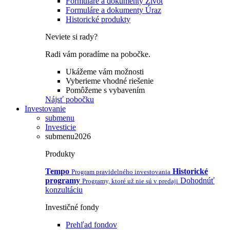
Formuláre a dokumenty Život
Formuláre a dokumenty Úraz
Historické produkty
Neviete si rady?
Radi vám poradíme na pobočke.
Ukážeme vám možnosti
Vyberieme vhodné riešenie
Pomôžeme s vybavením
Nájsť pobočku
Investovanie
submenu
Investicie
submenu2026
Produkty
Tempo
Historické
Program pravidelného investovania
programy
Dohodnúť
Programy, ktoré už nie sú v predaji
konzultáciu
Investičné fondy
Prehľad fondov