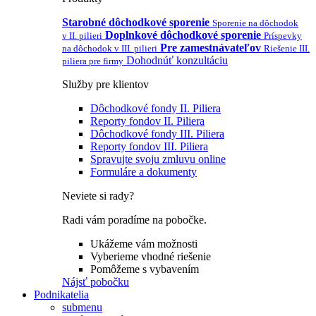
Starobné dôchodkové sporenie
Sporenie na dôchodok
Doplnkové dôchodkové sporenie
v II. pilieri
Príspevky
Pre zamestnávateľov
na dôchodok v III. pilieri
Riešenie III.
Dohodnúť konzultáciu
piliera pre firmy
Služby pre klientov
Dôchodkové fondy II. Piliera
Reporty fondov II. Piliera
Dôchodkové fondy III. Piliera
Reporty fondov III. Piliera
Spravujte svoju zmluvu online
Formuláre a dokumenty
Neviete si rady?
Radi vám poradíme na pobočke.
Ukážeme vám možnosti
Vyberieme vhodné riešenie
Pomôžeme s vybavením
Nájsť pobočku
Podnikatelia
submenu