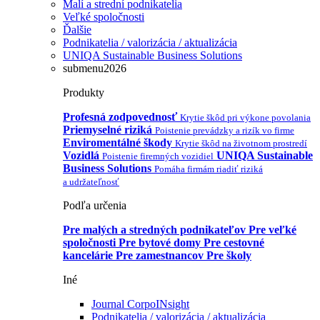
Malí a strední podnikatelia
Veľké spoločnosti
Ďalšie
Podnikatelia / valorizácia / aktualizácia
UNIQA Sustainable Business Solutions
submenu2026
Produkty
Profesná zodpovednosť
Krytie škôd pri výkone povolania
Priemyselné riziká
Poistenie prevádzky a rizík vo firme
Enviromentálné škody
Krytie škôd na životnom prostredí
Vozidlá
UNIQA Sustainable
Poistenie firemných vozidiel
Business Solutions
Pomáha firmám riadiť riziká
a udržateľnosť
Podľa určenia
Pre malých a stredných podnikateľov
Pre veľké
spoločnosti
Pre bytové domy
Pre cestovné
kancelárie
Pre zamestnancov
Pre školy
Iné
Journal CorpoINsight
Podnikatelia / valorizácia / aktualizácia