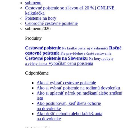
submenu
Cestovné poistenie so zľavou až 20 % | ONLINE
kalkulačka
Poistenie na hory
Celoročné cestovné poistenie
submenu2026
Produkty
Cestovné poistenie
Ročné
Na krátke cesty, aj v zahraničí
cestovné poistenie
Pre pravidelné a časté cestovanie
Cestovné poistenie na Slovensku
Na hory, pobyty
Vypočítať cenu poistenia
a výlety doma
Odporúčame
Ako si vybrať cestovné poistenie
Ako si vybrať poistenie na rodinnú dovolenku
Ako si uplatniť nárok pri meškaní alebo zrušení
letu
Ako postupovať, keď dieťa ochorie
na dovolenke
Ako riešiť nehodu alebo krádež auta
na dovolenke