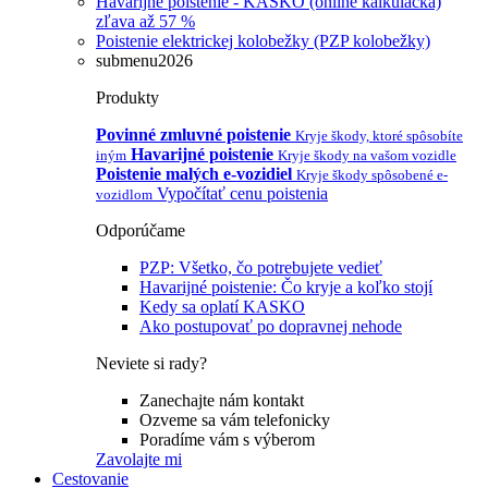
Havarijné poistenie - KASKO (online kalkulačka)
zľava až 57 %
Poistenie elektrickej kolobežky (PZP kolobežky)
submenu2026
Produkty
Povinné zmluvné poistenie
Kryje škody, ktoré spôsobíte
Havarijné poistenie
iným
Kryje škody na vašom vozidle
Poistenie malých e-vozidiel
Kryje škody spôsobené e-
Vypočítať cenu poistenia
vozidlom
Odporúčame
PZP: Všetko, čo potrebujete vedieť
Havarijné poistenie: Čo kryje a koľko stojí
Kedy sa oplatí KASKO
Ako postupovať po dopravnej nehode
Neviete si rady?
Zanechajte nám kontakt
Ozveme sa vám telefonicky
Poradíme vám s výberom
Zavolajte mi
Cestovanie