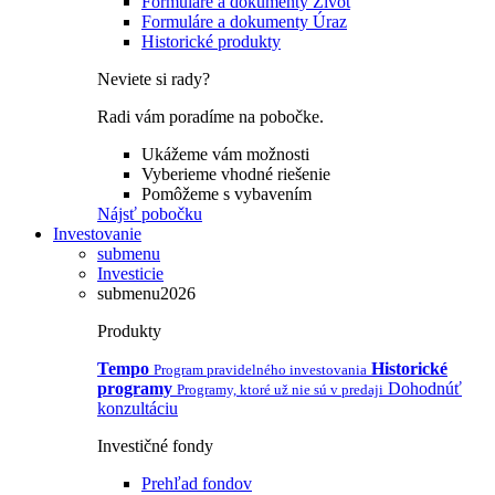
Formuláre a dokumenty Život
Formuláre a dokumenty Úraz
Historické produkty
Neviete si rady?
Radi vám poradíme na pobočke.
Ukážeme vám možnosti
Vyberieme vhodné riešenie
Pomôžeme s vybavením
Nájsť pobočku
Investovanie
submenu
Investicie
submenu2026
Produkty
Tempo
Historické
Program pravidelného investovania
programy
Dohodnúť
Programy, ktoré už nie sú v predaji
konzultáciu
Investičné fondy
Prehľad fondov