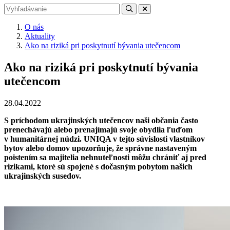
O nás
Aktuality
Ako na riziká pri poskytnutí bývania utečencom
Ako na riziká pri poskytnutí bývania
utečencom
28.04.2022
S príchodom ukrajinských utečencov naši občania často
prenechávajú alebo prenajímajú svoje obydlia ľuďom
v humanitárnej núdzi. UNIQA v tejto súvislosti vlastníkov
bytov alebo domov upozorňuje, že správne nastaveným
poistením sa majitelia nehnuteľnosti môžu chrániť aj pred
rizikami, ktoré sú spojené s dočasným pobytom našich
ukrajinských susedov.