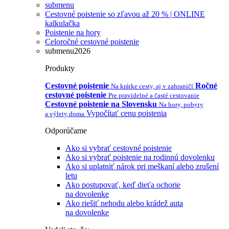
submenu
Cestovné poistenie so zľavou až 20 % | ONLINE
kalkulačka
Poistenie na hory
Celoročné cestovné poistenie
submenu2026
Produkty
Cestovné poistenie
Ročné
Na krátke cesty, aj v zahraničí
cestovné poistenie
Pre pravidelné a časté cestovanie
Cestovné poistenie na Slovensku
Na hory, pobyty
Vypočítať cenu poistenia
a výlety doma
Odporúčame
Ako si vybrať cestovné poistenie
Ako si vybrať poistenie na rodinnú dovolenku
Ako si uplatniť nárok pri meškaní alebo zrušení
letu
Ako postupovať, keď dieťa ochorie
na dovolenke
Ako riešiť nehodu alebo krádež auta
na dovolenke