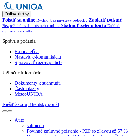
Online služby
Poistiť sa online
Zaplatiť poistné
Rýchlo, bez návštevy pobočky
Stiahnuť zelenú kartu
Bezpečná úhrada poistného online
Doklad
o poistení vozidla
Správa a podania
E-podateľňa
Nastaviť e-komunikáciu
Spravovať rozpis platieb
Užitočné informácie
Dokumenty k stiahnutiu
Časté otázky
MeteoUNIQA
Riešiť škodu
Klientsky portál
Auto
submenu
Povinné zmluvné poistenie - PZP so zľavou až 57 %