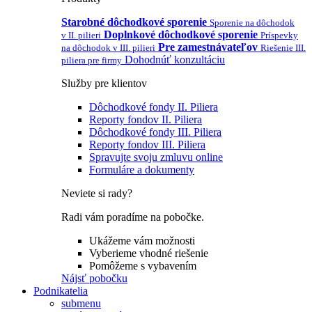
Starobné dôchodkové sporenie
Sporenie na dôchodok
Doplnkové dôchodkové sporenie
v II. pilieri
Príspevky
Pre zamestnávateľov
na dôchodok v III. pilieri
Riešenie III.
Dohodnúť konzultáciu
piliera pre firmy
Služby pre klientov
Dôchodkové fondy II. Piliera
Reporty fondov II. Piliera
Dôchodkové fondy III. Piliera
Reporty fondov III. Piliera
Spravujte svoju zmluvu online
Formuláre a dokumenty
Neviete si rady?
Radi vám poradíme na pobočke.
Ukážeme vám možnosti
Vyberieme vhodné riešenie
Pomôžeme s vybavením
Nájsť pobočku
Podnikatelia
submenu