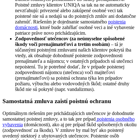
Poistné zmluvy klientov UNIQA sa tak na ne automaticky
nevzťahujú: privezené alebo zakúpené osobné veci tak
poistené nie sú a nedajú sa do poistných zmlúv ani dodatočne
zahrnúť. Riešením je dojednanie samostatného
poistenia
domácnosti
, ktoré bude zahŕňať osobné veci a iné vybavenie
patriace práve novo prichádzajúcim.
Zodpovednosť utečencov (za neúmyselne spôsobené
škody voči prenajímateľovi a tretím osobám)
– tá je
súčasnými poistnými zmluvami našich klientov pokrytá iba
vtedy, ak obsahuje dohodnuté poistenie zodpovednosti
prenajímateľa a nájomcu; v ostatných prípadoch sú utečenci
nepoistení. Tu je potrebné dodať, že v prípade poistenej
zodpovednosti nájomcu (utečenca) voči majiteľovi
(prenajímateľovi) sa poistná ochrana týka len prípadov
požiaru, výbuchu alebo vodovodných škôd; ostatné druhy
škôd nie sú pokryté (napr. vandalizmus).
Samostatná zmluva zaistí poistnú ochranu
Optimálnym riešením pre prichádzajúcich utečencov je dohodnutie
samostatnej poistnej zmluvy, a to tak pre prípad
poistenia osobného
vybavenia
(domácnosti), ako aj pre prípad škôd spôsobených okoliu
(zodpovednosť za škodu). V zmluve by mal byť ako poistený
uvedený niektorý z ubytovaných utečencov. Poistenie osôb