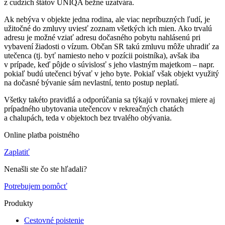
z cudzích štátov UNIQA bežne uzatvára.
Ak nebýva v objekte jedna rodina, ale viac nepríbuzných ľudí, je
užitočné do zmluvy uviesť zoznam všetkých ich mien. Ako trvalú
adresu je možné vziať adresu dočasného pobytu nahlásenú pri
vybavení žiadosti o vízum. Občan SR takú zmluvu môže uhradiť za
utečenca (tj. byť namiesto neho v pozícii poistníka), avšak iba
v prípade, keď pôjde o súvislosť s jeho vlastným majetkom – napr.
pokiaľ budú utečenci bývať v jeho byte. Pokiaľ však objekt využitý
na dočasné bývanie sám nevlastní, tento postup neplatí.
Všetky takéto pravidlá a odporúčania sa týkajú v rovnakej miere aj
prípadného ubytovania utečencov v rekreačných chatách
a chalupách, teda v objektoch bez trvalého obývania.
Online platba poistného
Zaplatiť
Nenašli ste čo ste hľadali?
Potrebujem pomôcť
Produkty
Cestovné poistenie