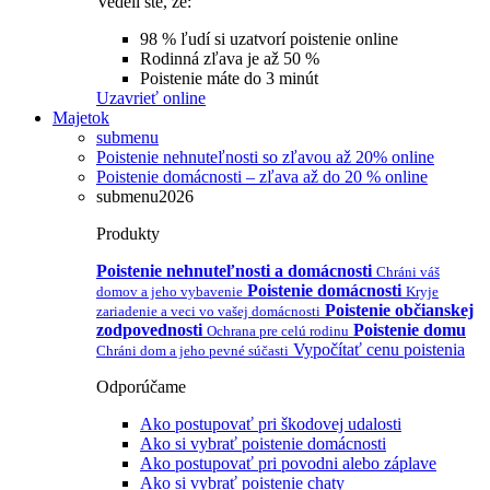
Vedeli ste, že:
98 % ľudí si uzatvorí poistenie online
Rodinná zľava je až 50 %
Poistenie máte do 3 minút
Uzavrieť online
Majetok
submenu
Poistenie nehnuteľnosti so zľavou až 20% online
Poistenie domácnosti – zľava až do 20 % online
submenu2026
Produkty
Poistenie nehnuteľnosti a domácnosti
Chráni váš
Poistenie domácnosti
domov a jeho vybavenie
Kryje
Poistenie občianskej
zariadenie a veci vo vašej domácnosti
zodpovednosti
Poistenie domu
Ochrana pre celú rodinu
Vypočítať cenu poistenia
Chráni dom a jeho pevné súčasti
Odporúčame
Ako postupovať pri škodovej udalosti
Ako si vybrať poistenie domácnosti
Ako postupovať pri povodni alebo záplave
Ako si vybrať poistenie chaty