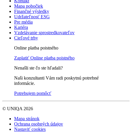
Kontakt
Mapa pobočiek
Finančné výsledky
Udržateľnosť ESG
Pre média
Kariéra
Vzdelávanie sprostredkovateľov
Cieľové trhy
Online platba poistného
Zaplatiť
Online platba poistného
Nenašli ste čo ste hľadali?
Naši konzultanti Vám radi poskytnú potrebné
informácie.
Potrebujem pomôcť
© UNIQA 2026
Mapa stránok
Ochrana osobných údajov
Nastaviť cookies