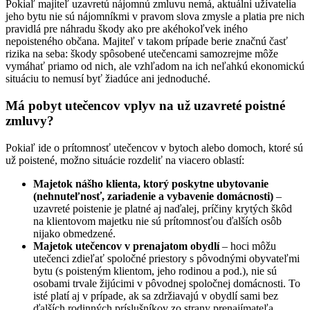
Pokiaľ majiteľ uzavretú nájomnú zmluvu nemá, aktuálni užívatelia
jeho bytu nie sú nájomníkmi v pravom slova zmysle a platia pre nich
pravidlá pre náhradu škody ako pre akéhokoľvek iného
nepoisteného občana. Majiteľ v takom prípade berie značnú časť
rizika na seba: škody spôsobené utečencami samozrejme môže
vymáhať priamo od nich, ale vzhľadom na ich neľahkú ekonomickú
situáciu to nemusí byť žiadúce ani jednoduché.
Má pobyt utečencov vplyv na už uzavreté poistné
zmluvy?
Pokiaľ ide o prítomnosť utečencov v bytoch alebo domoch, ktoré sú
už poistené, možno situácie rozdeliť na viacero oblastí:
Majetok nášho klienta, ktorý poskytne ubytovanie
(nehnuteľnosť, zariadenie a vybavenie domácnosti)
–
uzavreté poistenie je platné aj naďalej, príčiny krytých škôd
na klientovom majetku nie sú prítomnosťou ďalších osôb
nijako obmedzené.
Majetok utečencov v prenajatom obydlí
– hoci môžu
utečenci zdieľať spoločné priestory s pôvodnými obyvateľmi
bytu (s poisteným klientom, jeho rodinou a pod.), nie sú
osobami trvale žijúcimi v pôvodnej spoločnej domácnosti. To
isté platí aj v prípade, ak sa zdržiavajú v obydlí sami bez
ďalších rodinných príslušníkov zo strany prenajímateľa.