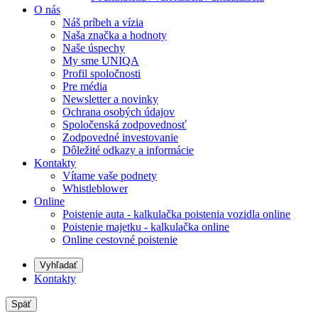
O nás
Náš príbeh a vízia
Naša značka a hodnoty
Naše úspechy
My sme UNIQA
Profil spoločnosti
Pre média
Newsletter a novinky
Ochrana osobých údajov
Spoločenská zodpovednosť
Zodpovedné investovanie
Dôležité odkazy a informácie
Kontakty
Vítame vaše podnety
Whistleblower
Online
Poistenie auta - kalkulačka poistenia vozidla online
Poistenie majetku - kalkulačka online
Online cestovné poistenie
Vyhľadať
Kontakty
Späť