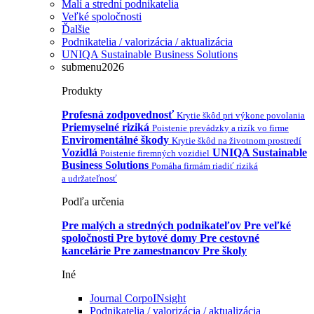
Malí a strední podnikatelia
Veľké spoločnosti
Ďalšie
Podnikatelia / valorizácia / aktualizácia
UNIQA Sustainable Business Solutions
submenu2026
Produkty
Profesná zodpovednosť
Krytie škôd pri výkone povolania
Priemyselné riziká
Poistenie prevádzky a rizík vo firme
Enviromentálné škody
Krytie škôd na životnom prostredí
Vozidlá
UNIQA Sustainable
Poistenie firemných vozidiel
Business Solutions
Pomáha firmám riadiť riziká
a udržateľnosť
Podľa určenia
Pre malých a stredných podnikateľov
Pre veľké
spoločnosti
Pre bytové domy
Pre cestovné
kancelárie
Pre zamestnancov
Pre školy
Iné
Journal CorpoINsight
Podnikatelia / valorizácia / aktualizácia