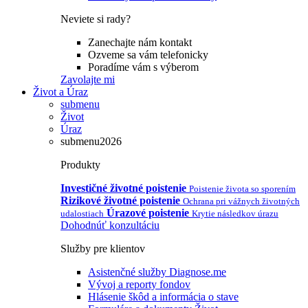
Neviete si rady?
Zanechajte nám kontakt
Ozveme sa vám telefonicky
Poradíme vám s výberom
Zavolajte mi
Život a Úraz
submenu
Život
Úraz
submenu2026
Produkty
Investičné životné poistenie
Poistenie života so sporením
Rizikové životné poistenie
Ochrana pri vážnych životných
Úrazové poistenie
udalostiach
Krytie následkov úrazu
Dohodnúť konzultáciu
Služby pre klientov
Asistenčné služby Diagnose.me
Vývoj a reporty fondov
Hlásenie škôd a informácia o stave