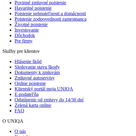
Povinné zmluvné poistenie
Havarijné poistenie
Poistenie nehnuteľnosti a domácnosti
Poistenie zodpovednosti zamestnanca
Životné poistenie
Investovanie
Dôchodok
Pre firmy
Služby pre klientov
Hlásenie škôd
Sledovanie stavu škody
Dokumenty k zmluvám
Zmluvné autoservisy
Online poistenie
Klientský portál moja UNIQA
E-podateľňa
Odstúpenie od zmluvy do 14/30 dní
Zelená karta online
FAQ
O UNIQA
O nás