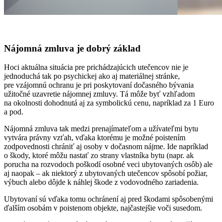
Nájomná zmluva je dobrý základ
Hoci aktuálna situácia pre prichádzajúcich utečencov nie je
jednoduchá tak po psychickej ako aj materiálnej stránke,
pre vzájomnú ochranu je pri poskytovaní dočasného bývania
užitočné uzavretie nájomnej zmluvy. Tá môže byť vzhľadom
na okolnosti dohodnutá aj za symbolickú cenu, napríklad za 1 Euro
a pod.
Nájomná zmluva tak medzi prenajímateľom a užívateľmi bytu
vytvára právny vzťah, vďaka ktorému je možné poistením
zodpovednosti chrániť aj osoby v dočasnom nájme. Ide napríklad
o škody, ktoré môžu nastať zo strany vlastníka bytu (napr. ak
porucha na rozvodoch poškodí osobné veci ubytovaných osôb) ale
aj naopak – ak niektorý z ubytovaných utečencov spôsobí požiar,
výbuch alebo dôjde k náhlej škode z vodovodného zariadenia.
Ubytovaní sú vďaka tomu ochránení aj pred škodami spôsobenými
ďalším osobám v poistenom objekte, najčastejšie voči susedom.