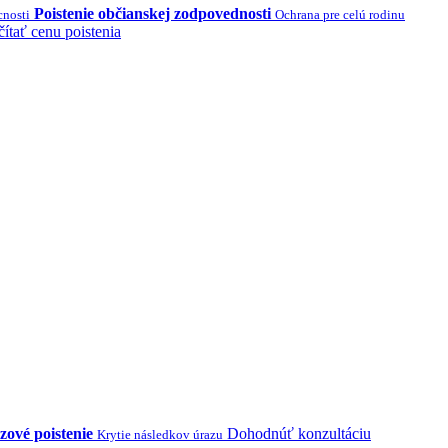
Poistenie občianskej zodpovednosti
cnosti
Ochrana pre celú rodinu
ítať cenu poistenia
zové poistenie
Dohodnúť konzultáciu
Krytie následkov úrazu