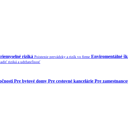
riemyselné riziká
Enviromentálné š
Poistenie prevádzky a rizík vo firme
adiť riziká a udržateľnosť
očnosti
Pre bytové domy
Pre cestovné kancelárie
Pre zamestnanco