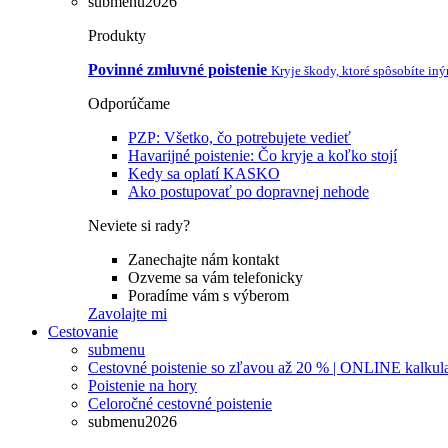
submenu2026
Produkty
Povinné zmluvné poistenie
Kryje škody, ktoré spôsobíte in
Odporúčame
PZP: Všetko, čo potrebujete vedieť
Havarijné poistenie: Čo kryje a koľko stojí
Kedy sa oplatí KASKO
Ako postupovať po dopravnej nehode
Neviete si rady?
Zanechajte nám kontakt
Ozveme sa vám telefonicky
Poradíme vám s výberom
Zavolajte mi
Cestovanie
submenu
Cestovné poistenie so zľavou až 20 % | ONLINE kalkul
Poistenie na hory
Celoročné cestovné poistenie
submenu2026