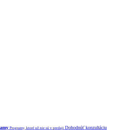
ramy
Dohodnúť konzultáciu
Programy, ktoré už nie sú v predaji