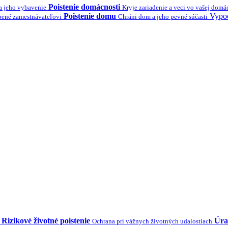
Poistenie domácnosti
a jeho vybavenie
Kryje zariadenie a veci vo vašej domá
Poistenie domu
Vypoč
bené zamestnávateľovi
Chráni dom a jeho pevné súčasti
Rizikové životné poistenie
Úra
Ochrana pri vážnych životných udalostiach