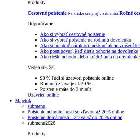
Produkty
Cestovné poistenie
Ročné ces
Na krátke cesty, aj v zahraničí
Odporúčame
Ako si vybrať cestovné poistenie
Ako si vybrať poistenie na rodinnú dovolenku
Ako si uplatniť nárok pri meškaní alebo zrušení le
Ako postupovať, keď dieťa ochorie na dovolenke
Ako riešiť nehodu alebo krádež auta na dovolenke
Vedeli ste, že:
98 % ľudí si uzatvorí poistenie online
Rodinná zľava je až 20 %
Poistenie máte do 3 minút
Uzavrieť online
Majetok
submenu
Poistenie nehnuteľnosti so zľavou až 20% online
Poistenie domácnosti – zľava až do 20 % online
submenu2026
Produkty