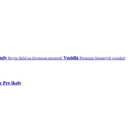
kody
Vozidlá
Krytie škôd na životnom prostredí
Poistenie firemných vozidiel
v
Pre školy