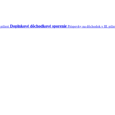
Doplnkové dôchodkové sporenie
pilieri
Príspevky na dôchodok v III. pilie