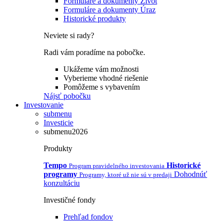
Formuláre a dokumenty Život
Formuláre a dokumenty Úraz
Historické produkty
Neviete si rady?
Radi vám poradíme na pobočke.
Ukážeme vám možnosti
Vyberieme vhodné riešenie
Pomôžeme s vybavením
Nájsť pobočku
Investovanie
submenu
Investicie
submenu2026
Produkty
Tempo
Historické
Program pravidelného investovania
programy
Dohodnúť
Programy, ktoré už nie sú v predaji
konzultáciu
Investičné fondy
Prehľad fondov