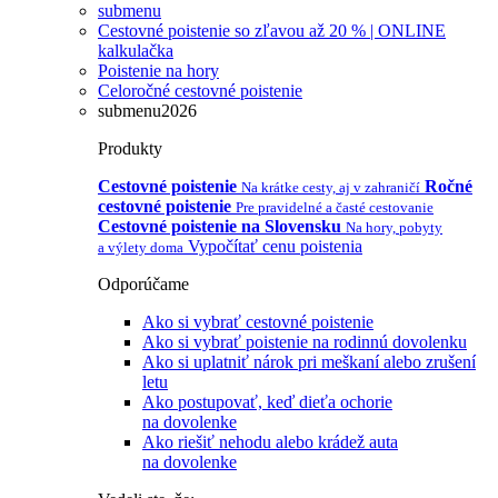
submenu
Cestovné poistenie so zľavou až 20 % | ONLINE
kalkulačka
Poistenie na hory
Celoročné cestovné poistenie
submenu2026
Produkty
Cestovné poistenie
Ročné
Na krátke cesty, aj v zahraničí
cestovné poistenie
Pre pravidelné a časté cestovanie
Cestovné poistenie na Slovensku
Na hory, pobyty
Vypočítať cenu poistenia
a výlety doma
Odporúčame
Ako si vybrať cestovné poistenie
Ako si vybrať poistenie na rodinnú dovolenku
Ako si uplatniť nárok pri meškaní alebo zrušení
letu
Ako postupovať, keď dieťa ochorie
na dovolenke
Ako riešiť nehodu alebo krádež auta
na dovolenke