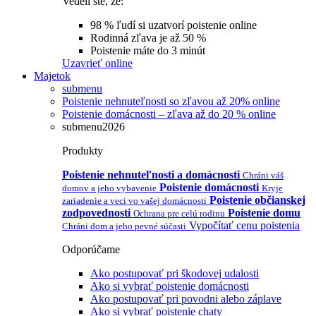
Vedeli ste, že:
98 % ľudí si uzatvorí poistenie online
Rodinná zľava je až 50 %
Poistenie máte do 3 minút
Uzavrieť online
Majetok
submenu
Poistenie nehnuteľnosti so zľavou až 20% online
Poistenie domácnosti – zľava až do 20 % online
submenu2026
Produkty
Poistenie nehnuteľnosti a domácnosti
Chráni váš
Poistenie domácnosti
domov a jeho vybavenie
Kryje
Poistenie občianskej
zariadenie a veci vo vašej domácnosti
zodpovednosti
Poistenie domu
Ochrana pre celú rodinu
Vypočítať cenu poistenia
Chráni dom a jeho pevné súčasti
Odporúčame
Ako postupovať pri škodovej udalosti
Ako si vybrať poistenie domácnosti
Ako postupovať pri povodni alebo záplave
Ako si vybrať poistenie chaty