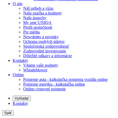
O nás
Náš príbeh a vízia
Naša značka a hodnoty
Naše úspechy
My sme UNIQA
Profil spoločnosti
Pre média
Newsletter a novinky
Ochrana osobých údajov
Spoločenská zodpovednosť
Zodpovedné investovanie
Dôležité odkazy a informácie
Kontakty
Vítame vaše podnety
Whistleblower
Online
Poistenie auta - kalkulačka poistenia vozidla online
Poistenie majetku - kalkulačka online
Online cestovné poistenie
Vyhľadať
Kontakty
Späť