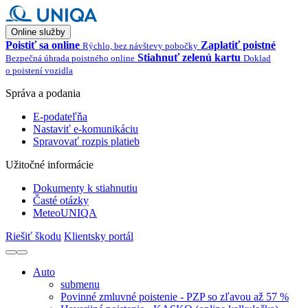
Online služby
Poistiť sa online
Zaplatiť poistné
Rýchlo, bez návštevy pobočky
Stiahnuť zelenú kartu
Bezpečná úhrada poistného online
Doklad
o poistení vozidla
Správa a podania
E-podateľňa
Nastaviť e-komunikáciu
Spravovať rozpis platieb
Užitočné informácie
Dokumenty k stiahnutiu
Časté otázky
MeteoUNIQA
Riešiť škodu
Klientsky portál
Auto
submenu
Povinné zmluvné poistenie - PZP so zľavou až 57 %