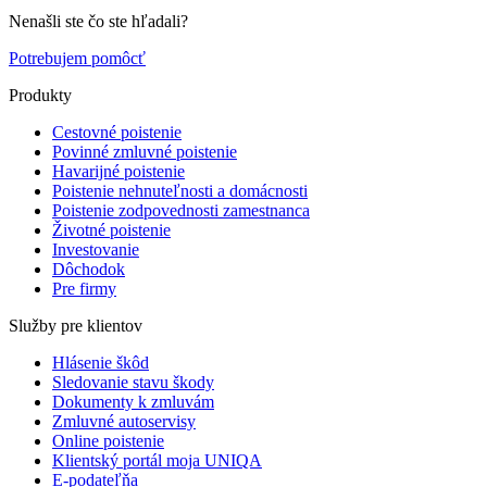
Nenašli ste čo ste hľadali?
Potrebujem pomôcť
Produkty
Cestovné poistenie
Povinné zmluvné poistenie
Havarijné poistenie
Poistenie nehnuteľnosti a domácnosti
Poistenie zodpovednosti zamestnanca
Životné poistenie
Investovanie
Dôchodok
Pre firmy
Služby pre klientov
Hlásenie škôd
Sledovanie stavu škody
Dokumenty k zmluvám
Zmluvné autoservisy
Online poistenie
Klientský portál moja UNIQA
E-podateľňa