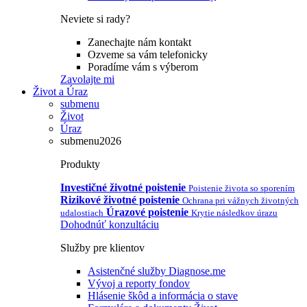
Neviete si rady?
Zanechajte nám kontakt
Ozveme sa vám telefonicky
Poradíme vám s výberom
Zavolajte mi
Život a Úraz
submenu
Život
Úraz
submenu2026
Produkty
Investičné životné poistenie
Poistenie života so sporením
Rizikové životné poistenie
Ochrana pri vážnych životných
Úrazové poistenie
udalostiach
Krytie následkov úrazu
Dohodnúť konzultáciu
Služby pre klientov
Asistenčné služby Diagnose.me
Vývoj a reporty fondov
Hlásenie škôd a informácia o stave