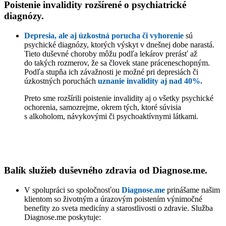
Poistenie invalidity rozšírené o psychiatrické
diagnózy.
Depresia, ale aj úzkostná porucha či vyhorenie
sú
psychické diagnózy, ktorých výskyt v dnešnej dobe narastá.
Tieto duševné choroby môžu podľa lekárov prerásť až
do takých rozmerov, že sa človek stane práceneschopným.
Podľa stupňa ich závažnosti je možné pri depresiách či
úzkostných poruchách
uznanie invalidity aj nad 40%.
Preto sme rozšírili poistenie invalidity aj o všetky psychické
ochorenia, samozrejme, okrem tých, ktoré súvisia
s alkoholom, návykovými či psychoaktívnymi látkami.
MÁM ZÁUJEM O POISTENIE
Balík služieb duševného zdravia od Diagnose.me.
V spolupráci so spoločnosťou
Diagnose.me
prinášame našim
klientom so životným a úrazovým poistením výnimočné
benefity zo sveta medicíny a starostlivosti o zdravie. Služba
Diagnose.me poskytuje: