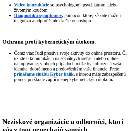
Video konzultácie
so psychológom, psychiatrom, alebo
životným koučom.
Diagnostiku symptómov
, pomocou ktorej získate možnú
diagnózu a odporúčanie ďalšieho postupu.
Ochrana proti kybernetickým útokom.
Čoraz viac ľudí presúva svoje aktivity do online priestoru. Či
už ide o komunikáciu na sociálnych sieťach alebo online
nakupovanie, v oboch prípadoch môže byť ohrozená vaša
identita, dobré meno a predovšetkým vaše financie. Preto
prinášame službu Kyber balík
, s ktorou máte zabezpečenú
pomoc pri škode zapríčinenej kybernetickým útokom.
ZISTITE VIAC O KYBER BALÍKU
Neziskové organizácie a odborníci, ktorí
vás v tom nenechajú samých.