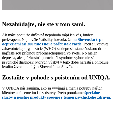
Nezabúdajte, nie ste v tom sami.
Ak máte pocit, že duševná nepohoda trápi len vás, budete
prekvapení. Najnovšie štatistiky hovoria, že
na Slovensku trpí
depresiami asi 300 tisíc ľudí a počet stále rastie.
Podľa Svetovej
zdravotníckej organizácie (WHO) sa depresia stane čoskoro druhou
najčastejšou príčinou práceneschopnosti vo svete. No nielen
depresia, ale aj úzkostná porucha či syndróm vyhorenie sú
psychické diagnózy, ktorých výskyt v tejto dobe narastá a ohrozuje
kvalitu života mnohým Slovenkám a Slovákom.
Zostaňte v pohode s poistením od UNIQA.
V UNIQA nás zaujíma, ako sa vyvíjajú a menia potreby našich
klientov a chceme im ísť v ústrety. Preto ponúkame
špeciálne
služby a poistné produkty spojené s témou psychického zdravia.