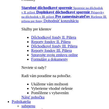
Starobné dôchodkové sporenie
Sporenie na dôchodok
Doplnkové dôchodkové sporenie
v II. pilieri
Príspevky
Pre zamestnávateľov
na dôchodok v III. pilieri
Riešenie III.
Dohodnúť konzultáciu
piliera pre firmy
Služby pre klientov
Dôchodkové fondy II. Piliera
Reporty fondov II. Piliera
Dôchodkové fondy III. Piliera
Reporty fondov III. Piliera
Spravujte svoju zmluvu online
Formuláre a dokumenty
Neviete si rady?
Radi vám poradíme na pobočke.
Ukážeme vám možnosti
Vyberieme vhodné riešenie
Pomôžeme s vybavením
Nájsť pobočku
Podnikatelia
submenu