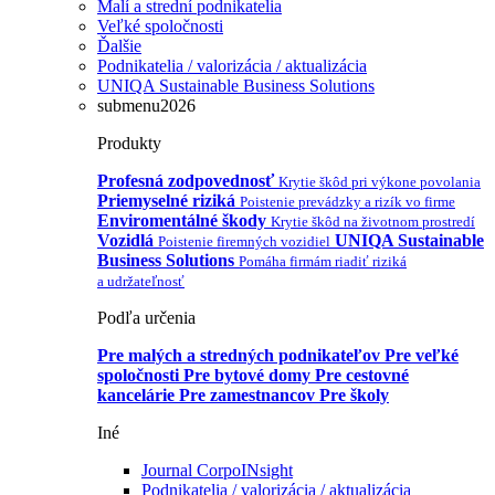
Malí a strední podnikatelia
Veľké spoločnosti
Ďalšie
Podnikatelia / valorizácia / aktualizácia
UNIQA Sustainable Business Solutions
submenu2026
Produkty
Profesná zodpovednosť
Krytie škôd pri výkone povolania
Priemyselné riziká
Poistenie prevádzky a rizík vo firme
Enviromentálné škody
Krytie škôd na životnom prostredí
Vozidlá
UNIQA Sustainable
Poistenie firemných vozidiel
Business Solutions
Pomáha firmám riadiť riziká
a udržateľnosť
Podľa určenia
Pre malých a stredných podnikateľov
Pre veľké
spoločnosti
Pre bytové domy
Pre cestovné
kancelárie
Pre zamestnancov
Pre školy
Iné
Journal CorpoINsight
Podnikatelia / valorizácia / aktualizácia