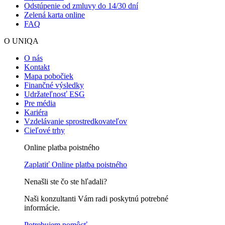
Odstúpenie od zmluvy do 14/30 dní
Zelená karta online
FAQ
O UNIQA
O nás
Kontakt
Mapa pobočiek
Finančné výsledky
Udržateľnosť ESG
Pre média
Kariéra
Vzdelávanie sprostredkovateľov
Cieľové trhy
Online platba poistného
Zaplatiť
Online platba poistného
Nenašli ste čo ste hľadali?
Naši konzultanti Vám radi poskytnú potrebné
informácie.
Potrebujem pomôcť