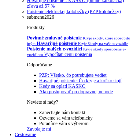
Havarijné poistenie - KASKO (online kalkulačka)
zľava až 57 %
Poistenie elektrickej kolobežky (PZP kolobežky)
submenu2026
Produkty
Povinné zmluvné poistenie
Kryje škody, ktoré spôsobíte
Havarijné poistenie
iným
Kryje škody na vašom vozidle
Poistenie malých e-vozidiel
Kryje škody spôsobené e-
Vypočítať cenu poistenia
vozidlom
Odporúčame
PZP: Všetko, čo potrebujete vedieť
Havarijné poistenie: Čo kryje a koľko stojí
Kedy sa oplatí KASKO
Ako postupovať po dopravnej nehode
Neviete si rady?
Zanechajte nám kontakt
Ozveme sa vám telefonicky
Poradíme vám s výberom
Zavolajte mi
Cestovanie