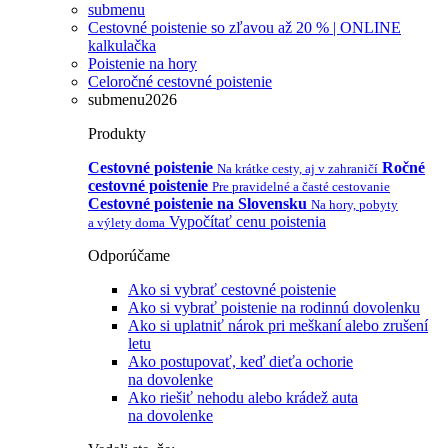
submenu
Cestovné poistenie so zľavou až 20 % | ONLINE
kalkulačka
Poistenie na hory
Celoročné cestovné poistenie
submenu2026
Produkty
Cestovné poistenie
Ročné
Na krátke cesty, aj v zahraničí
cestovné poistenie
Pre pravidelné a časté cestovanie
Cestovné poistenie na Slovensku
Na hory, pobyty
Vypočítať cenu poistenia
a výlety doma
Odporúčame
Ako si vybrať cestovné poistenie
Ako si vybrať poistenie na rodinnú dovolenku
Ako si uplatniť nárok pri meškaní alebo zrušení
letu
Ako postupovať, keď dieťa ochorie
na dovolenke
Ako riešiť nehodu alebo krádež auta
na dovolenke