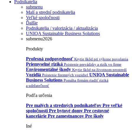
Podnikatelia
submenu
Malí a strední podnikatelia
Veľké spoločnosti
Ďalšie
Podnikatelia / valorizácia / aktualizácia
UNIQA Sustainable Business Solutions
submenu2026
Produkty
Profesná zodpovednosť
Krytie škôd pri výkone povolania
Priemyselné riziká
Poistenie prevádzky a rizík vo firme
Enviromentálné škody
Krytie škôd na životnom prostredí
Vozidlá
UNIQA Sustainable
Poistenie firemných vozidiel
Business Solutions
Pomáha firmám riadiť riziká
a udržateľnosť
Podľa určenia
Pre malých a stredných podnikateľov
Pre veľké
spoločnosti
Pre bytové domy
Pre cestovné
kancelárie
Pre zamestnancov
Pre školy
Iné