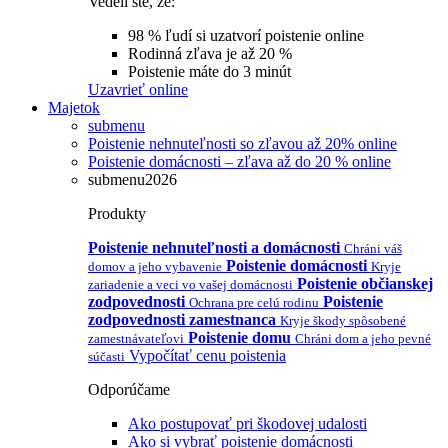
Vedeli ste, že:
98 % ľudí si uzatvorí poistenie online
Rodinná zľava je až 20 %
Poistenie máte do 3 minút
Uzavrieť online
Majetok
submenu
Poistenie nehnuteľnosti so zľavou až 20% online
Poistenie domácnosti – zľava až do 20 % online
submenu2026
Produkty
Poistenie nehnuteľnosti a domácnosti
Chráni váš
Poistenie domácnosti
domov a jeho vybavenie
Kryje
Poistenie občianskej
zariadenie a veci vo vašej domácnosti
zodpovednosti
Poistenie
Ochrana pre celú rodinu
zodpovednosti zamestnanca
Kryje škody spôsobené
Poistenie domu
zamestnávateľovi
Chráni dom a jeho pevné
Vypočítať cenu poistenia
súčasti
Odporúčame
Ako postupovať pri škodovej udalosti
Ako si vybrať poistenie domácnosti