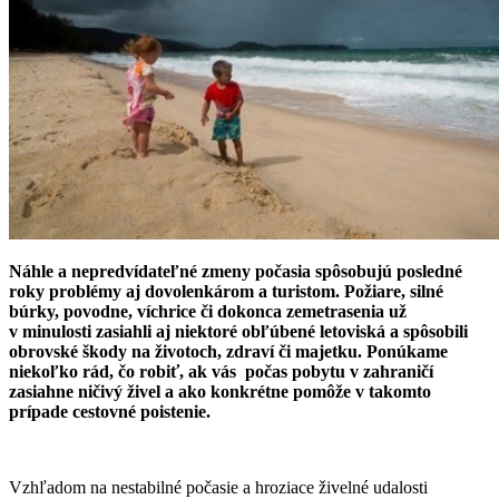
Náhle a nepredvídateľné zmeny počasia spôsobujú posledné
roky problémy aj dovolenkárom a turistom. Požiare, silné
búrky, povodne, víchrice či dokonca zemetrasenia už
v minulosti zasiahli aj niektoré obľúbené letoviská a spôsobili
obrovské škody na životoch, zdraví či majetku. Ponúkame
niekoľko rád, čo robiť, ak vás počas pobytu v zahraničí
zasiahne ničivý živel a ako konkrétne pomôže v takomto
prípade cestovné poistenie.
Vzhľadom na nestabilné počasie a hroziace živelné udalosti