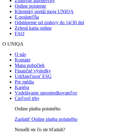
Zmluvné autoservisy
Online poistenie
Klientský portál moja UNIQA
E-podateľňa
Odstúpenie od zmluvy do 14/30 dní
Zelená karta online
FAQ
O UNIQA
O nás
Kontakt
Mapa pobočiek
Finančné výsledky
Udržateľnosť ESG
Pre média
Kariéra
Vzdelávanie sprostredkovateľov
Cieľové trhy
Online platba poistného
Zaplatiť
Online platba poistného
Nenašli ste čo ste hľadali?