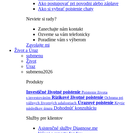
Ako postupovať pri povodni alebo záplave
Ako si vybrať poistenie chaty
Neviete si rady?
Zanechajte nám kontakt
Ozveme sa vám telefonicky
Poradíme vám s výberom
Zavolajte mi
Život a Úraz
submenu
Život
Úraz
submenu2026
Produkty
Investičné životné poistenie
Poistenie života
Rizikové životné poistenie
s investováním
Ochrana pri
Úrazové poistenie
vážnych životných udalostiach
Krytie
Dohodnúť konzultáciu
následkov úrazu
Služby pre klientov
Asistenčné služby Diagnose.me