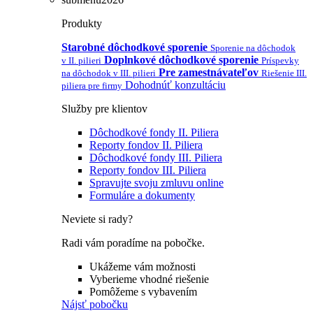
Produkty
Starobné dôchodkové sporenie
Sporenie na dôchodok
Doplnkové dôchodkové sporenie
v II. pilieri
Príspevky
Pre zamestnávateľov
na dôchodok v III. pilieri
Riešenie III.
Dohodnúť konzultáciu
piliera pre firmy
Služby pre klientov
Dôchodkové fondy II. Piliera
Reporty fondov II. Piliera
Dôchodkové fondy III. Piliera
Reporty fondov III. Piliera
Spravujte svoju zmluvu online
Formuláre a dokumenty
Neviete si rady?
Radi vám poradíme na pobočke.
Ukážeme vám možnosti
Vyberieme vhodné riešenie
Pomôžeme s vybavením
Nájsť pobočku