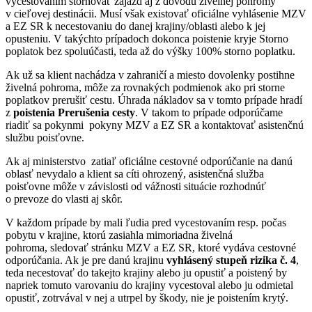
vycestovaním stornovať zájazd aj z dôvodu živelnej pohromy
v cieľovej destinácii. Musí však existovať oficiálne vyhlásenie MZV
a EZ SR k necestovaniu do danej krajiny/oblasti alebo k jej
opusteniu. V takýchto prípadoch dokonca poistenie kryje Storno
poplatok bez spoluúčasti, teda až do výšky 100% storno poplatku.
Ak už sa klient nachádza v zahraničí a miesto dovolenky postihne
živelná pohroma, môže za rovnakých podmienok ako pri storne
poplatkov prerušiť cestu. Úhrada nákladov sa v tomto prípade hradí
z
poistenia Prerušenia cesty
. V takom to prípade odporúčame
riadiť sa pokynmi pokyny MZV a EZ SR a kontaktovať asistenčnú
službu poisťovne.
Ak aj ministerstvo zatiaľ oficiálne cestovné odporúčanie na danú
oblasť nevydalo a klient sa cíti ohrozený, asistenčná služba
poisťovne môže v závislosti od vážnosti situácie rozhodnúť
o prevoze do vlasti aj skôr.
V každom prípade by mali ľudia pred vycestovaním resp. počas
pobytu v krajine, ktorú zasiahla mimoriadna živelná
pohroma, sledovať stránku MZV a EZ SR, ktoré vydáva cestovné
odporúčania. Ak je pre danú krajinu
vyhlásený stupeň rizika č. 4
,
teda necestovať do takejto krajiny alebo ju opustiť a poistený by
napriek tomuto varovaniu do krajiny vycestoval alebo ju odmietal
opustiť, zotrvával v nej a utrpel by škody, nie je poistením krytý.