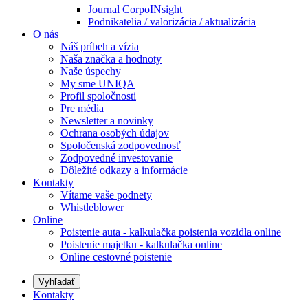
Journal CorpoINsight
Podnikatelia / valorizácia / aktualizácia
O nás
Náš príbeh a vízia
Naša značka a hodnoty
Naše úspechy
My sme UNIQA
Profil spoločnosti
Pre média
Newsletter a novinky
Ochrana osobých údajov
Spoločenská zodpovednosť
Zodpovedné investovanie
Dôležité odkazy a informácie
Kontakty
Vítame vaše podnety
Whistleblower
Online
Poistenie auta - kalkulačka poistenia vozidla online
Poistenie majetku - kalkulačka online
Online cestovné poistenie
Vyhľadať
Kontakty