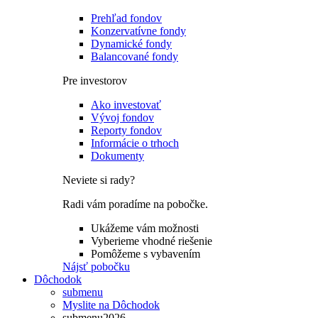
Prehľad fondov
Konzervatívne fondy
Dynamické fondy
Balancované fondy
Pre investorov
Ako investovať
Vývoj fondov
Reporty fondov
Informácie o trhoch
Dokumenty
Neviete si rady?
Radi vám poradíme na pobočke.
Ukážeme vám možnosti
Vyberieme vhodné riešenie
Pomôžeme s vybavením
Nájsť pobočku
Dôchodok
submenu
Myslite na Dôchodok
submenu2026