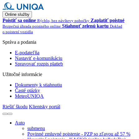
Online služby
Poistiť sa online
Zaplatiť poistné
Rýchlo, bez návštevy pobočky
Stiahnuť zelenú kartu
Bezpečná úhrada poistného online
Doklad
o poistení vozidla
Správa a podania
E-podateľňa
Nastaviť e-komunikáciu
Spravovať rozpis platieb
Užitočné informácie
Dokumenty k stiahnutiu
Časté otázky
MeteoUNIQA
Riešiť škodu
Klientsky portál
Auto
submenu
Povinné zmluvné poistenie - PZP so zľavou až 57 %