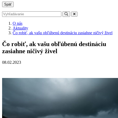
Späť
O nás
Aktuality
Čo robiť, ak vašu obľúbenú destináciu zasiahne ničivý živel
Čo robiť, ak vašu obľúbenú destináciu
zasiahne ničivý živel
08.02.2023