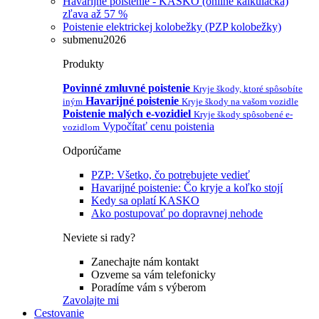
Havarijné poistenie - KASKO (online kalkulačka)
zľava až 57 %
Poistenie elektrickej kolobežky (PZP kolobežky)
submenu2026
Produkty
Povinné zmluvné poistenie
Kryje škody, ktoré spôsobíte
Havarijné poistenie
iným
Kryje škody na vašom vozidle
Poistenie malých e-vozidiel
Kryje škody spôsobené e-
Vypočítať cenu poistenia
vozidlom
Odporúčame
PZP: Všetko, čo potrebujete vedieť
Havarijné poistenie: Čo kryje a koľko stojí
Kedy sa oplatí KASKO
Ako postupovať po dopravnej nehode
Neviete si rady?
Zanechajte nám kontakt
Ozveme sa vám telefonicky
Poradíme vám s výberom
Zavolajte mi
Cestovanie