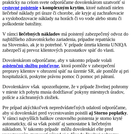
prakticky na celom svete odporúčame dovolenkárom uzatvoriť si
cestovné poistenie
s komplexným krytím
, ktoré nahradí nielen
liečebné náklady pri úraze či chorobe, ale kryje aj zachraňovacie
a vyslobodzovacie náklady na horách či vo vode alebo stratu či
poškodenie batožiny.
V rámci
liečebných nákladov
má poistený zabezpečený odvoz do
najbližšieho zdravotníckeho zariadenia, prípadne repatriáciu
na Slovensko, ak je to potrebné. V prípade úmrtia klienta UNIQA
zabezpečí aj prevoz klientových pozostatkov späť do vlasti.
Dovolenkárom odporúčame, aby v takomto prípade volali
asistenčnú službu poisťovne
, ktorá pomôže v zabezpečení
prepravy klientov v ohrození späť na územie SR, ale pomôže aj pri
hospitalizácii, poskytne právnu pomoc či pomoc pri pátraní.
Dovolenkárov však upozorňujeme, že v prípade živelnej pohromy
v mieste ich pobytu musia dodržiavať pokyny miestnych úradov,
polície a záchranných zložiek.
Pre prípad akýchkoľvek nepredvídateľných udalostí odporúčame,
aby si dovolenkári pred vycestovaním poistili
aj Storno poplatky
.
V rámci najvyšších balíkov cestovného poistenia je storno kryté
automaticky, dá sa však poistiť aj samostatne k liečebným
nákladom. V takomto prípade môžu dovolenkári ešte pred