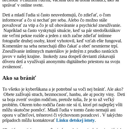
správať v online svete.
Deti a mladí ľudia si často neuvedomujú, čo zdieľať, o čom
informovať a čo si nechať pre seba. Alebo čo možno stále
považovať za vtip a čo je už ohováranie a psychické zneužívanie.
Napríklad sa často vyskytujú situácie, keď sa pár stredoškolákov
nie veľmi pekne rozíde a jeden z nich začne zdieľať intímne
fotografie druhej osoby, ktoré vyhotovil, keď vzťah ešte fungoval.
Komentáre na seba nenechajú dlho čakať a obeť nesmierne trpí.
Zneužívanie intímnych materiálov je jedným z prudko rastúcich
javov v našej krajine. Inokedy zasa dospelí devianti získavajú
dôveru detí a využívajú anonymitu digitálneho priestoru na svoju
zvrátenosť.
Ako sa brániť
To všetko je kyberšikana a je potrebné sa voči nej brániť. Ale ako?
Obete zažívajú strach, bezmocnosť, hanbu, ale aj pocity viny. Deti
sa boja zveriť svojim rodičom, pretože tušia, že je to už veľký
problém. Okrem toho rodičia často nie sú tí, ktorí pri najlepšej vôli
môžu skutočne pomôcť. Mladí ľudia v tomto často nemajú ani
oporu v učiteľovi, trénerovi či výchovnom poradcovi . V takýchto
prípadoch môžu kontaktovať
Linku detskej istoty
.