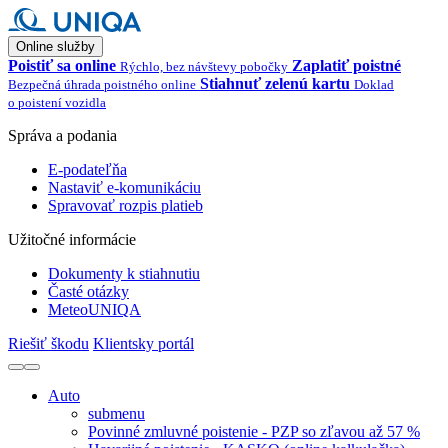
Online služby
Poistiť sa online
Zaplatiť poistné
Rýchlo, bez návštevy pobočky
Stiahnuť zelenú kartu
Bezpečná úhrada poistného online
Doklad
o poistení vozidla
Správa a podania
E-podateľňa
Nastaviť e-komunikáciu
Spravovať rozpis platieb
Užitočné informácie
Dokumenty k stiahnutiu
Časté otázky
MeteoUNIQA
Riešiť škodu
Klientsky portál
Auto
submenu
Povinné zmluvné poistenie - PZP so zľavou až 57 %