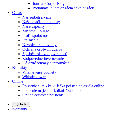
Journal CorpoINsight
Podnikatelia / valorizácia / aktualizácia
O nás
Náš príbeh a vízia
Naša značka a hodnoty
Naše úspechy
My sme UNIQA
Profil spoločnosti
Pre média
Newsletter a novinky
Ochrana osobých údajov
Spoločenská zodpovednosť
Zodpovedné investovanie
Dôležité odkazy a informácie
Kontakty
Vítame vaše podnety
Whistleblower
Online
Poistenie auta - kalkulačka poistenia vozidla online
Poistenie majetku - kalkulačka online
Online cestovné poistenie
Vyhľadať
Kontakty