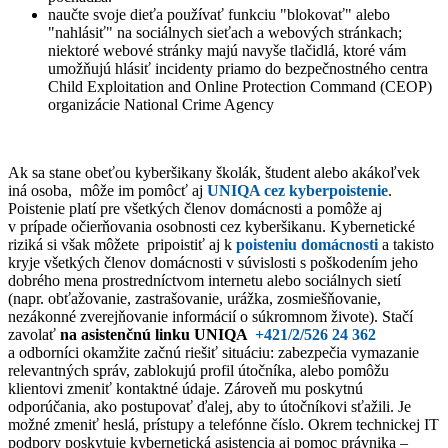
naučte svoje dieťa používať funkciu "blokovať" alebo
"nahlásiť" na sociálnych sieťach a webových stránkach;
niektoré webové stránky majú navyše tlačidlá, ktoré vám
umožňujú hlásiť incidenty priamo do bezpečnostného centra
Child Exploitation and Online Protection Command (CEOP)
organizácie National Crime Agency
Ak sa stane obeťou kyberšikany školák, študent alebo akákoľvek
iná osoba, môže im pomôcť aj
UNIQA cez kyberpoistenie
.
Poistenie platí pre všetkých členov domácnosti a pomôže aj
v prípade očierňovania osobnosti cez kyberšikanu. Kybernetické
riziká si však môžete pripoistiť aj k
poisteniu domácnosti
a takisto
kryje všetkých členov domácnosti v súvislosti s poškodením jeho
dobrého mena prostredníctvom internetu alebo sociálnych sietí
(napr. obťažovanie, zastrašovanie, urážka, zosmiešňovanie,
nezákonné zverejňovanie informácií o súkromnom živote). Stačí
zavolať
na asistenčnú linku UNIQA
+421/2/526 24 362
a odborníci okamžite začnú riešiť situáciu: zabezpečia vymazanie
relevantných správ, zablokujú profil útočníka, alebo pomôžu
klientovi zmeniť kontaktné údaje. Zároveň mu poskytnú
odporúčania, ako postupovať ďalej, aby to útočníkovi sťažili. Je
možné zmeniť heslá, prístupy a telefónne číslo. Okrem technickej IT
podpory poskytuje kybernetická asistencia aj pomoc právnika –