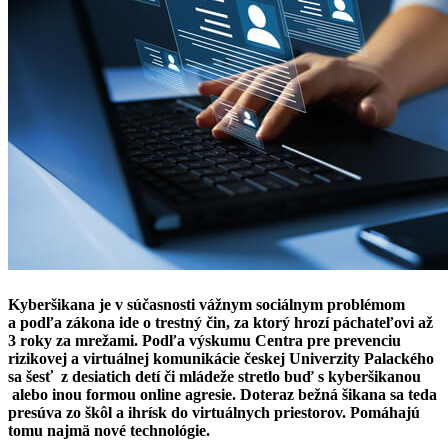
Kyberšikana je v súčasnosti vážnym sociálnym problémom
a podľa zákona ide o trestný čin, za ktorý hrozí páchateľovi až
3 roky za mrežami. Podľa výskumu Centra pre prevenciu
rizikovej a virtuálnej komunikácie českej Univerzity Palackého
sa šesť
z desiatich detí či mládeže stretlo buď s kyberšikanou
alebo inou formou online agresie. Doteraz bežná šikana sa teda
presúva zo škôl a ihrísk do virtuálnych priestorov. Pomáhajú
tomu najmä nové technológie.