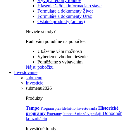
Vývoj a reporty fondov
Hlásenie škôd a informácia o stave
Formuláre a dokumenty Život
Formuláre a dokumenty Úraz
Ostatné produkty (archív)
Neviete si rady?
Radi vám poradíme na pobočke.
Ukážeme vám možnosti
Vyberieme vhodné riešenie
Pomôžeme s vybavením
Nájsť pobočku
Investovanie
submenu
Investicie
submenu2026
Produkty
Tempo
Historické
Program pravidelného investovania
programy
Dohodnúť
Programy, ktoré už nie sú v predaji
konzultáciu
Investičné fondy