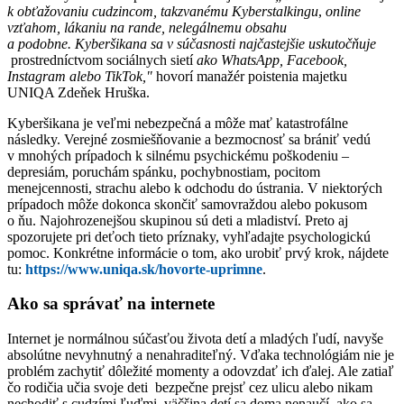
k obťažovaniu cudzincom, takzvanému Kyberstalkingu
,
online
vzťahom, lákaniu na rande, nelegálnemu obsahu
a podobne. Kyberšikana sa v súčasnosti najčastejšie uskutočňuje
prostredníctvom sociálnych sietí
ako WhatsApp, Facebook,
Instagram alebo TikTok,"
hovorí manažér poistenia majetku
UNIQA Zdeňek Hruška.
Kyberšikana je veľmi nebezpečná a môže mať katastrofálne
následky. Verejné zosmiešňovanie a bezmocnosť sa brániť vedú
v mnohých prípadoch k silnému psychickému poškodeniu –
depresiám, poruchám spánku, pochybnostiam, pocitom
menejcennosti, strachu alebo k odchodu do ústrania. V niektorých
prípadoch môže dokonca skončiť samovraždou alebo pokusom
o ňu. Najohrozenejšou skupinou sú deti a mladiství. Preto aj
spozorujete pri deťoch tieto príznaky, vyhľadajte psychologickú
pomoc. Konkrétne informácie o tom, ako urobiť prvý krok, nájdete
tu:
https://www.uniqa.sk/hovorte-uprimne
.
Ako sa správať na internete
Internet je normálnou súčasťou života detí a mladých ľudí, navyše
absolútne nevyhnutný a nenahraditeľný. Vďaka technológiám nie je
problém zachytiť dôležité momenty a odovzdať ich ďalej. Ale zatiaľ
čo rodičia učia svoje deti bezpečne prejsť cez ulicu alebo nikam
nechodiť s cudzími ľuďmi, väčšina detí sa doma nenaučí, ako sa