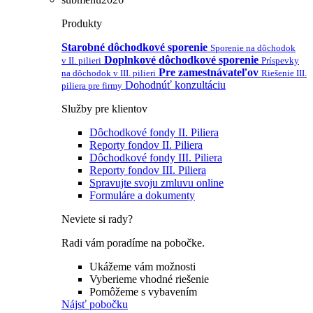
Produkty
Starobné dôchodkové sporenie
Sporenie na dôchodok
Doplnkové dôchodkové sporenie
v II. pilieri
Príspevky
Pre zamestnávateľov
na dôchodok v III. pilieri
Riešenie III.
Dohodnúť konzultáciu
piliera pre firmy
Služby pre klientov
Dôchodkové fondy II. Piliera
Reporty fondov II. Piliera
Dôchodkové fondy III. Piliera
Reporty fondov III. Piliera
Spravujte svoju zmluvu online
Formuláre a dokumenty
Neviete si rady?
Radi vám poradíme na pobočke.
Ukážeme vám možnosti
Vyberieme vhodné riešenie
Pomôžeme s vybavením
Nájsť pobočku