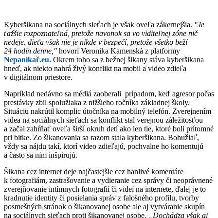
Kyberšikana na sociálnych sieťach je však oveľa zákernejšia.
"Je
ťažšie rozpoznateľná, pretože navonok sa vo viditeľnej zóne nič
nedeje, dieťa však nie je nikde v bezpečí, pretože všetko beží
24 hodín denne,"
hovorí Veronika Kamenská z platformy
Nepanikař.eu
. Okrem toho sa z bežnej šikany stáva kyberšikana
hneď, ak niekto nahrá živý konflikt na mobil a video zdieľa
v digitálnom priestore.
Napríklad nedávno sa médiá zaoberali prípadom, keď agresor počas
prestávky zbil spolužiaka z nižšieho ročníka základnej školy.
Situáciu nakrútil komplic útočníka na mobilný telefón. Zverejnením
videa na sociálnych sieťach sa konflikt stal verejnou záležitosťou
a začal zahŕňať oveľa širší okruh detí ako len tie, ktoré boli prítomné
pri bitke. Zo šikanovania sa razom stala kyberšikana. Bohužiaľ,
vždy sa nájdu takí, ktorí video zdieľajú, pochvalne ho komentujú
a často sa ním inšpirujú.
Šikana cez internet deje najčastejšie cez hanlivé komentáre
k fotografiám, zastrašovanie a vydieranie cez správy či neoprávnené
zverejňovanie intímnych fotografií či videí na internete, ďalej je to
kradnutie identity či posielania správ z falošného profilu, tvorby
posmešných stránok o šikanovanej osobe ale aj vytváranie skupín
na sociálnych sieťach proti šikanovanej osobe
.
„Dochádza však aj