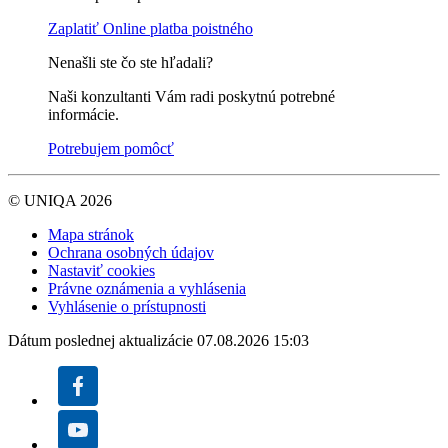
Zaplatiť
Online platba poistného
Nenašli ste čo ste hľadali?
Naši konzultanti Vám radi poskytnú potrebné
informácie.
Potrebujem pomôcť
© UNIQA 2026
Mapa stránok
Ochrana osobných údajov
Nastaviť cookies
Právne oznámenia a vyhlásenia
Vyhlásenie o prístupnosti
Dátum poslednej aktualizácie 07.08.2026 15:03