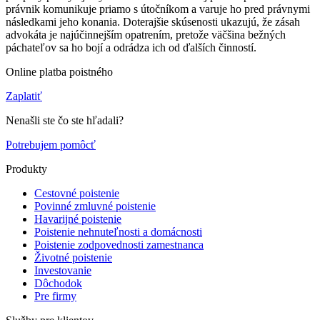
právnik komunikuje priamo s útočníkom a varuje ho pred právnymi
následkami jeho konania. Doterajšie skúsenosti ukazujú, že zásah
advokáta je najúčinnejším opatrením, pretože väčšina bežných
páchateľov sa ho bojí a odrádza ich od ďalších činností.
Online platba poistného
Zaplatiť
Nenašli ste čo ste hľadali?
Potrebujem pomôcť
Produkty
Cestovné poistenie
Povinné zmluvné poistenie
Havarijné poistenie
Poistenie nehnuteľnosti a domácnosti
Poistenie zodpovednosti zamestnanca
Životné poistenie
Investovanie
Dôchodok
Pre firmy