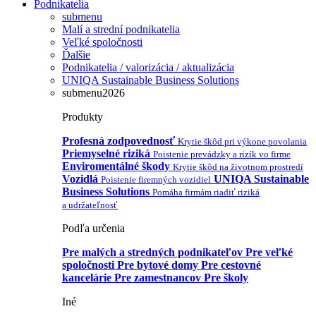
Podnikatelia
submenu
Malí a strední podnikatelia
Veľké spoločnosti
Ďalšie
Podnikatelia / valorizácia / aktualizácia
UNIQA Sustainable Business Solutions
submenu2026
Produkty
Profesná zodpovednosť
Krytie škôd pri výkone povolania
Priemyselné riziká
Poistenie prevádzky a rizík vo firme
Enviromentálné škody
Krytie škôd na životnom prostredí
Vozidlá
UNIQA Sustainable
Poistenie firemných vozidiel
Business Solutions
Pomáha firmám riadiť riziká
a udržateľnosť
Podľa určenia
Pre malých a stredných podnikateľov
Pre veľké
spoločnosti
Pre bytové domy
Pre cestovné
kancelárie
Pre zamestnancov
Pre školy
Iné