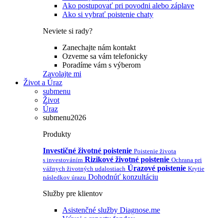
Ako postupovať pri povodni alebo záplave
Ako si vybrať poistenie chaty
Neviete si rady?
Zanechajte nám kontakt
Ozveme sa vám telefonicky
Poradíme vám s výberom
Zavolajte mi
Život a Úraz
submenu
Život
Úraz
submenu2026
Produkty
Investičné životné poistenie
Poistenie života
Rizikové životné poistenie
s investováním
Ochrana pri
Úrazové poistenie
vážnych životných udalostiach
Krytie
Dohodnúť konzultáciu
následkov úrazu
Služby pre klientov
Asistenčné služby Diagnose.me