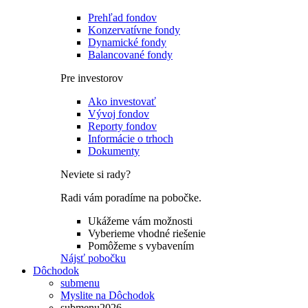
Prehľad fondov
Konzervatívne fondy
Dynamické fondy
Balancované fondy
Pre investorov
Ako investovať
Vývoj fondov
Reporty fondov
Informácie o trhoch
Dokumenty
Neviete si rady?
Radi vám poradíme na pobočke.
Ukážeme vám možnosti
Vyberieme vhodné riešenie
Pomôžeme s vybavením
Nájsť pobočku
Dôchodok
submenu
Myslite na Dôchodok
submenu2026