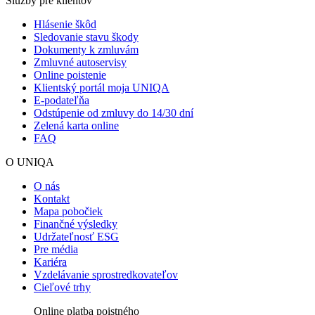
Služby pre klientov
Hlásenie škôd
Sledovanie stavu škody
Dokumenty k zmluvám
Zmluvné autoservisy
Online poistenie
Klientský portál moja UNIQA
E-podateľňa
Odstúpenie od zmluvy do 14/30 dní
Zelená karta online
FAQ
O UNIQA
O nás
Kontakt
Mapa pobočiek
Finančné výsledky
Udržateľnosť ESG
Pre média
Kariéra
Vzdelávanie sprostredkovateľov
Cieľové trhy
Online platba poistného