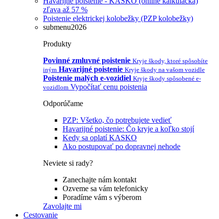
Havarijné poistenie - KASKO (online kalkulačka)
zľava až 57 %
Poistenie elektrickej kolobežky (PZP kolobežky)
submenu2026
Produkty
Povinné zmluvné poistenie
Kryje škody, ktoré spôsobíte
Havarijné poistenie
iným
Kryje škody na vašom vozidle
Poistenie malých e-vozidiel
Kryje škody spôsobené e-
Vypočítať cenu poistenia
vozidlom
Odporúčame
PZP: Všetko, čo potrebujete vedieť
Havarijné poistenie: Čo kryje a koľko stojí
Kedy sa oplatí KASKO
Ako postupovať po dopravnej nehode
Neviete si rady?
Zanechajte nám kontakt
Ozveme sa vám telefonicky
Poradíme vám s výberom
Zavolajte mi
Cestovanie