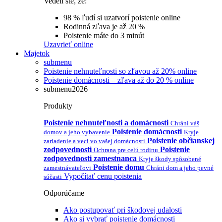
Vedeli ste, že:
98 % ľudí si uzatvorí poistenie online
Rodinná zľava je až 20 %
Poistenie máte do 3 minút
Uzavrieť online
Majetok
submenu
Poistenie nehnuteľnosti so zľavou až 20% online
Poistenie domácnosti – zľava až do 20 % online
submenu2026
Produkty
Poistenie nehnuteľnosti a domácnosti
Chráni váš
Poistenie domácnosti
domov a jeho vybavenie
Kryje
Poistenie občianskej
zariadenie a veci vo vašej domácnosti
zodpovednosti
Poistenie
Ochrana pre celú rodinu
zodpovednosti zamestnanca
Kryje škody spôsobené
Poistenie domu
zamestnávateľovi
Chráni dom a jeho pevné
Vypočítať cenu poistenia
súčasti
Odporúčame
Ako postupovať pri škodovej udalosti
Ako si vybrať poistenie domácnosti