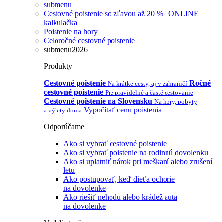
submenu
Cestovné poistenie so zľavou až 20 % | ONLINE
kalkulačka
Poistenie na hory
Celoročné cestovné poistenie
submenu2026
Produkty
Cestovné poistenie
Ročné
Na krátke cesty, aj v zahraničí
cestovné poistenie
Pre pravidelné a časté cestovanie
Cestovné poistenie na Slovensku
Na hory, pobyty
Vypočítať cenu poistenia
a výlety doma
Odporúčame
Ako si vybrať cestovné poistenie
Ako si vybrať poistenie na rodinnú dovolenku
Ako si uplatniť nárok pri meškaní alebo zrušení
letu
Ako postupovať, keď dieťa ochorie
na dovolenke
Ako riešiť nehodu alebo krádež auta
na dovolenke