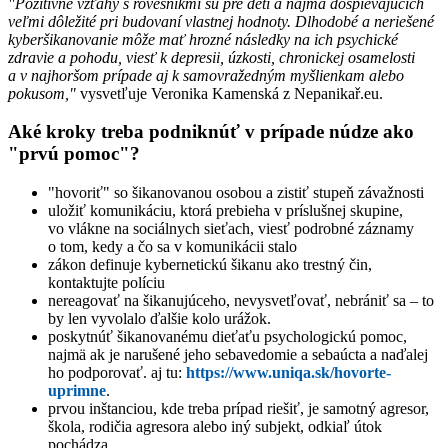
"Pozitívne vzťahy s rovesníkmi sú pre
deti
a najmä dospievajúcich
veľmi dôležité pri budovaní vlastnej hodnoty. Dlhodobé a neriešené
kyberšikanovanie môže mať hrozné následky na ich psychické
zdravie a pohodu, viesť k depresii, úzkosti, chronickej osamelosti
a v najhoršom prípade aj k samovražedným myšlienkam alebo
pokusom,"
vysvetľuje Veronika Kamenská z Nepanikař.eu.
Aké kroky treba podniknúť v prípade núdze ako
"prvú pomoc"?
"hovoriť" so šikanovanou osobou a zistiť stupeň závažnosti
uložiť komunikáciu, ktorá prebieha v príslušnej skupine,
vo vlákne na sociálnych sieťach, viesť podrobné záznamy
o tom, kedy a čo sa v komunikácii stalo
zákon definuje kybernetickú šikanu ako trestný čin,
kontaktujte políciu
nereagovať na šikanujúceho, nevysvetľovať, nebrániť sa – to
by len vyvolalo ďalšie kolo urážok.
poskytnúť šikanovanému dieťaťu psychologickú pomoc,
najmä ak je narušené jeho sebavedomie a sebaúcta a naďalej
ho podporovať. aj tu:
https://www.uniqa.sk/hovorte-
uprimne
.
prvou inštanciou, kde treba prípad riešiť, je samotný agresor,
škola, rodičia agresora alebo iný subjekt, odkiaľ útok
pochádza.