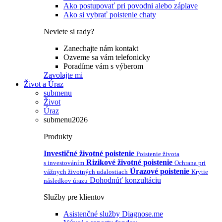
Ako postupovať pri povodni alebo záplave
Ako si vybrať poistenie chaty
Neviete si rady?
Zanechajte nám kontakt
Ozveme sa vám telefonicky
Poradíme vám s výberom
Zavolajte mi
Život a Úraz
submenu
Život
Úraz
submenu2026
Produkty
Investičné životné poistenie
Poistenie života
Rizikové životné poistenie
s investováním
Ochrana pri
Úrazové poistenie
vážnych životných udalostiach
Krytie
Dohodnúť konzultáciu
následkov úrazu
Služby pre klientov
Asistenčné služby Diagnose.me