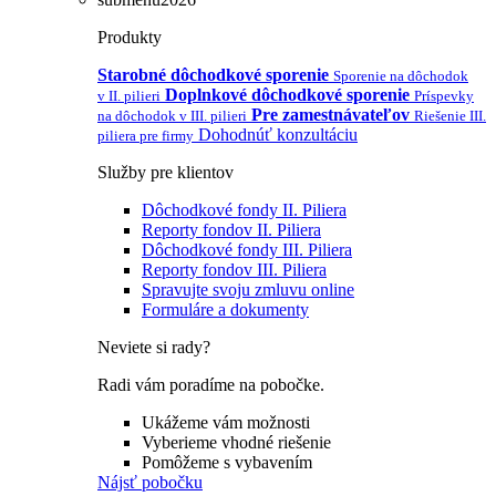
Produkty
Starobné dôchodkové sporenie
Sporenie na dôchodok
Doplnkové dôchodkové sporenie
v II. pilieri
Príspevky
Pre zamestnávateľov
na dôchodok v III. pilieri
Riešenie III.
Dohodnúť konzultáciu
piliera pre firmy
Služby pre klientov
Dôchodkové fondy II. Piliera
Reporty fondov II. Piliera
Dôchodkové fondy III. Piliera
Reporty fondov III. Piliera
Spravujte svoju zmluvu online
Formuláre a dokumenty
Neviete si rady?
Radi vám poradíme na pobočke.
Ukážeme vám možnosti
Vyberieme vhodné riešenie
Pomôžeme s vybavením
Nájsť pobočku