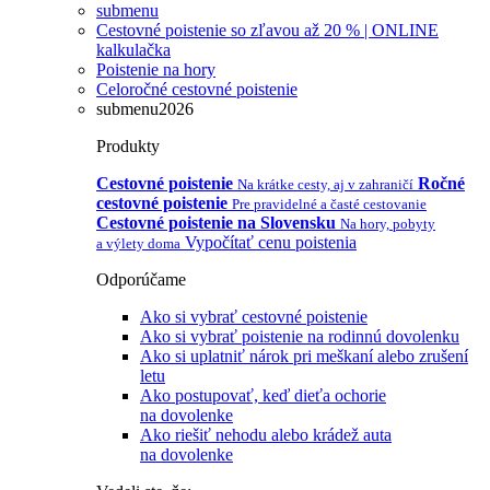
submenu
Cestovné poistenie so zľavou až 20 % | ONLINE
kalkulačka
Poistenie na hory
Celoročné cestovné poistenie
submenu2026
Produkty
Cestovné poistenie
Ročné
Na krátke cesty, aj v zahraničí
cestovné poistenie
Pre pravidelné a časté cestovanie
Cestovné poistenie na Slovensku
Na hory, pobyty
Vypočítať cenu poistenia
a výlety doma
Odporúčame
Ako si vybrať cestovné poistenie
Ako si vybrať poistenie na rodinnú dovolenku
Ako si uplatniť nárok pri meškaní alebo zrušení
letu
Ako postupovať, keď dieťa ochorie
na dovolenke
Ako riešiť nehodu alebo krádež auta
na dovolenke