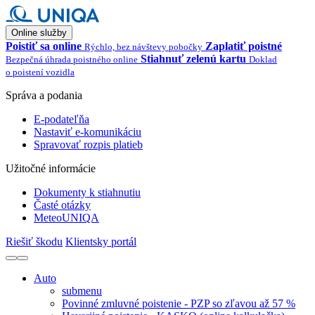
Online služby
Poistiť sa online
Zaplatiť poistné
Rýchlo, bez návštevy pobočky
Stiahnuť zelenú kartu
Bezpečná úhrada poistného online
Doklad
o poistení vozidla
Správa a podania
E-podateľňa
Nastaviť e-komunikáciu
Spravovať rozpis platieb
Užitočné informácie
Dokumenty k stiahnutiu
Časté otázky
MeteoUNIQA
Riešiť škodu
Klientsky portál
Auto
submenu
Povinné zmluvné poistenie - PZP so zľavou až 57 %