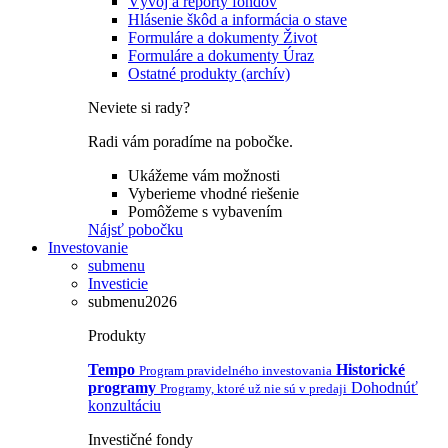
Vývoj a reporty fondov
Hlásenie škôd a informácia o stave
Formuláre a dokumenty Život
Formuláre a dokumenty Úraz
Ostatné produkty (archív)
Neviete si rady?
Radi vám poradíme na pobočke.
Ukážeme vám možnosti
Vyberieme vhodné riešenie
Pomôžeme s vybavením
Nájsť pobočku
Investovanie
submenu
Investicie
submenu2026
Produkty
Tempo
Historické
Program pravidelného investovania
programy
Dohodnúť
Programy, ktoré už nie sú v predaji
konzultáciu
Investičné fondy