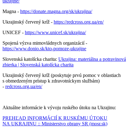
ukrajine/
Magna -
https://donate.magna.org/sk/ukrajina/
Ukrajinský červený kríž -
https://redcross.org.ua/en/
UNICEF -
https://www.unicef.sk/ukrajina/
Spojená výzva mimovládnych organizácií -
https://www.donio.sk/kto-pomoze-ukrajine
Slovenská katolícka charita:
Ukrajina: materiálna a potravinová
zbierka | Slovenská katolícka charita
Ukrajinský červený kríž (poskytuje prvú pomoc v oblastiach
s obmedzeným prístup k zdravotníckym službám)
-
redcross.org.ua/en/
Aktuálne informácie k vývoju ruského útoku na Ukrajinu:
PREHĽAD INFORMÁCIÍ K RUSKÉMU ÚTOKU
NA UKRAJINU :: Ministerstvo obrany SR (mosr.sk)