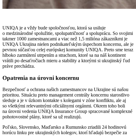
UNIQA je a vždy bude spoločnosťou, ktorá sa usiluje
o medzinárodné spolužitie, spolupatričnosť a spoluprácu. So svojimi
takmer 1000 zamestnancami a viac než 1,5 milióna zákazníkmi je
UNIQA Ukrajina nielen podnikateľským úspechom koncernu, ale je
pevnou súčasťou celej európskej komunity UNIQA. Preto sme teraz
hlboko zarmútení utrpením a strachom, ktoré sa na náš kontinent
vrátili po desaťročiach mieru a stability a ktorými si ukrajinský ľud
práve prechádza.
Opatrenia na úrovni koncernu
Bezpečnosť a ochrana našich zamestnancov na Ukrajine sú našou
prioritou. Situáciu preto management centrály koncernu starostlivo
sleduje a je v úzkom kontakte s kolegami v zóne konfliktu, ale aj
so všetkými relevantnými oficiálnymi orgánmi. Okrem toho boli
na úrovni vedenia UNIQA Insurance Group spracované komplexné
pohotovostné plány, ktoré sa už realizujú.
Poľsko, Slovensko, Maďarsko a Rumunsko zriadili 24 hodinovú
horúcu linku pre ukrajinských kolegov, ktorí hľadajú bezpečie za