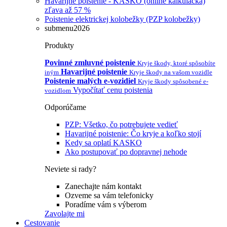
Havarijné poistenie - KASKO (online kalkulačka)
zľava až 57 %
Poistenie elektrickej kolobežky (PZP kolobežky)
submenu2026
Produkty
Povinné zmluvné poistenie
Kryje škody, ktoré spôsobíte
Havarijné poistenie
iným
Kryje škody na vašom vozidle
Poistenie malých e-vozidiel
Kryje škody spôsobené e-
Vypočítať cenu poistenia
vozidlom
Odporúčame
PZP: Všetko, čo potrebujete vedieť
Havarijné poistenie: Čo kryje a koľko stojí
Kedy sa oplatí KASKO
Ako postupovať po dopravnej nehode
Neviete si rady?
Zanechajte nám kontakt
Ozveme sa vám telefonicky
Poradíme vám s výberom
Zavolajte mi
Cestovanie