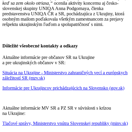
keď sa zem okolo otriasa,“
ocenila aktivity koncernu aj česko-
slovenskej skupiny UNIQA Anna Podgornaya, členka
predstavenstva UNIQA ČR a SR, pochádzajúca z Ukrajiny, ktorá
osobným mailom poďakovala všetkým zamestnancom za prejavy
rešpektu ukrajinským ľuďom a spolupatričnosť s nimi.
Dôležité všeobecné kontakty a odkazy
Aktuálne informácie pre občanov SR na Ukrajine
a pre ukrajinských občanov v SR:
Situácia na Ukrajine - Ministerstvo zahraničných vecí a európskych
záležitostí SR (mzv.sk)
Informácie pre Ukrajincov prichádzajúcich na Slovensko (gov.sk)
Aktuálne informácie MV SR a PZ SR v súvislosti s krízou
na Ukrajine:
Tlačové správy, Ministerstvo vnútra Slovenskej republiky (minv.sk)