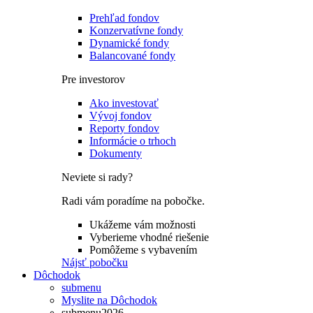
Prehľad fondov
Konzervatívne fondy
Dynamické fondy
Balancované fondy
Pre investorov
Ako investovať
Vývoj fondov
Reporty fondov
Informácie o trhoch
Dokumenty
Neviete si rady?
Radi vám poradíme na pobočke.
Ukážeme vám možnosti
Vyberieme vhodné riešenie
Pomôžeme s vybavením
Nájsť pobočku
Dôchodok
submenu
Myslite na Dôchodok
submenu2026