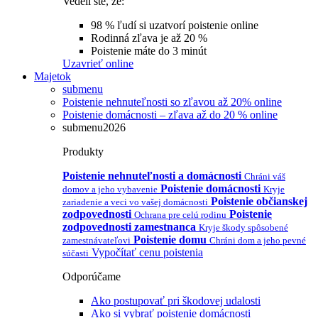
Vedeli ste, že:
98 % ľudí si uzatvorí poistenie online
Rodinná zľava je až 20 %
Poistenie máte do 3 minút
Uzavrieť online
Majetok
submenu
Poistenie nehnuteľnosti so zľavou až 20% online
Poistenie domácnosti – zľava až do 20 % online
submenu2026
Produkty
Poistenie nehnuteľnosti a domácnosti
Chráni váš
Poistenie domácnosti
domov a jeho vybavenie
Kryje
Poistenie občianskej
zariadenie a veci vo vašej domácnosti
zodpovednosti
Poistenie
Ochrana pre celú rodinu
zodpovednosti zamestnanca
Kryje škody spôsobené
Poistenie domu
zamestnávateľovi
Chráni dom a jeho pevné
Vypočítať cenu poistenia
súčasti
Odporúčame
Ako postupovať pri škodovej udalosti
Ako si vybrať poistenie domácnosti