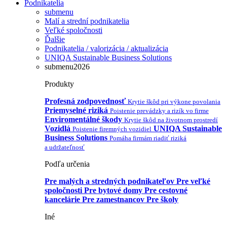
Podnikatelia
submenu
Malí a strední podnikatelia
Veľké spoločnosti
Ďalšie
Podnikatelia / valorizácia / aktualizácia
UNIQA Sustainable Business Solutions
submenu2026
Produkty
Profesná zodpovednosť
Krytie škôd pri výkone povolania
Priemyselné riziká
Poistenie prevádzky a rizík vo firme
Enviromentálné škody
Krytie škôd na životnom prostredí
Vozidlá
UNIQA Sustainable
Poistenie firemných vozidiel
Business Solutions
Pomáha firmám riadiť riziká
a udržateľnosť
Podľa určenia
Pre malých a stredných podnikateľov
Pre veľké
spoločnosti
Pre bytové domy
Pre cestovné
kancelárie
Pre zamestnancov
Pre školy
Iné