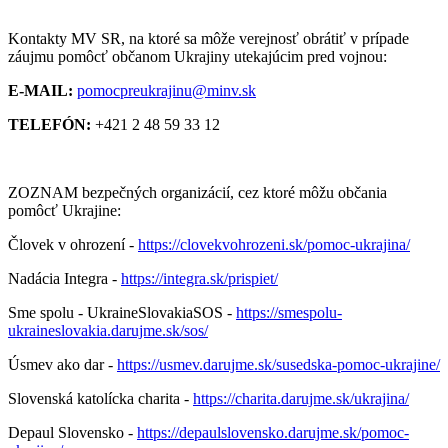
Kontakty MV SR, na ktoré sa môže verejnosť obrátiť v prípade
záujmu pomôcť občanom Ukrajiny utekajúcim pred vojnou:
E-MAIL:
pomocpreukrajinu@minv.sk
TELEFÓN:
+421 2 48 59 33 12
ZOZNAM bezpečných organizácií, cez ktoré môžu občania
pomôcť Ukrajine:
Človek v ohrození -
https://clovekvohrozeni.sk/pomoc-ukrajina/
Nadácia Integra -
https://integra.sk/prispiet/
Sme spolu - UkraineSlovakiaSOS -
https://smespolu-
ukraineslovakia.darujme.sk/sos/
Úsmev ako dar -
https://usmev.darujme.sk/susedska-pomoc-ukrajine/
Slovenská katolícka charita -
https://charita.darujme.sk/ukrajina/
Depaul Slovensko -
https://depaulslovensko.darujme.sk/pomoc-