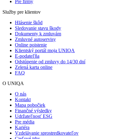
Pre firmy
Služby pre klientov
Hlásenie škôd
Sledovanie stavu škody
Dokumenty k zmluvám
Zmluvné autoservisy
Online poistenie
Klientský portál moja UNIQA
E-podateľňa
Odstúpenie od zmluvy do 14/30 dní
Zelená karta online
FAQ
O UNIQA
O nás
Kontakt
Mapa pobočiek
Finančné výsledky
Udržateľnosť ESG
Pre média
Kariéra
Vzdelávanie sprostredkovateľov
Cieľové trhy