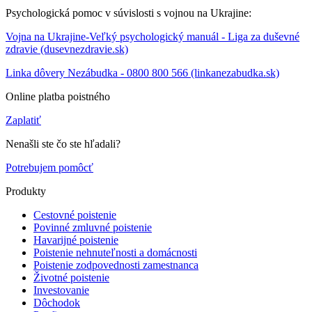
Psychologická pomoc v súvislosti s vojnou na Ukrajine:
Vojna na Ukrajine-Veľký psychologický manuál - Liga za duševné
zdravie (dusevnezdravie.sk)
Linka dôvery Nezábudka - 0800 800 566 (linkanezabudka.sk)
Online platba poistného
Zaplatiť
Nenašli ste čo ste hľadali?
Potrebujem pomôcť
Produkty
Cestovné poistenie
Povinné zmluvné poistenie
Havarijné poistenie
Poistenie nehnuteľnosti a domácnosti
Poistenie zodpovednosti zamestnanca
Životné poistenie
Investovanie
Dôchodok