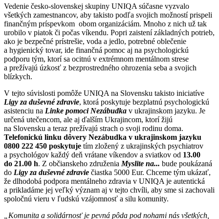
Vedenie česko-slovenskej skupiny UNIQA súčasne vyzvalo
všetkých zamestnancov, aby takisto podľa svojich možností prispeli
finančným príspevkom obom organizáciám. Mnoho z nich už tak
urobilo v piatok či počas víkendu. Popri zaistení základných potrieb,
ako je bezpečné prístrešie, voda a jedlo, potrebné oblečenie
a hygienický tovar, ide finančná pomoc aj na psychologickú
podporu tým, ktorí sa ocitnú v extrémnom mentálnom strese
a prežívajú úzkosť z bezprostredného ohrozenia seba a svojich
blízkych.
V tejto súvislosti pomôže UNIQA na Slovensku takisto iniciatíve
Ligy za duševné zdravie
, ktorá poskytuje bezplatnú psychologickú
asistenciu na
Linke pomoci Nezábudka
v ukrajinskom jazyku. Je
určená utečencom, ale aj ďalším Ukrajincom, ktorí žijú
na Slovensku a teraz prežívajú strach o svoji rodinu doma.
Telefonickú linku dôvery Nezábudka v ukrajinskom jazyku
0800 222 450 poskytuje
tím zložený z ukrajinských psychiatrov
a psychológov každý deň vrátane víkendov a sviatkov od
13.00
do 21.00 h
. Z občianskeho združenia
Myslite na...
bude poukázaná
do
Ligy za duševné zdravie
čiastka 5000 Eur. Chceme tým ukázať,
že dlhodobá podpora mentálneho zdravia v UNIQA je autentická
a prikladáme jej veľký význam aj v tejto chvíli, aby sme si zachovali
spoločnú vieru v ľudskú vzájomnosť a silu komunity.
„Komunita a solidárnosť je pevná pôda pod nohami nás všetkých,