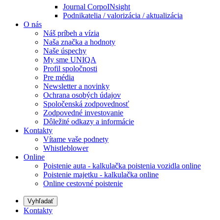
Journal CorpoINsight
Podnikatelia / valorizácia / aktualizácia
O nás
Náš príbeh a vízia
Naša značka a hodnoty
Naše úspechy
My sme UNIQA
Profil spoločnosti
Pre média
Newsletter a novinky
Ochrana osobých údajov
Spoločenská zodpovednosť
Zodpovedné investovanie
Dôležité odkazy a informácie
Kontakty
Vítame vaše podnety
Whistleblower
Online
Poistenie auta - kalkulačka poistenia vozidla online
Poistenie majetku - kalkulačka online
Online cestovné poistenie
Vyhľadať
Kontakty