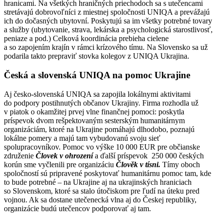
hranicami. Na všetkých hraničných priechodoch sa s utečencami
stretávajú dobrovoľníci z miestnej spoločnosti UNIQA a prevážajú
ich do dočasných ubytovní. Poskytujú sa im všetky potrebné tovary
a služby (ubytovanie, strava, lekárska a psychologická starostlivosť,
peniaze a pod.) Celková koordinácia prebieha cielene
a so zapojením krajín v rámci krízového tímu. Na Slovensko sa už
podarila takto prepraviť stovka kolegov z UNIQA Ukrajina.
Česká a slovenská UNIQA na pomoc Ukrajine
Aj česko-slovenská UNIQA sa zapojila lokálnymi aktivitami
do podpory postihnutých občanov Ukrajiny. Firma rozhodla už
v piatok o okamžitej prvej vlne finančnej pomoci: poskytla
príspevok dvom rešpektovaným sesterským humanitárnym
organizáciám, ktoré na Ukrajine pomáhajú dlhodobo, poznajú
lokálne pomery a majú tam vybudovanú svoju sieť
spolupracovníkov. Pomoc vo výške 10 000 EUR pre občianske
združenie
Človek v ohrození
a ďalší príspevok 250 000 českých
korún sme vyčlenili pre organizáciu
Člověk v tísni.
Tímy oboch
spoločností sú pripravené poskytovať humanitárnu pomoc tam, kde
to bude potrebné – na Ukrajine aj na ukrajinských hraniciach
so Slovenskom, ktoré sa stalo útočiskom pre ľudí na úteku pred
vojnou. Ak sa dostane utečenecká vlna aj do Českej republiky,
organizácie budú utečencov podporovať aj tam.