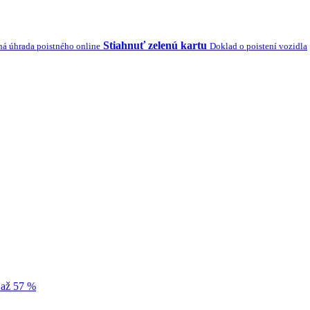
Stiahnuť zelenú kartu
á úhrada poistného online
Doklad o poistení vozidla
 až 57 %