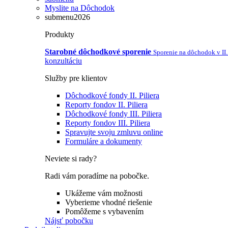
Myslite na Dôchodok
submenu2026
Produkty
Starobné dôchodkové sporenie
Sporenie na dôchodok v II. 
konzultáciu
Služby pre klientov
Dôchodkové fondy II. Piliera
Reporty fondov II. Piliera
Dôchodkové fondy III. Piliera
Reporty fondov III. Piliera
Spravujte svoju zmluvu online
Formuláre a dokumenty
Neviete si rady?
Radi vám poradíme na pobočke.
Ukážeme vám možnosti
Vyberieme vhodné riešenie
Pomôžeme s vybavením
Nájsť pobočku