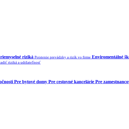
riemyselné riziká
Enviromentálné š
Poistenie prevádzky a rizík vo firme
adiť riziká a udržateľnosť
očnosti
Pre bytové domy
Pre cestovné kancelárie
Pre zamestnanco