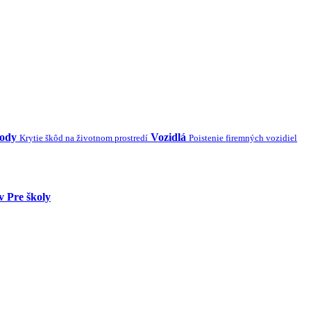
kody
Vozidlá
Krytie škôd na životnom prostredí
Poistenie firemných vozidiel
v
Pre školy