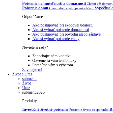
Poistenie nehnuteľnosti a domácnosti
Chráni váš domov 
Poistenie domu
Vypočítať c
Chráni dom a jeho pevné súčasti
Odporúčame
Ako postupovať pri škodovej udalosti
Ako si vybrať poistenie domácnosti
Ako postupovať pri povodni alebo záplave
Ako si vybrať poistenie chaty
Neviete si rady?
Zanechajte nám kontakt
Ozveme sa vám telefonicky
Poradíme vám s výberom
Zavolajte mi
Život a Úraz
submenu
Život
Úraz
submenu2026
Produkty
Investičné životné poistenie
Ri
Poistenie života so sporením