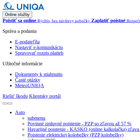
Online služby
Poistiť sa online
Zaplatiť poistné
Rýchlo, bez návštevy pobočky
Bezpečn
Správa a podania
E-podateľňa
Nastaviť e-komunikáciu
Spravovať rozpis platieb
Užitočné informácie
Dokumenty k stiahnutiu
Časté otázky
MeteoUNIQA
Riešiť škodu
Klientsky portál
Auto
submenu
Povinné zmluvné poistenie - PZP so zľavou až 57 %
Havarijné poistenie - KASKO (online kalkulačka) zľava
Poistenie elektrickej kolobežky (PZP kolobežky)