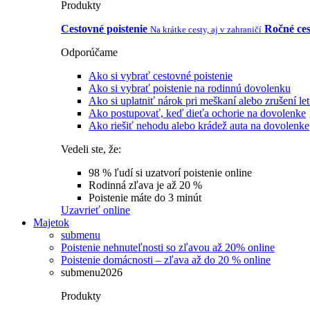
Produkty
Cestovné poistenie
Ročné ces
Na krátke cesty, aj v zahraničí
Odporúčame
Ako si vybrať cestovné poistenie
Ako si vybrať poistenie na rodinnú dovolenku
Ako si uplatniť nárok pri meškaní alebo zrušení le
Ako postupovať, keď dieťa ochorie na dovolenke
Ako riešiť nehodu alebo krádež auta na dovolenke
Vedeli ste, že:
98 % ľudí si uzatvorí poistenie online
Rodinná zľava je až 20 %
Poistenie máte do 3 minút
Uzavrieť online
Majetok
submenu
Poistenie nehnuteľnosti so zľavou až 20% online
Poistenie domácnosti – zľava až do 20 % online
submenu2026
Produkty