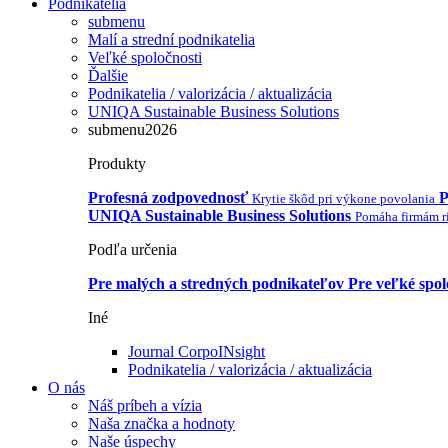
Podnikatelia
submenu
Malí a strední podnikatelia
Veľké spoločnosti
Ďalšie
Podnikatelia / valorizácia / aktualizácia
UNIQA Sustainable Business Solutions
submenu2026
Produkty
Profesná zodpovednosť
P
Krytie škôd pri výkone povolania
UNIQA Sustainable Business Solutions
Pomáha firmám ri
Podľa určenia
Pre malých a stredných podnikateľov
Pre veľké spol
Iné
Journal CorpoINsight
Podnikatelia / valorizácia / aktualizácia
O nás
Náš príbeh a vízia
Naša značka a hodnoty
Naše úspechy