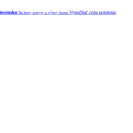
Slovensku
Vypočítať cenu poistenia
Na hory, pobyty a výlety doma