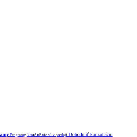
ramy
Dohodnúť konzultáciu
Programy, ktoré už nie sú v predaji