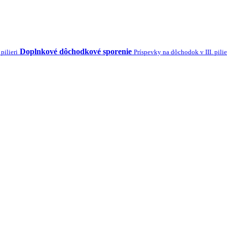
Doplnkové dôchodkové sporenie
pilieri
Príspevky na dôchodok v III. pilie