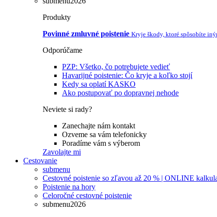
submenu2026
Produkty
Povinné zmluvné poistenie
Kryje škody, ktoré spôsobíte in
Odporúčame
PZP: Všetko, čo potrebujete vedieť
Havarijné poistenie: Čo kryje a koľko stojí
Kedy sa oplatí KASKO
Ako postupovať po dopravnej nehode
Neviete si rady?
Zanechajte nám kontakt
Ozveme sa vám telefonicky
Poradíme vám s výberom
Zavolajte mi
Cestovanie
submenu
Cestovné poistenie so zľavou až 20 % | ONLINE kalkul
Poistenie na hory
Celoročné cestovné poistenie
submenu2026