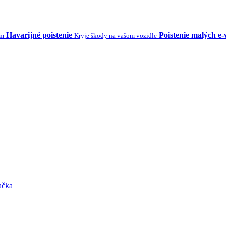
Havarijné poistenie
Poistenie malých e-
ým
Kryje škody na vašom vozidle
ačka