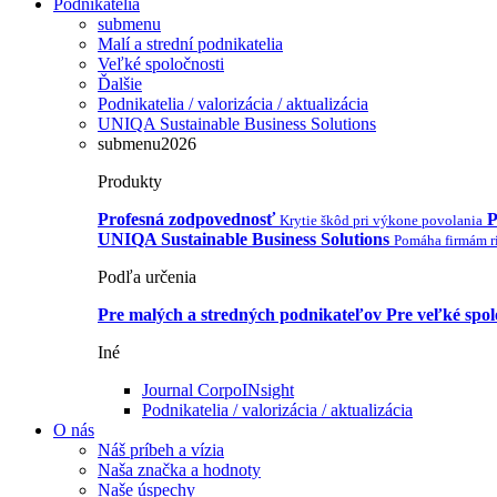
Podnikatelia
submenu
Malí a strední podnikatelia
Veľké spoločnosti
Ďalšie
Podnikatelia / valorizácia / aktualizácia
UNIQA Sustainable Business Solutions
submenu2026
Produkty
Profesná zodpovednosť
P
Krytie škôd pri výkone povolania
UNIQA Sustainable Business Solutions
Pomáha firmám ri
Podľa určenia
Pre malých a stredných podnikateľov
Pre veľké spol
Iné
Journal CorpoINsight
Podnikatelia / valorizácia / aktualizácia
O nás
Náš príbeh a vízia
Naša značka a hodnoty
Naše úspechy