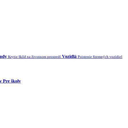
kody
Vozidlá
Krytie škôd na životnom prostredí
Poistenie firemných vozidiel
v
Pre školy