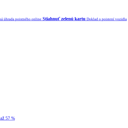
Stiahnuť zelenú kartu
á úhrada poistného online
Doklad o poistení vozidla
 až 57 %