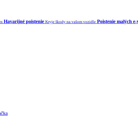
Havarijné poistenie
Poistenie malých e-
ým
Kryje škody na vašom vozidle
ačka