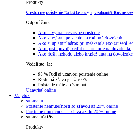
Produkty
Cestovné poistenie
Ročné ces
Na krátke cesty, aj v zahraničí
Odporúčame
Ako si vybrať cestovné poistenie
Ako si vybrať poistenie na rodinnú dovolenku
Ako si uplatniť nárok pri meškaní alebo zrušení le
Ako postupovať, keď dieťa ochorie na dovolenke
Ako riešiť nehodu alebo krádež auta na dovolenke
Vedeli ste, že:
98 % ľudí si uzatvorí poistenie online
Rodinná zľava je až 50 %
Poistenie máte do 3 minút
Uzavrieť online
Majetok
submenu
Poistenie nehnuteľnosti so zľavou až 20% online
Poistenie domácnosti – zľava až do 20 % online
submenu2026
Produkty