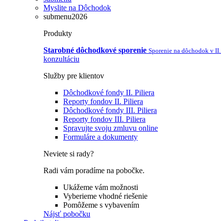
Myslite na Dôchodok
submenu2026
Produkty
Starobné dôchodkové sporenie
Sporenie na dôchodok v II. 
konzultáciu
Služby pre klientov
Dôchodkové fondy II. Piliera
Reporty fondov II. Piliera
Dôchodkové fondy III. Piliera
Reporty fondov III. Piliera
Spravujte svoju zmluvu online
Formuláre a dokumenty
Neviete si rady?
Radi vám poradíme na pobočke.
Ukážeme vám možnosti
Vyberieme vhodné riešenie
Pomôžeme s vybavením
Nájsť pobočku