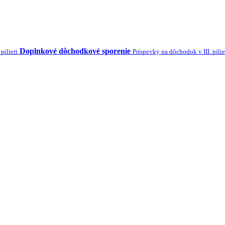
Doplnkové dôchodkové sporenie
pilieri
Príspevky na dôchodok v III. pilie