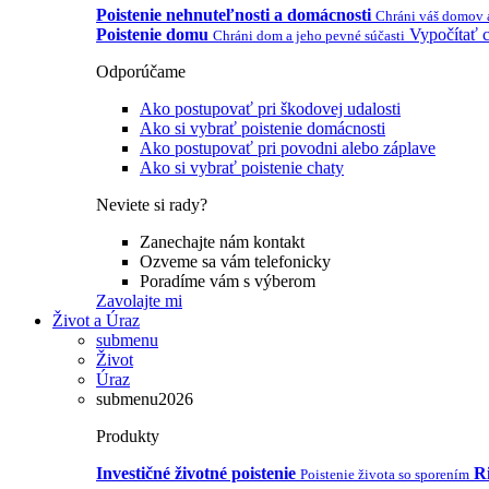
Poistenie nehnuteľnosti a domácnosti
Chráni váš domov 
Poistenie domu
Vypočítať c
Chráni dom a jeho pevné súčasti
Odporúčame
Ako postupovať pri škodovej udalosti
Ako si vybrať poistenie domácnosti
Ako postupovať pri povodni alebo záplave
Ako si vybrať poistenie chaty
Neviete si rady?
Zanechajte nám kontakt
Ozveme sa vám telefonicky
Poradíme vám s výberom
Zavolajte mi
Život a Úraz
submenu
Život
Úraz
submenu2026
Produkty
Investičné životné poistenie
Ri
Poistenie života so sporením