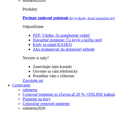
submenu2026
Produkty
Povinné zmluvné poistenie
Kryje škody, ktoré spôsobíte in
Odporúčame
PZP: Všetko, čo potrebujete vedieť
Havarijné poistenie: Čo kryje a koľko stojí
Kedy sa oplatí KASKO
Ako postupovať po dopravnej nehode
Neviete si rady?
Zanechajte nám kontakt
Ozveme sa vám telefonicky
Poradíme vám s výberom
Zavolajte mi
Cestovanie
submenu
Cestovné poistenie so zľavou až 20 % | ONLINE kalkul
Poistenie na hory
Celoročné cestovné poistenie
submenu2026