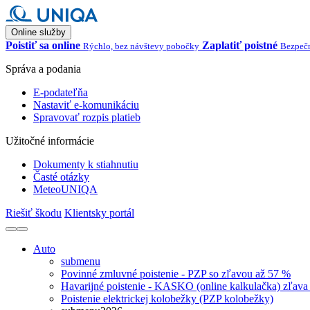
Online služby
Poistiť sa online
Zaplatiť poistné
Rýchlo, bez návštevy pobočky
Bezpečn
Správa a podania
E-podateľňa
Nastaviť e-komunikáciu
Spravovať rozpis platieb
Užitočné informácie
Dokumenty k stiahnutiu
Časté otázky
MeteoUNIQA
Riešiť škodu
Klientsky portál
Auto
submenu
Povinné zmluvné poistenie - PZP so zľavou až 57 %
Havarijné poistenie - KASKO (online kalkulačka) zľava
Poistenie elektrickej kolobežky (PZP kolobežky)