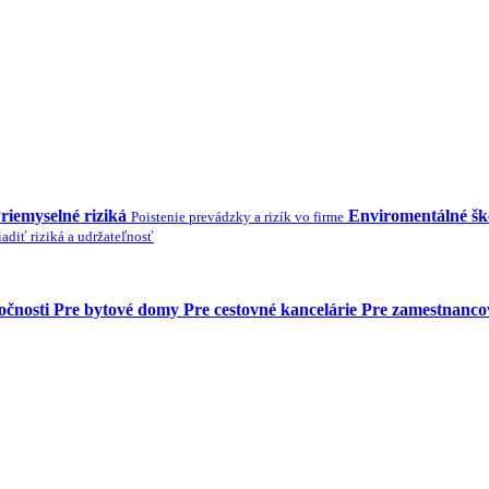
riemyselné riziká
Enviromentálné š
Poistenie prevádzky a rizík vo firme
adiť riziká a udržateľnosť
očnosti
Pre bytové domy
Pre cestovné kancelárie
Pre zamestnanco