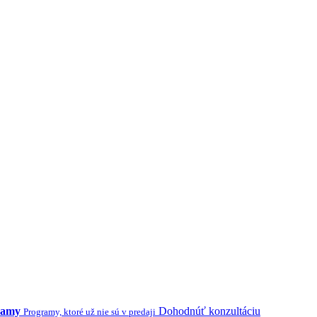
ramy
Dohodnúť konzultáciu
Programy, ktoré už nie sú v predaji