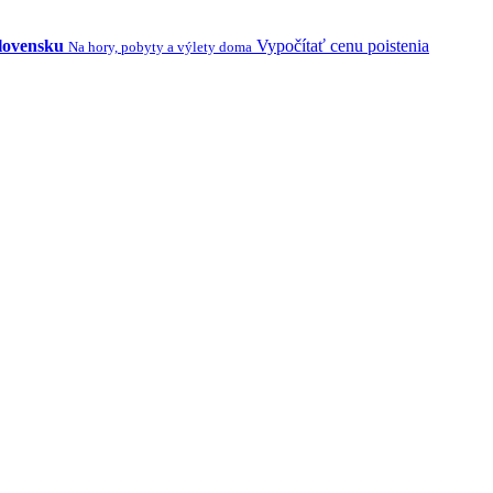
Slovensku
Vypočítať cenu poistenia
Na hory, pobyty a výlety doma