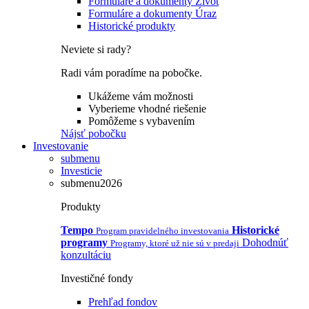
Formuláre a dokumenty Život
Formuláre a dokumenty Úraz
Historické produkty
Neviete si rady?
Radi vám poradíme na pobočke.
Ukážeme vám možnosti
Vyberieme vhodné riešenie
Pomôžeme s vybavením
Nájsť pobočku
Investovanie
submenu
Investicie
submenu2026
Produkty
Tempo
Historické
Program pravidelného investovania
programy
Dohodnúť
Programy, ktoré už nie sú v predaji
konzultáciu
Investičné fondy
Prehľad fondov