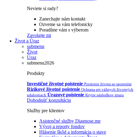
Neviete si rady?
Zanechajte nám kontakt
Ozveme sa vám telefonicky
Poradíme vám s výberom
Zavolajte mi
Život a Úraz
submenu
Život
Úraz
submenu2026
Produkty
Investičné životné poistenie
Poistenie života so sporením
Rizikové životné poistenie
Ochrana pri vážnych životných
Úrazové poistenie
udalostiach
Krytie následkov úrazu
Dohodnúť konzultáciu
Služby pre klientov
Asistenčné služby Diagnose.me
Vývoj a reporty fondov
Hlásenie škôd a informácia o stave