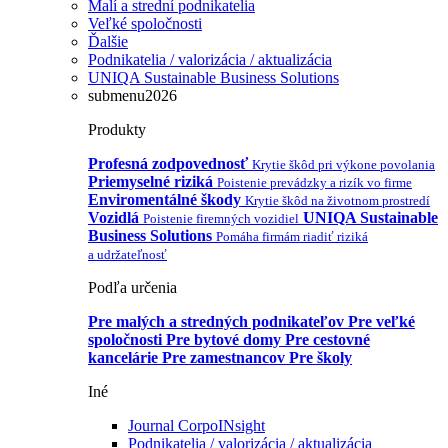
Malí a strední podnikatelia
Veľké spoločnosti
Ďalšie
Podnikatelia / valorizácia / aktualizácia
UNIQA Sustainable Business Solutions
submenu2026
Produkty
Profesná zodpovednosť
Krytie škôd pri výkone povolania
Priemyselné riziká
Poistenie prevádzky a rizík vo firme
Enviromentálné škody
Krytie škôd na životnom prostredí
Vozidlá
UNIQA Sustainable
Poistenie firemných vozidiel
Business Solutions
Pomáha firmám riadiť riziká
a udržateľnosť
Podľa určenia
Pre malých a stredných podnikateľov
Pre veľké
spoločnosti
Pre bytové domy
Pre cestovné
kancelárie
Pre zamestnancov
Pre školy
Iné
Journal CorpoINsight
Podnikatelia / valorizácia / aktualizácia