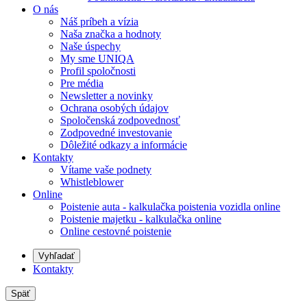
O nás
Náš príbeh a vízia
Naša značka a hodnoty
Naše úspechy
My sme UNIQA
Profil spoločnosti
Pre média
Newsletter a novinky
Ochrana osobých údajov
Spoločenská zodpovednosť
Zodpovedné investovanie
Dôležité odkazy a informácie
Kontakty
Vítame vaše podnety
Whistleblower
Online
Poistenie auta - kalkulačka poistenia vozidla online
Poistenie majetku - kalkulačka online
Online cestovné poistenie
Vyhľadať
Kontakty
Späť