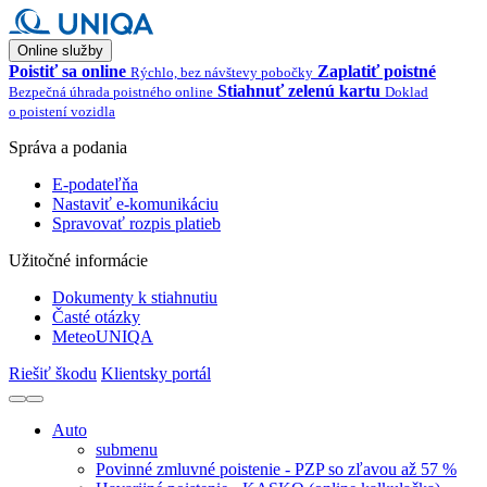
Online služby
Poistiť sa online
Zaplatiť poistné
Rýchlo, bez návštevy pobočky
Stiahnuť zelenú kartu
Bezpečná úhrada poistného online
Doklad
o poistení vozidla
Správa a podania
E-podateľňa
Nastaviť e-komunikáciu
Spravovať rozpis platieb
Užitočné informácie
Dokumenty k stiahnutiu
Časté otázky
MeteoUNIQA
Riešiť škodu
Klientsky portál
Auto
submenu
Povinné zmluvné poistenie - PZP so zľavou až 57 %