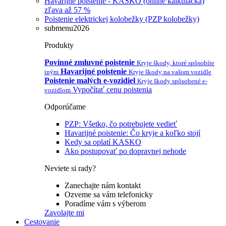
Havarijné poistenie - KASKO (online kalkulačka)
zľava až 57 %
Poistenie elektrickej kolobežky (PZP kolobežky)
submenu2026
Produkty
Povinné zmluvné poistenie
Kryje škody, ktoré spôsobíte
Havarijné poistenie
iným
Kryje škody na vašom vozidle
Poistenie malých e-vozidiel
Kryje škody spôsobené e-
Vypočítať cenu poistenia
vozidlom
Odporúčame
PZP: Všetko, čo potrebujete vedieť
Havarijné poistenie: Čo kryje a koľko stojí
Kedy sa oplatí KASKO
Ako postupovať po dopravnej nehode
Neviete si rady?
Zanechajte nám kontakt
Ozveme sa vám telefonicky
Poradíme vám s výberom
Zavolajte mi
Cestovanie