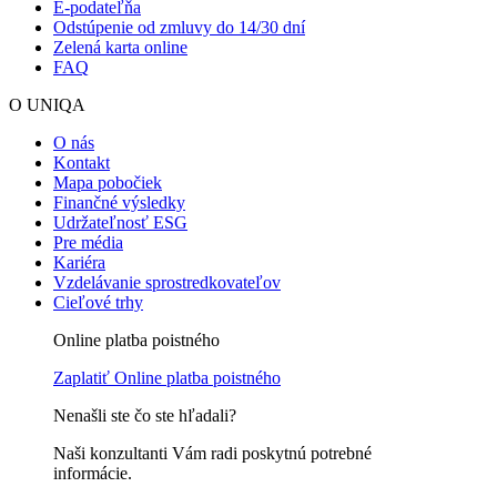
E-podateľňa
Odstúpenie od zmluvy do 14/30 dní
Zelená karta online
FAQ
O UNIQA
O nás
Kontakt
Mapa pobočiek
Finančné výsledky
Udržateľnosť ESG
Pre média
Kariéra
Vzdelávanie sprostredkovateľov
Cieľové trhy
Online platba poistného
Zaplatiť
Online platba poistného
Nenašli ste čo ste hľadali?
Naši konzultanti Vám radi poskytnú potrebné
informácie.