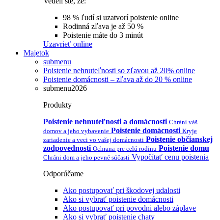
Vedeli ste, že:
98 % ľudí si uzatvorí poistenie online
Rodinná zľava je až 50 %
Poistenie máte do 3 minút
Uzavrieť online
Majetok
submenu
Poistenie nehnuteľnosti so zľavou až 20% online
Poistenie domácnosti – zľava až do 20 % online
submenu2026
Produkty
Poistenie nehnuteľnosti a domácnosti
Chráni váš
Poistenie domácnosti
domov a jeho vybavenie
Kryje
Poistenie občianskej
zariadenie a veci vo vašej domácnosti
zodpovednosti
Poistenie domu
Ochrana pre celú rodinu
Vypočítať cenu poistenia
Chráni dom a jeho pevné súčasti
Odporúčame
Ako postupovať pri škodovej udalosti
Ako si vybrať poistenie domácnosti
Ako postupovať pri povodni alebo záplave
Ako si vybrať poistenie chaty