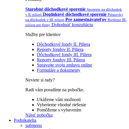
Starobné dôchodkové sporenie
Sporenie na dôchodok
Doplnkové dôchodkové sporenie
v II. pilieri
Príspevky
Pre zamestnávateľov
na dôchodok v III. pilieri
Riešenie III.
Dohodnúť konzultáciu
piliera pre firmy
Služby pre klientov
Dôchodkové fondy II. Piliera
Reporty fondov II. Piliera
Dôchodkové fondy III. Piliera
Reporty fondov III. Piliera
Spravujte svoju zmluvu online
Formuláre a dokumenty
Neviete si rady?
Radi vám poradíme na pobočke.
Ukážeme vám možnosti
Vyberieme vhodné riešenie
Pomôžeme s vybavením
Nájsť pobočku
Podnikatelia
submenu