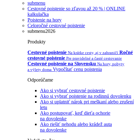
submenu
Cestovné poistenie so zľavou až 20 % | ONLINE
kalkulačka
Poistenie na hory
Celoročné cestovné poistenie
submenu2026
Produkty
Cestovné poistenie
Ročné
Na krátke cesty, aj v zahraničí
cestovné poistenie
Pre pravidelné a časté cestovanie
Cestovné poistenie na Slovensku
Na hory, pobyty
Vypočítať cenu poistenia
a výlety doma
Odporúčame
Ako si vybrať cestovné poistenie
Ako si vybrať poistenie na rodinnú dovolenku
Ako si uplatniť nárok pri meškaní alebo zrušení
letu
Ako postupovať, keď dieťa ochorie
na dovolenke
Ako riešiť nehodu alebo krádež auta
na dovolenke