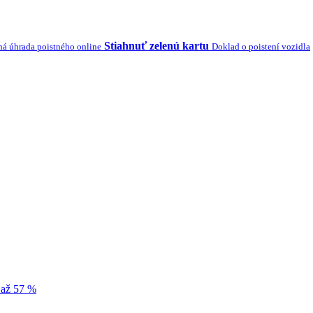
Stiahnuť zelenú kartu
á úhrada poistného online
Doklad o poistení vozidla
 až 57 %