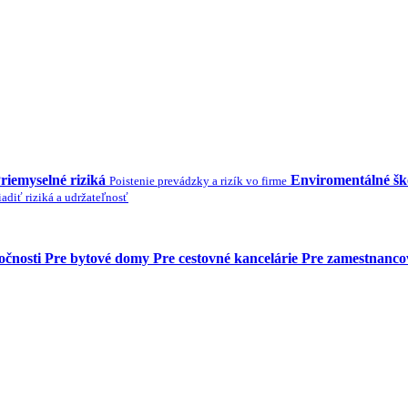
riemyselné riziká
Enviromentálné š
Poistenie prevádzky a rizík vo firme
adiť riziká a udržateľnosť
očnosti
Pre bytové domy
Pre cestovné kancelárie
Pre zamestnanco