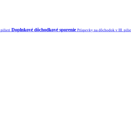
Doplnkové dôchodkové sporenie
pilieri
Príspevky na dôchodok v III. pilie