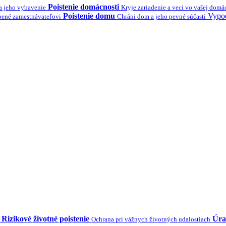
Poistenie domácnosti
a jeho vybavenie
Kryje zariadenie a veci vo vašej domá
Poistenie domu
Vypoč
bené zamestnávateľovi
Chráni dom a jeho pevné súčasti
Rizikové životné poistenie
Úra
Ochrana pri vážnych životných udalostiach