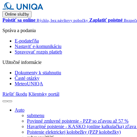
Online služby
Poistiť sa online
Zaplatiť poistné
Rýchlo, bez návštevy pobočky
Bezpečn
Správa a podania
E-podateľňa
Nastaviť e-komunikáciu
Spravovať rozpis platieb
Užitočné informácie
Dokumenty k stiahnutiu
Časté otázky
MeteoUNIQA
Riešiť škodu
Klientsky portál
Auto
submenu
Povinné zmluvné poistenie - PZP so zľavou až 57 %
Havarijné poistenie - KASKO (online kalkulačka) zľava
Poistenie elektrickej kolobežky (PZP kolobežky)