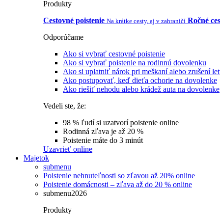
Produkty
Cestovné poistenie
Ročné ces
Na krátke cesty, aj v zahraničí
Odporúčame
Ako si vybrať cestovné poistenie
Ako si vybrať poistenie na rodinnú dovolenku
Ako si uplatniť nárok pri meškaní alebo zrušení le
Ako postupovať, keď dieťa ochorie na dovolenke
Ako riešiť nehodu alebo krádež auta na dovolenke
Vedeli ste, že:
98 % ľudí si uzatvorí poistenie online
Rodinná zľava je až 20 %
Poistenie máte do 3 minút
Uzavrieť online
Majetok
submenu
Poistenie nehnuteľnosti so zľavou až 20% online
Poistenie domácnosti – zľava až do 20 % online
submenu2026
Produkty