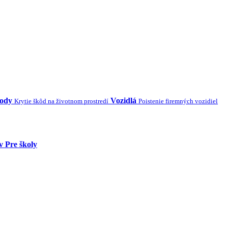
kody
Vozidlá
Krytie škôd na životnom prostredí
Poistenie firemných vozidiel
v
Pre školy