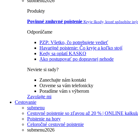
submenu2026
Produkty
Povinné zmluvné poistenie
Kryje škody, ktoré spôsobíte in
Odporúčame
PZP: Všetko, čo potrebujete vedieť
Havarijné poistenie: Čo kryje a koľko stojí
Kedy sa oplatí KASKO
Ako postupovať po dopravnej nehode
Neviete si rady?
Zanechajte nám kontakt
Ozveme sa vám telefonicky
Poradíme vám s výberom
Zavolajte mi
Cestovanie
submenu
Cestovné poistenie so zľavou až 20 % | ONLINE kalkul
Poistenie na hory
Celoročné cestovné poistenie
submenu2026