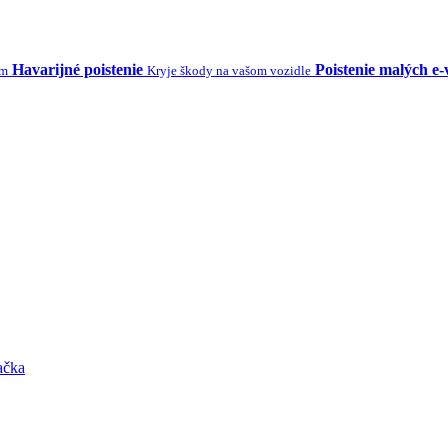
Havarijné poistenie
Poistenie malých e-
ým
Kryje škody na vašom vozidle
ačka