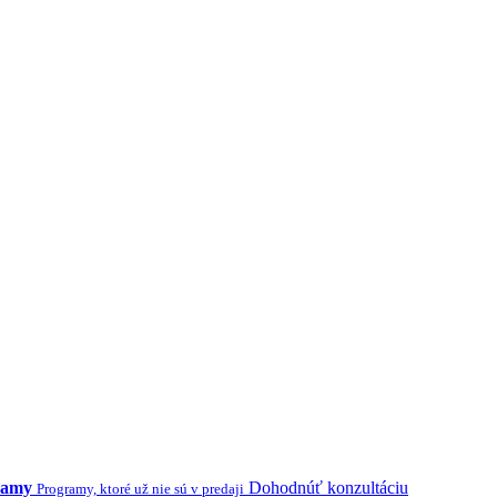
ramy
Dohodnúť konzultáciu
Programy, ktoré už nie sú v predaji