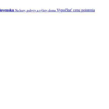
Slovensku
Vypočítať cenu poistenia
Na hory, pobyty a výlety doma