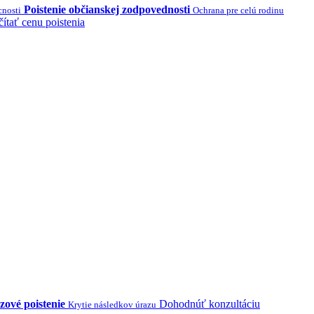
Poistenie občianskej zodpovednosti
cnosti
Ochrana pre celú rodinu
ítať cenu poistenia
zové poistenie
Dohodnúť konzultáciu
Krytie následkov úrazu