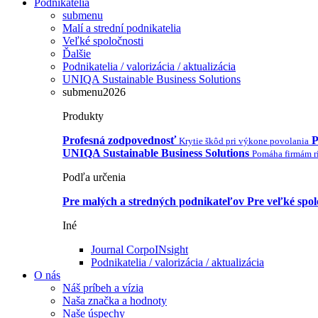
Podnikatelia
submenu
Malí a strední podnikatelia
Veľké spoločnosti
Ďalšie
Podnikatelia / valorizácia / aktualizácia
UNIQA Sustainable Business Solutions
submenu2026
Produkty
Profesná zodpovednosť
P
Krytie škôd pri výkone povolania
UNIQA Sustainable Business Solutions
Pomáha firmám ri
Podľa určenia
Pre malých a stredných podnikateľov
Pre veľké spol
Iné
Journal CorpoINsight
Podnikatelia / valorizácia / aktualizácia
O nás
Náš príbeh a vízia
Naša značka a hodnoty
Naše úspechy