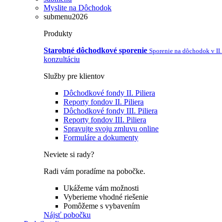
Myslite na Dôchodok
submenu2026
Produkty
Starobné dôchodkové sporenie
Sporenie na dôchodok v II. 
konzultáciu
Služby pre klientov
Dôchodkové fondy II. Piliera
Reporty fondov II. Piliera
Dôchodkové fondy III. Piliera
Reporty fondov III. Piliera
Spravujte svoju zmluvu online
Formuláre a dokumenty
Neviete si rady?
Radi vám poradíme na pobočke.
Ukážeme vám možnosti
Vyberieme vhodné riešenie
Pomôžeme s vybavením
Nájsť pobočku